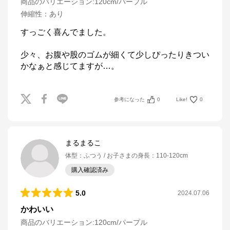
商品のバリエーション:
120cm/パープル
伸縮性
：
あり
すっごく喜んでました。

少々、お腹や股のゴムが細くて少しぴったりきつい
かなぁと感じてますが…。
参考になった
0
Like!
0
まるまるこ
体型
：
ふつう
お子さまの身長
：
110-120cm
購入確認済み
5.0
2024.07.06
かわいい
商品のバリエーション:
120cm/パープル