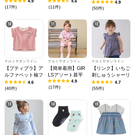
4.9
4.6
【冷感】グラフィ
4.9
(
17
件
)
(
11
件
)
ック半袖Tシャツ
(
50
件
)
10
11
12
ナルミヤオンライン
ナルミヤオンライン
ナルミヤオンライン
【プティプラ】ア
【簡単着用】GIR
【リンク】いちご
ルファベット袖フ
LSアソート甚平
刺しゅうシャーリ
4.9
リルTシャツ
ングチュニック
4.6
4.7
(
17
件
)
(
40
件
)
(
55
件
)
13
14
15