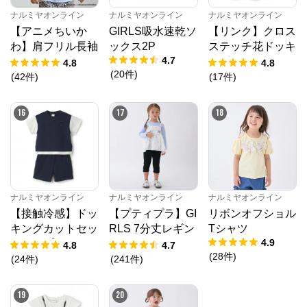
ナルミヤオンライン
ナルミヤオンライン
ナルミヤオンライン
【アニメちいか
GIRLS吸水速乾ソ
【リンク】クロス
わ】肩フリル長袖
ックス2P
ステッチ花ドッキ
4.7
Tシャツ
ングTシャツ
4.8
4.8
(
20
件
)
(
42
件
)
(
17
件
)
16
17
18
ナルミヤオンライン
ナルミヤオンライン
ナルミヤオンライン
【接触冷感】ドッ
【プティプラ】GI
リボンオフショル
キングカットセッ
RLS 7分丈レギン
Tシャツ
4.9
トアップ
ス
4.8
4.7
(
28
件
)
(
24
件
)
(
241
件
)
19
20