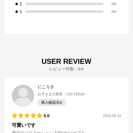
2
0
件
1
0
件
USER REVIEW
レビュー件数：
6
件
にこりさ
お子さまの身長
：
110-120cm
購入確認済み
5.0
2024.09.24
可愛いです
商品のバリエーション:
130cm/パープル