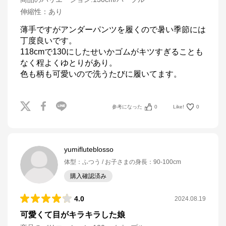
伸縮性
：
あり
薄手ですがアンダーパンツを履くので暑い季節には
丁度良いです。

118cmで130にしたせいかゴムがキツすぎることも
なく程よくゆとりがあり。

色も柄も可愛いので洗うたびに履いてます。
参考になった
0
Like!
0
yumifluteblosso
体型
：
ふつう
お子さまの身長
：
90-100cm
購入確認済み
4.0
2024.08.19
可愛くて目がキラキラした娘