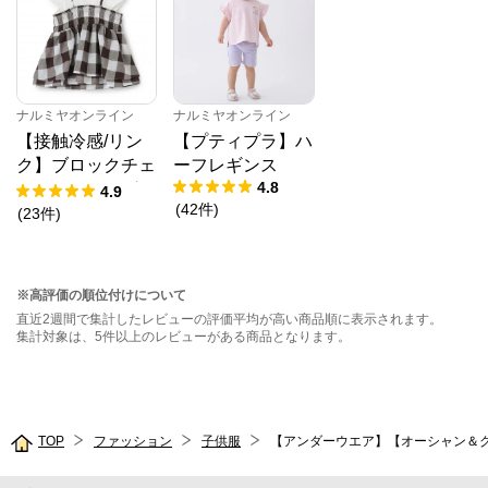
ナルミヤオンライン
ナルミヤオンライン
【接触冷感/リン
【プティプラ】ハ
ク】ブロックチェ
ーフレギンス
4.8
ックドッキングT
4.9
(
42
件
)
シャツ
(
23
件
)
※高評価の順位付けについて
直近2週間で集計したレビューの評価平均が高い商品順に表示されます。
集計対象は、5件以上のレビューがある商品となります。
TOP
ファッション
子供服
【アンダーウエア】【オーシャン＆グラウン