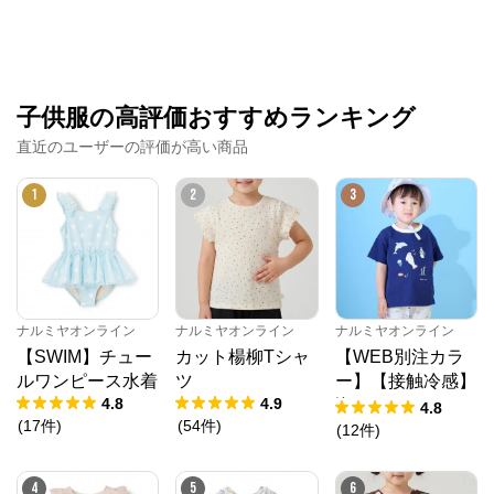
公式ECサイト
※外部サイトが開きます
子供服の高評価おすすめランキング
ナルミヤオンライン
からのコメント
直近のユーザーの評価が高い商品
ナルミヤオンライン公式通販ショップ。人気子供服メ
ゾピアノ、プティマイン、ラブトキシック、アナスイ
1
2
3
ミニ等、全ブランド、全商品をご覧いただけます。
ナルミヤオンライン
ナルミヤオンライン
ナルミヤオンライン
【SWIM】チュー
カット楊柳Tシャ
【WEB別注カラ
ルワンピース水着
ツ
ー】【接触冷感】
4.8
4.9
海のいきものアッ
4.8
(
17
件
)
(
54
件
)
プリケ半袖Tシャ
(
12
件
)
ツ
4
5
6