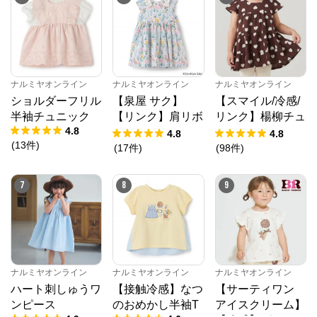
ナルミヤオンライン
ナルミヤオンライン
ナルミヤオンライン
ショルダーフリル
【泉屋 サク】
【スマイル/冷感/
半袖チュニック
【リンク】肩リボ
リンク】楊柳チュ
4.8
ンフラワーキャッ
ニック
4.8
4.8
(
13
件
)
トワンピース
(
17
件
)
(
98
件
)
7
8
9
ナルミヤオンライン
ナルミヤオンライン
ナルミヤオンライン
ハート刺しゅうワ
【接触冷感】なつ
【サーティワン
ンピース
のおめかし半袖T
アイスクリーム】