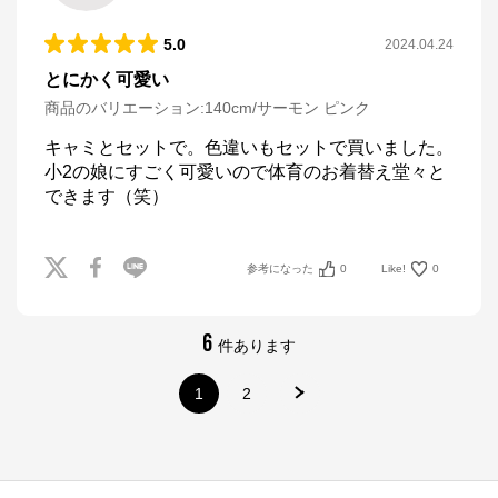
5.0
2024.04.24
とにかく可愛い
商品のバリエーション:
140cm/サーモン ピンク
キャミとセットで。色違いもセットで買いました。
小2の娘にすごく可愛いので体育のお着替え堂々と
できます（笑）
参考になった
0
Like!
0
6
件あります
1
2
ナルミヤオンライン