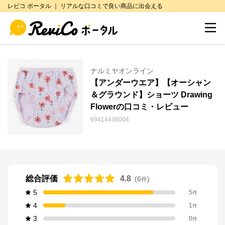
レビコ ポータル ｜ リアルな口コミで良い商品に出会える
ナルミヤオンライン
【アンダーウエア】【オーシャン
＆グラウンド】ショーツ Drawing
Flowerの口コミ・レビュー
69414436004
総合評価
4.8
(
6
)
件
5
5
件
4
1
件
3
0
件