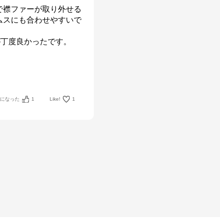
で襟ファーが取り外せる
ムスにも合わせやすいで
が丁度良かったです。

考になった
1
Like!
1