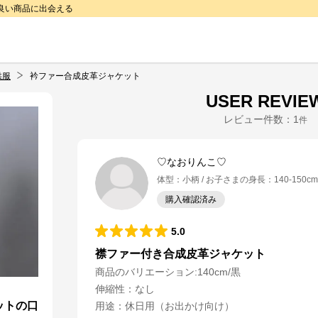
で良い商品に出会える
供服
衿ファー合成皮革ジャケット
USER REVIE
レビュー件数：
1
件
♡なおりんこ♡
体型
：
小柄
お子さまの身長
：
140-150cm
購入確認済み
5.0
襟ファー付き合成皮革ジャケット
商品のバリエーション:
140cm/黒
伸縮性
：
なし
ットの口
用途
：
休日用（お出かけ向け）