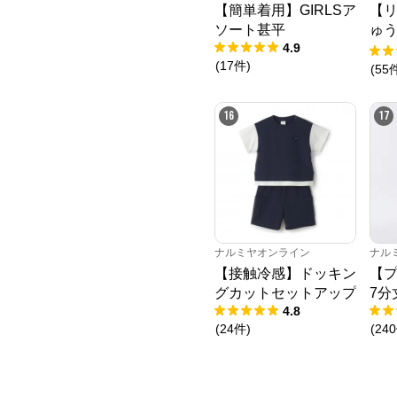
【簡単着用】GIRLSア
【
ソート甚平
ゅ
4.9
ニ
(
17
件
)
(
55
16
17
ナルミヤオンライン
ナル
【接触冷感】ドッキン
【プ
グカットセットアップ
7分
4.8
(
24
件
)
(
240