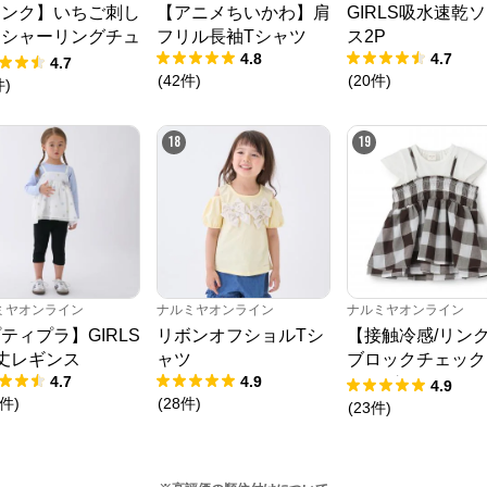
す。
リンク】いちご刺し
【アニメちいかわ】肩
GIRLS吸水速乾
うシャーリングチュ
フリル長袖Tシャツ
ス2P
4.8
4.7
ック
4.7
(
42
件
)
(
20
件
)
件
)
18
19
ミヤオンライン
ナルミヤオンライン
ナルミヤオンライン
ティプラ】GIRLS
リボンオフショルTシ
【接触冷感/リン
丈レギンス
ャツ
ブロックチェック
4.7
4.9
キングTシャツ
4.9
件
)
(
28
件
)
(
23
件
)