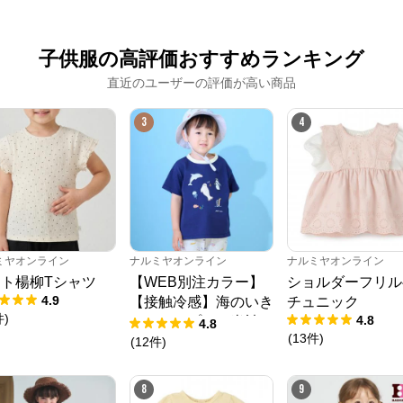
子供服の高評価おすすめランキング
直近のユーザーの評価が高い商品
3
4
ミヤオンライン
ナルミヤオンライン
ナルミヤオンライン
ト楊柳Tシャツ
【WEB別注カラー】
ショルダーフリル
4.9
【接触冷感】海のいき
チュニック
件
)
4.8
ものアップリケ半袖T
4.8
(
13
件
)
シャツ
(
12
件
)
8
9