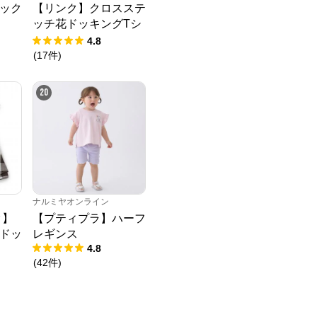
ソック
【リンク】クロスステ
ッチ花ドッキングTシ
ャツ
4.8
(
17
件
)
20
ナルミヤオンライン
ク】
【プティプラ】ハーフ
ドッ
レギンス
4.8
(
42
件
)