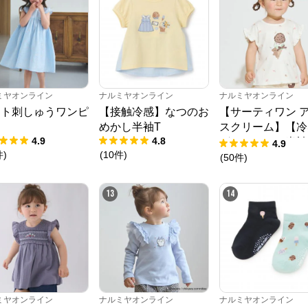
ミヤオンライン
ナルミヤオンライン
ナルミヤオンライン
ート刺しゅうワンピ
【接触冷感】なつのお
【サーティワン 
ス
めかし半袖T
スクリーム】【冷
4.9
4.8
グラフィック半袖
4.9
件
)
(
10
件
)
ャツ
(
50
件
)
ナルミヤオンライン
13
14
公式ECサイト
※外部サイトが開きます
ナルミヤオンライン
からのコメント
ナルミヤオンライン公式通販ショップ。人気子供服メゾピアノ、プティマイ
ン、ラブトキシック、アナスイミニ等、全ブランド、全商品をご覧いただけま
ミヤオンライン
ナルミヤオンライン
ナルミヤオンライン