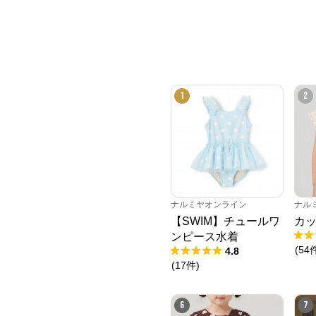
1
2
ナルミヤオンライン
ナル
【SWIM】チュールワ
カッ
ンピース水着
(
54
4.8
(
17
件
)
6
7