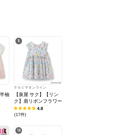
5
ナルミヤオンライン
半袖
【泉屋 サク】【リン
ク】肩リボンフラワー
キャットワンピース
4.8
(
17
件
)
10