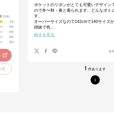
ポケットのリボンがとても可愛いデザイン
ので冬〜秋・春と着られます。どんなボト
す。

.0
(
1
)
件
オーバーサイズなので142cmで140サイズ
1
件
0
姉妹で色
…
件
0
件
続きを見る
0
件
0
件
参
動
1
いて
件あります
1