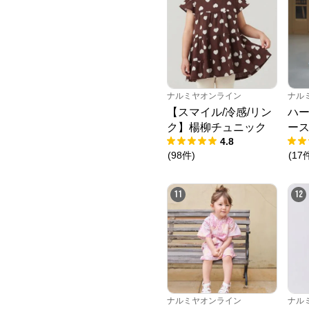
ナルミヤオンライン
ナル
【スマイル/冷感/リン
ハ
ク】楊柳チュニック
ー
4.8
(
98
件
)
(
17
11
12
ナルミヤオンライン
ナル