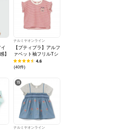
ナルミヤオンライン
アイ
【プティプラ】アルフ
感】
ァベット袖フリルTシ
Tシ
ャツ
4.6
(
40
件
)
15
ナルミヤオンライン