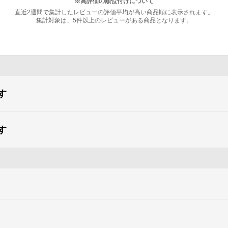
※高評価の順位付けについて
直近2週間で集計したレビューの評価平均が高い商品順に表示されます。
集計対象は、5件以上のレビューがある商品となります。
す
す