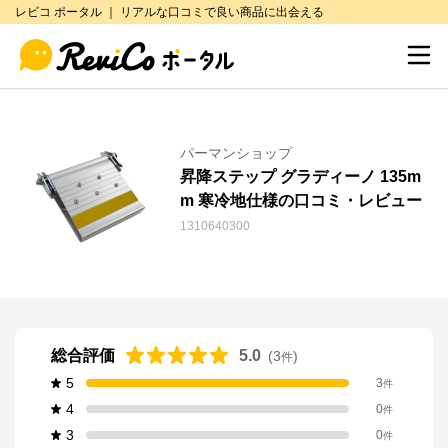
レビコ ポータル ｜ リアルな口コミで良い商品に出会える
パーマンショップ
昇降ステップ グラディーノ 135m
m 寒冷地仕様の口コミ・レビュー
1310640300
総合評価
5.0
(
3
)
件
5
3
件
4
0
件
3
0
件