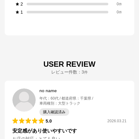
2
0
件
1
0
件
USER REVIEW
レビュー件数：
3
件
no name
年代
：
60代
都道府県
：
千葉県
車両種別
：
大型トラック
購入確認済み
5.0
2026.03.21
安定感があり使いやすいです
お店の対応
：
とても良い