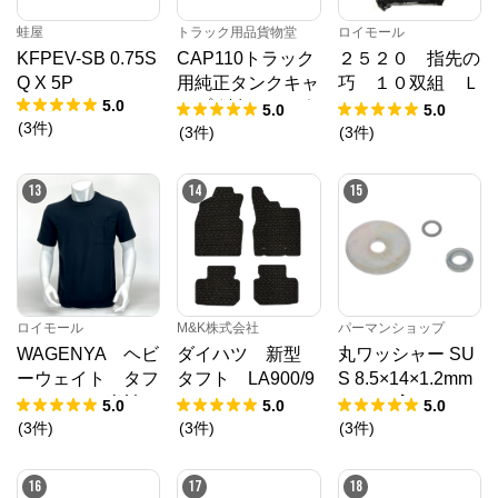
蛙屋
トラック用品貨物堂
ロイモール
KFPEV-SB 0.75S
CAP110トラック
２５２０ 指先の
Q X 5P
用純正タンクキャ
巧 １０双組 Ｌ
5.0
ップ(鍵無)ガッポ
Ｌ
5.0
5.0
(
3
件
)
アルミタンク用8
(
3
件
)
(
3
件
)
0パイ 2880208
13
14
15
ロイモール
M&K株式会社
パーマンショップ
WAGENYA ヘビ
ダイハツ 新型
丸ワッシャー SU
ーウェイト タフ
タフト LA900/9
S 8.5×14×1.2mm
Ｔシャツ 半袖
10S フロアマッ
1500ヶ入り
5.0
5.0
5.0
ブラック Ｍ
ト R2/6～ カ
(
3
件
)
(
3
件
)
(
3
件
)
ーマット 抗菌
抗ウイルス 消
16
17
18