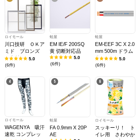
ロイモール
蛙屋
蛙屋
川口技研 ＯＫア
EM IE/F 200SQ
EM-EEF 3C X 2.0
ミド ブロンズ
黄 切断対応品
mm 500m ドラム
5.0
（内付） １９－
巻
5.0
5.0
(
6
件
)
６０
(
6
件
)
(
6
件
)
4
5
6
ロイモール
蛙屋
ロイモール
WAGENYA 吸汗
FA 0.9mm X 20P
スッキーリ！ ト
速乾 コンプレッ
AE
イレ用 さわやか