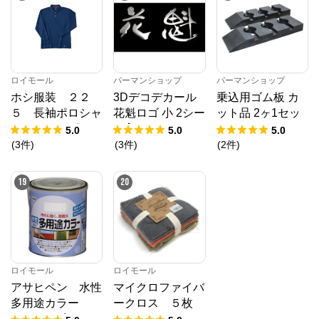
臭 スタンダード
タイプ
ロイモール
パーマンショップ
パーマンショップ
ホシ服装 ２２
3Dデコデカール
乗込用ゴム板 カ
５ 長袖ポロシャ
花魁ロゴ 小 2シー
ット品 2ヶ1セッ
ツ ６ネイビー
ト入り
ト
5.0
5.0
5.0
Ｌ
(
3
件
)
(
3
件
)
(
2
件
)
19
20
ロイモール
ロイモール
アサヒペン 水性
マイクロファイバ
多用途カラー
ークロス ５枚
１.６Ｌ 赤さび
ベーシック