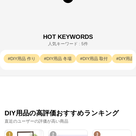
パーマンショップ
HOT KEYWORDS
公式ECサイト
人気キーワード : 5件
※外部サイトが開きます
DIY用品
作り
DIY用品
冬場
DIY用品
取付
DIY用品
パーマンショップ
からのコメント
パーマンショップ

1965年創業の自動車関連ツール＆パーツと物流用品の
ダイレクト販売「パーマンショップ」です。お客様の
ニーズにあった商品を開発し、プロが選ぶ信頼・３年
の品質保証で高い評価を受けています。お客様がベス
トと感じ、満足して頂けるオリジナル商品の開発とご
提供に努めてまいります。
DIY用品の高評価おすすめランキング
直近のユーザーの評価が高い商品
1
2
3