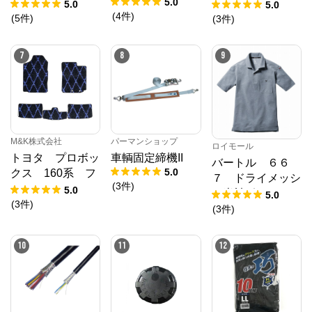
5.0
ション スパッ
なグレープフルー
5.0
5.0
(
4
件
)
ツ 白カモフラ
ツの香り ４００
(
5
件
)
(
3
件
)
ＬＬ
ｍＬ
7
8
9
M&K株式会社
パーマンショップ
ロイモール
トヨタ プロボッ
車輌固定締機II
バートル ６６
5.0
クス 160系 フ
７ ドライメッシ
(
3
件
)
ロアマット H2
5.0
ュ半袖ポロシャ
5.0
6/9～ カーマッ
(
3
件
)
ツ バーク ３Ｌ
(
3
件
)
ト 抗菌 抗ウイ
ルス 消臭 エ
10
11
12
クセレントタイプ