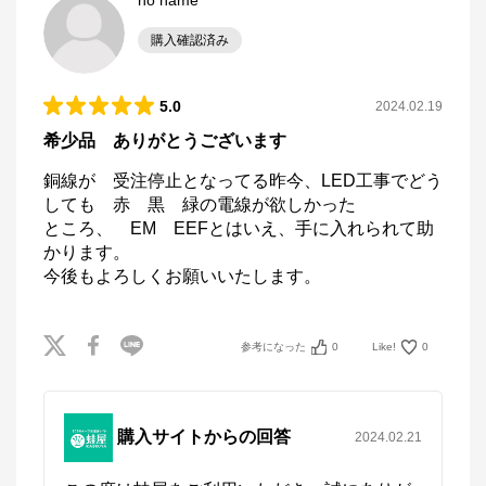
no name
購入確認済み
5.0
2024.02.19
希少品 ありがとうございます
銅線が　受注停止となってる昨今、LED工事でどう
しても　赤　黒　緑の電線が欲しかった

ところ、　EM　EEFとはいえ、手に入れられて助
蛙屋
かります。

今後もよろしくお願いいたします。
公式ECサイト
※外部サイトが開きます
参考になった
0
Like!
0
蛙屋
からのコメント
蛙屋

購入サイトからの回答
2024.02.21
https://www.sds-kaeruya.com/shop/default.aspx

電線・ケーブルから工具まで電材品が揃う通販サイト