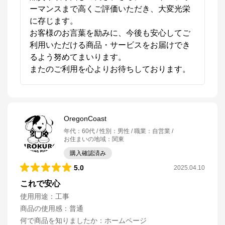
ーマンスまで高くご評価いただき、大変光栄
に存じます。

お客様のお言葉を励みに、今後も安心してご
利用いただける商品・サービスをお届けでき
るよう努めてまいります。

またのご利用を心よりお待ちしております。
OregonCoast
年代
：
60代
性別
：
男性
職業
：
自営業
お住まいの地域
：
関東
購入確認済み
5.0
2025.04.10
これで安心
使用用途
：
工事
商品の使用感
：
普通
何で商品を知りましたか
：
ホームページ