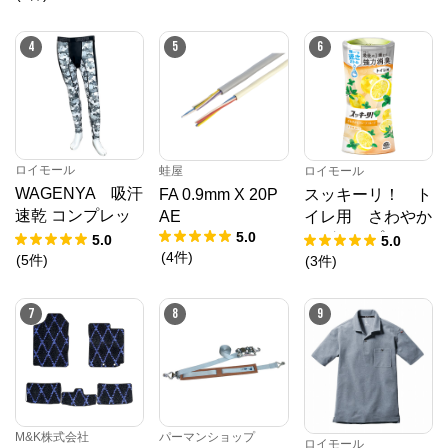
4
5
6
ロイモール
蛙屋
ロイモール
WAGENYA 吸汗
FA 0.9mm X 20P
スッキーリ！ ト
速乾 コンプレッ
AE
イレ用 さわやか
5.0
ション スパッ
なグレープフルー
5.0
5.0
(
4
件
)
ツ 白カモフラ
ツの香り ４００
(
5
件
)
(
3
件
)
ＬＬ
ｍＬ
7
8
9
M&K株式会社
パーマンショップ
ロイモール