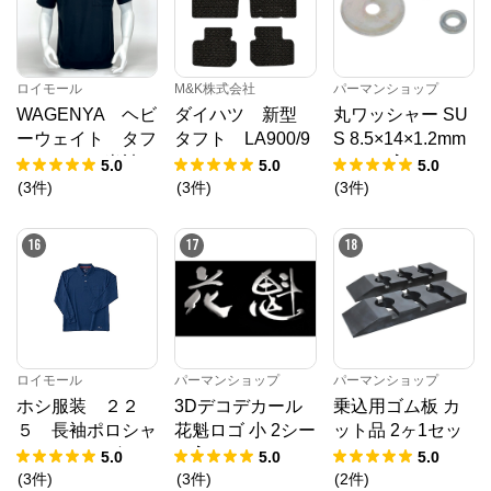
ロイモール
M&K株式会社
パーマンショップ
WAGENYA ヘビ
ダイハツ 新型
丸ワッシャー SU
ーウェイト タフ
タフト LA900/9
S 8.5×14×1.2mm
Ｔシャツ 半袖
10S フロアマッ
1500ヶ入り
5.0
5.0
5.0
ブラック Ｍ
ト R2/6～ カ
(
3
件
)
(
3
件
)
(
3
件
)
ーマット 抗菌
抗ウイルス 消
16
17
18
臭 スタンダード
タイプ
ロイモール
パーマンショップ
パーマンショップ
ホシ服装 ２２
3Dデコデカール
乗込用ゴム板 カ
５ 長袖ポロシャ
花魁ロゴ 小 2シー
ット品 2ヶ1セッ
ツ ６ネイビー
ト入り
ト
5.0
5.0
5.0
Ｌ
(
3
件
)
(
3
件
)
(
2
件
)