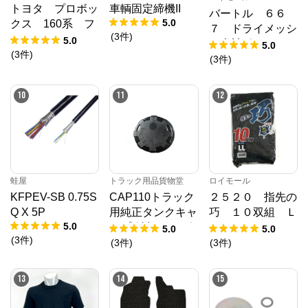
トヨタ プロボッ
車輌固定締機II
バートル ６６
5.0
クス 160系 フ
７ ドライメッシ
(
3
件
)
ロアマット H2
5.0
ュ半袖ポロシャ
5.0
6/9～ カーマッ
(
3
件
)
ツ バーク ３Ｌ
(
3
件
)
ト 抗菌 抗ウイ
ルス 消臭 エ
10
11
12
クセレントタイプ
蛙屋
トラック用品貨物堂
ロイモール
KFPEV-SB 0.75S
CAP110トラック
２５２０ 指先の
Q X 5P
用純正タンクキャ
巧 １０双組 Ｌ
5.0
ップ(鍵無)ガッポ
Ｌ
5.0
5.0
(
3
件
)
アルミタンク用8
(
3
件
)
(
3
件
)
0パイ 2880208
13
14
15