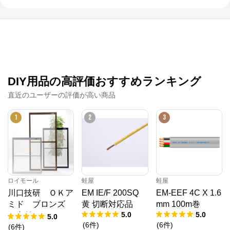
DIY用品の高評価おすすめランキング
直近のユーザーの評価が高い商品
1
2
3
ロイモール
蛙屋
蛙屋
川口技研 ＯＫア
EM IE/F 200SQ
EM-EEF 4C X 1.6
ミド ブロンズ
黄 切断対応品
mm 100m巻
5.0
5.0
（内付） １９－
5.0
(
6
件
)
(
6
件
)
６０
(
6
件
)