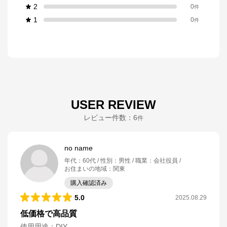
2
0
件
1
0
件
USER REVIEW
レビュー件数：
6
件
no name
年代
：
60代
性別
：
男性
職業
：
会社役員
お住まいの地域
：
関東
購入確認済み
5.0
2025.08.29
低価格で高品質
使用用途
：
DIY