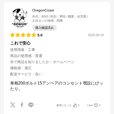
OregonCoast
年代
：
60代
性別
：
男性
職業
：
自営業
お住まいの地域
：
関東
購入確認済み
5.0
2025.04.10
これで安心
使用用途
：
工事
商品の使用感
：
普通
何で商品を知りましたか
：
ホームページ
価格感
：
適正
配送サービス
：
良い
単相200ボルト15アンペアのコンセント増設にぴっ
たり。
参考になった
0
Like!
0