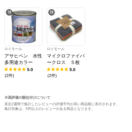
19
20
ロイモール
ロイモール
アサヒペン 水性
マイクロファイバ
多用途カラー
ークロス ５枚
１.６Ｌ 赤さび
ベーシック
5.0
5.0
(
2
件
)
(
2
件
)
※高評価の順位付けについて
直近2週間で集計したレビューの評価平均が高い商品順に表示されます。
集計対象は、5件以上のレビューがある商品となります。