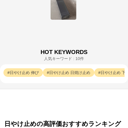
ADDICTION公式オンラインショップ
HOT KEYWORDS
人気キーワード : 10件
公式ECサイト
日やけ止め
伸び
日やけ止め
日焼け止め
日やけ止め
下
※外部サイトが開きます
ADDICTION公式オンラインショップ
からのコ
メント
コーセーグループのオフィシャルWebサイトです。コ
ーセーグループが展開する商品情報をはじめ、キャン
ペーン情報や毎日の美活動に役立つ情報をお届け。ま
た、コーセー商品をご購入いただくことができます。
日やけ止めの高評価おすすめランキング