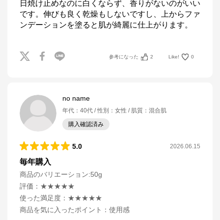
日焼け止めなのに白くならず、香りがないのがいい
です。伸びも良く乾燥もしないですし、上からファ
参考になった
2
Like!
0
no name
年代
：
40代
性別
：
女性
肌質
：
混合肌
購入確認済み
5.0
2026.06.15
毎年購入
商品のバリエーション:
50g
評価
：
★★★★★
使った満足度
：
★★★★★
商品を気に入ったポイント
：
使用感