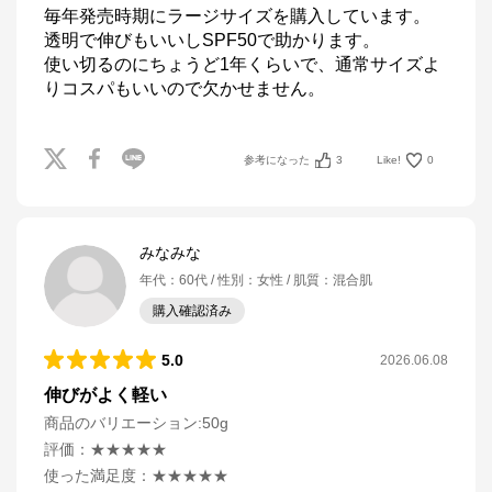
毎年発売時期にラージサイズを購入しています。

透明で伸びもいいしSPF50で助かります。

使い切るのにちょうど1年くらいで、通常サイズよ
りコスパもいいので欠かせません。
参考になった
3
Like!
0
みなみな
年代
：
60代
性別
：
女性
肌質
：
混合肌
購入確認済み
5.0
2026.06.08
伸びがよく軽い
商品のバリエーション:
50g
評価
：
★★★★★
使った満足度
：
★★★★★