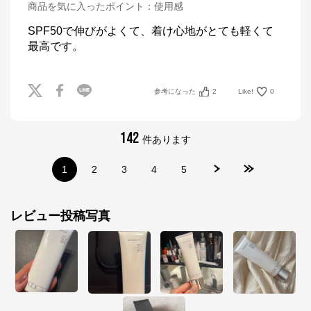
商品を気に入ったポイント
：
使用感
SPF50で伸びがよくて、着け心地がとても軽くて
最高です。
参考になった
2
Like!
0
142
件あります
1
2
3
4
5
レビュー投稿写真