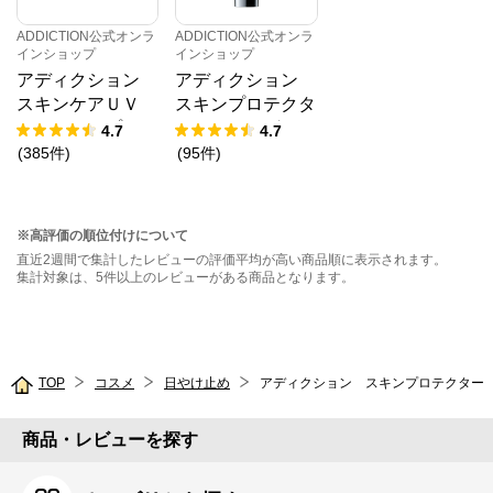
ADDICTION公式オンラ
ADDICTION公式オンラ
インショップ
インショップ
アディクション
アディクション
スキンケアＵＶ
スキンプロテクタ
タッチアップ ク
ー ソフトグロ
4.7
4.7
ッション SPF 4
ウ SPF 40 PA++
(
385
件
)
(
95
件
)
5 PA+++（レフ
+
ィル）
※高評価の順位付けについて
直近2週間で集計したレビューの評価平均が高い商品順に表示されます。
集計対象は、5件以上のレビューがある商品となります。
TOP
コスメ
日やけ止め
アディクション スキンプロテクター SP
商品・レビューを探す