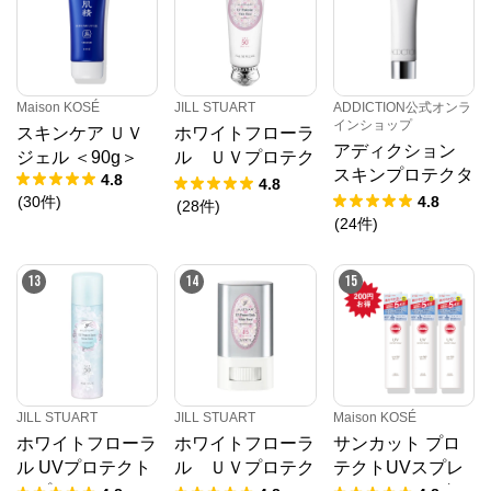
Maison KOSÉ
JILL STUART
ADDICTION公式オンラ
インショップ
スキンケア ＵＶ
ホワイトフローラ
アディクション
ジェル ＜90g＞
ル ＵＶプロテク
スキンプロテクタ
4.8
ター
4.8
ー SPF 50+ PA+
(
30
件
)
4.8
(
28
件
)
+++
(
24
件
)
13
14
15
JILL STUART
JILL STUART
Maison KOSÉ
ホワイトフローラ
ホワイトフローラ
サンカット プロ
ル UVプロテクト
ル ＵＶプロテク
テクトUVスプレ