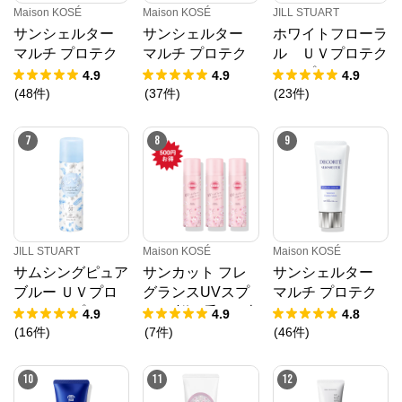
Maison KOSÉ
Maison KOSÉ
JILL STUART
サンシェルター
サンシェルター
ホワイトフローラ
マルチ プロテク
マルチ プロテク
ル ＵＶプロテク
ション ベリーウ
ション ベリーウ
トスプレー
4.9
4.9
4.9
ォーターレジスタ
ォーターレジスタ
(
48
件
)
(
37
件
)
(
23
件
)
ント ＜35g＞
ント ＜60g＞
7
8
9
JILL STUART
Maison KOSÉ
Maison KOSÉ
サムシングピュア
サンカット フレ
サンシェルター
ブルー ＵＶプロ
グランスUVスプ
マルチ プロテク
テクトスプレー
レー 桜の香り 3本
ション コンフォ
4.9
4.9
4.8
セット
ート ＜35g＞
(
16
件
)
(
7
件
)
(
46
件
)
10
11
12