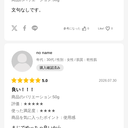
文句なしです。
参考になった
0
Like!
0
no name
年代
：
30代
性別
：
女性
肌質
：
乾性肌
購入確認済み
5.0
2026.07.30
良い！！！
商品のバリエーション:
50g
評価
：
★★★★★
使った満足度
：
★★★★
商品を気に入ったポイント
：
使用感
まじでめっちゃ良いから
