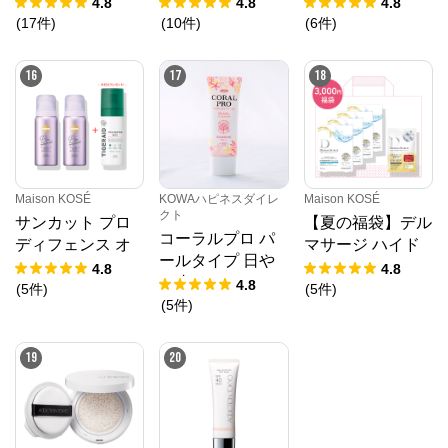
スプレー
トスティック
ー KINGサイズ 3
4.8
4.8
4.8
本セット
(
17
件
)
(
10
件
)
(
6
件
)
16
17
18
Maison KOSÉ
KOWAハピネスダイレ
Maison KOSÉ
クト
サンカット プロ
【夏の福袋】デル
コーラルプロ パ
ディフェンス オ
マサージ ハイド
ールタイプ 日や
ールインワンUV
ロニスト フェイ
4.8
4.8
け止めクリーム 5
4.8
ムース（トーンア
スマスク （ブラ
(
5
件
)
(
5
件
)
0g 顔・からだ用
(
5
件
)
ップ） 2個セット
イトニング） 増
量 ＋ ヒアロニス
ト マイクロパッ
19
20
チ