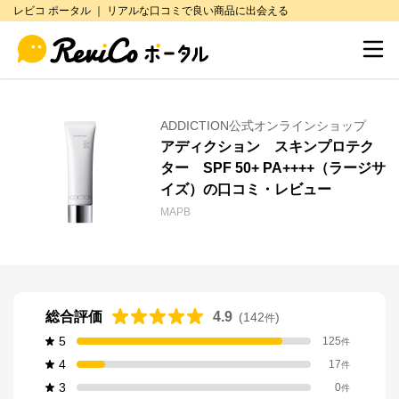
レビコ ポータル ｜ リアルな口コミで良い商品に出会える
ADDICTION公式オンラインショップ
アディクション スキンプロテク
ター SPF 50+ PA++++（ラージサ
イズ）の口コミ・レビュー
MAPB
総合評価
4.9
(
142
)
件
5
125
件
4
17
件
3
0
件