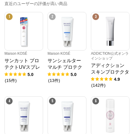
直近のユーザーの評価が高い商品
1
2
3
Maison KOSÉ
Maison KOSÉ
ADDICTION公式オンラ
インショップ
サンカット プロ
サンシェルター
アディクション
テクトUVスプレ
マルチ プロテク
スキンプロテクタ
ー 300g KINGサ
ション エクスト
5.0
5.0
ー SPF 50+ PA+
4.9
イズ
リーム コンフォ
(
15
件
)
(
13
件
)
+++（ラージサイ
(
142
件
)
ート ＜60g＞
ズ）
4
5
6