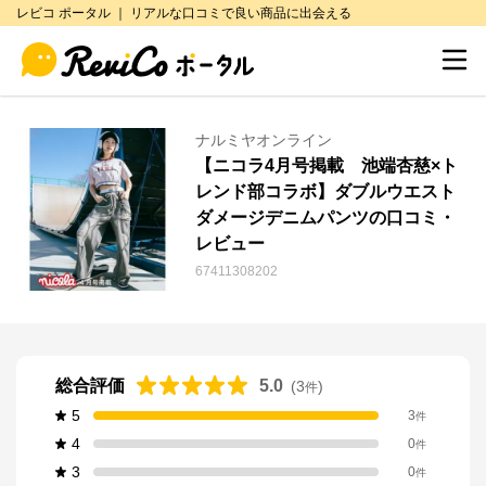
レビコ ポータル ｜ リアルな口コミで良い商品に出会える
ナルミヤオンライン
【ニコラ4月号掲載 池端杏慈×ト
レンド部コラボ】ダブルウエスト
ダメージデニムパンツの口コミ・
レビュー
67411308202
総合評価
5.0
(
3
)
件
5
3
件
4
0
件
3
0
件