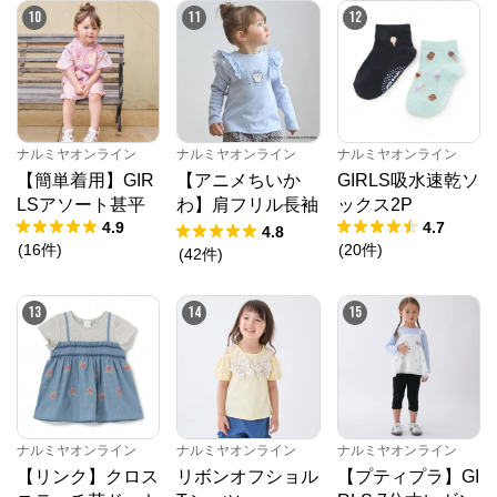
10
11
12
ナルミヤオンライン
ナルミヤオンライン
ナルミヤオンライン
【簡単着用】GIR
【アニメちいか
GIRLS吸水速乾ソ
LSアソート甚平
わ】肩フリル長袖
ックス2P
4.9
4.7
Tシャツ
4.8
(
16
件
)
(
20
件
)
(
42
件
)
13
14
15
ナルミヤオンライン
ナルミヤオンライン
ナルミヤオンライン
【リンク】クロス
リボンオフショル
【プティプラ】GI