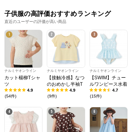
子供服の高評価おすすめランキング
直近のユーザーの評価が高い商品
1
2
3
ナルミヤオンライン
ナルミヤオンライン
ナルミヤオンライン
カット楊柳Tシャ
【接触冷感】なつ
【SWIM】チュー
ツ
のおめかし半袖T
ルワンピース水着
4.9
4.9
4.7
(
54
件
)
(
9
件
)
(
15
件
)
4
5
6
ナルミヤオンライン
公式ECサイト