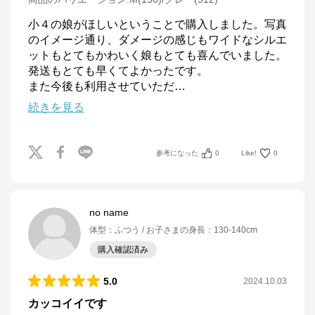
小４の娘がほしいということで購入しました。写真
のイメージ通り、ダメージの感じもワイドなシルエ
ットもとてもかわいく娘もとても喜んでいました。

発送もとても早くてよかったです。

また今後も利用させていただ
…
続きを見る
参考になった
0
Like!
0
no name
体型
：
ふつう
お子さまの身長
：
130-140cm
購入確認済み
5.0
2024.10.03
カッコイイです