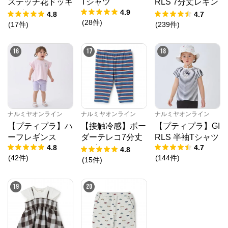
ステッチ花ドッキ
Tシャツ
RLS 7分丈レギン
4.9
ングTシャツ
ス
4.8
4.7
(
28
件
)
(
17
件
)
(
239
件
)
16
17
18
ナルミヤオンライン
ナルミヤオンライン
ナルミヤオンライン
【プティプラ】ハ
【接触冷感】ボー
【プティプラ】GI
ーフレギンス
ダーテレコ7分丈
RLS 半袖Tシャツ
4.8
4.7
レギンス
4.8
(
42
件
)
(
144
件
)
(
15
件
)
19
20