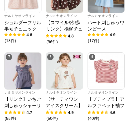
※外部サイトが開きます
ナルミヤオンライン
ナルミヤオンライン
ナルミヤオンライン
ショルダーフリル
【スマイル/冷感/
ハート刺しゅうワ
ナルミヤオンライン
からのコメント
半袖チュニック
リンク】楊柳チュ
ンピース
4.8
4.9
ナルミヤオンライン公式通販ショップ。人気子供服メ
ニック
4.8
ゾピアノ、プティマイン、ラブトキシック、アナスイ
(
13
件
)
(
17
件
)
(
96
件
)
ミニ等、全ブランド、全商品をご覧いただけます。
7
8
9
ナルミヤオンライン
ナルミヤオンライン
ナルミヤオンライン
【リンク】いちご
【サーティワン
【プティプラ】ア
刺しゅうシャーリ
アイスクリーム】
ルファベット袖フ
ングチュニック
【冷感】グラフィ
リルTシャツ
4.7
4.9
4.6
ック半袖Tシャツ
(
55
件
)
(
50
件
)
(
40
件
)