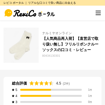
レビコ ポータル ｜ リアルな口コミで良い商品に出会える
ナルミヤオンライン
【人気商品再入荷】【直営店で取
り扱い無し】フリルリボンクルー
ソックスの口コミ・レビュー
80434130301
総合評価
4.5
(
2
)
件
5
1
件
4
1
件
3
0
件