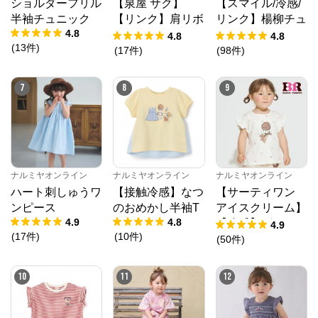
ショルダーフリル
【泉屋 サク】
【スマイル/冷感/
半袖チュニック
【リンク】肩リボ
リンク】楊柳チュ
4.8
ンフラワーキャッ
ニック
4.8
4.8
(
13
件
)
トワンピース
(
17
件
)
(
98
件
)
7
8
9
ナルミヤオンライン
公式ECサイト
※外部サイトが開きます
ナルミヤオンライン
ナルミヤオンライン
ナルミヤオンライン
ハート刺しゅうワ
【接触冷感】なつ
【サーティワン
ナルミヤオンライン
からのコメント
ンピース
のおめかし半袖T
アイスクリーム】
ナルミヤオンライン公式通販ショップ。人気子供服メ
4.9
4.8
【冷感】グラフィ
4.9
ゾピアノ、プティマイン、ラブトキシック、アナスイ
(
17
件
)
(
10
件
)
ック半袖Tシャツ
(
50
件
)
ミニ等、全ブランド、全商品をご覧いただけます。
10
11
12