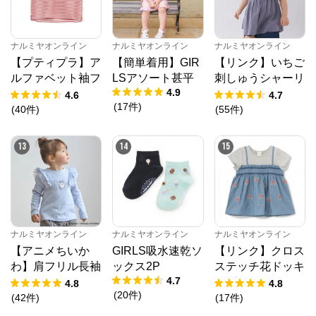
ナルミヤオンライン
ナルミヤオンライン
ナルミヤオンライン
【プティプラ】ア
【簡単着用】GIR
【リンク】いちご
ルファベット袖フ
LSアソート甚平
刺しゅうシャーリ
4.9
リルTシャツ
ングチュニック
4.6
4.7
(
17
件
)
(
40
件
)
(
55
件
)
13
14
15
ナルミヤオンライン
ナルミヤオンライン
ナルミヤオンライン
【アニメちいか
GIRLS吸水速乾ソ
【リンク】クロス
わ】肩フリル長袖
ックス2P
ステッチ花ドッキ
4.7
Tシャツ
ングTシャツ
4.8
4.8
(
20
件
)
(
42
件
)
(
17
件
)