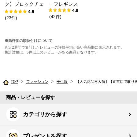
ク】ブロックチェ
ーフレギンス
4.8
ックドッキングT
4.9
(
42
件
)
シャツ
(
23
件
)
※高評価の順位付けについて
直近2週間で集計したレビューの評価平均が高い商品順に表示されます。
集計対象は、5件以上のレビューがある商品となります。
TOP
ファッション
子供服
【人気商品再入荷】【直営店で取り
商品・レビューを探す
カテゴリから探す
プレゼントを探す