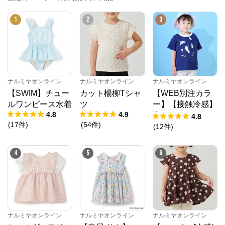
1
2
3
ナルミヤオンライン
ナルミヤオンライン
ナルミヤオンライン
【SWIM】チュー
カット楊柳Tシャ
【WEB別注カラ
ルワンピース水着
ツ
ー】【接触冷感】
4.8
4.9
海のいきものアッ
4.8
(
17
件
)
(
54
件
)
プリケ半袖Tシャ
(
12
件
)
ツ
4
5
6
ナルミヤオンライン
ナルミヤオンライン
ナルミヤオンライン