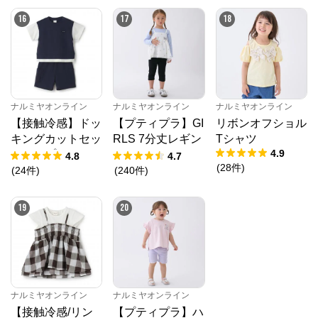
16
17
18
ナルミヤオンライン
ナルミヤオンライン
ナルミヤオンライン
【接触冷感】ドッ
【プティプラ】GI
リボンオフショル
キングカットセッ
RLS 7分丈レギン
Tシャツ
4.9
トアップ
ス
4.8
4.7
(
28
件
)
(
24
件
)
(
240
件
)
19
20
ナルミヤオンライン
ナルミヤオンライン
【接触冷感/リン
【プティプラ】ハ