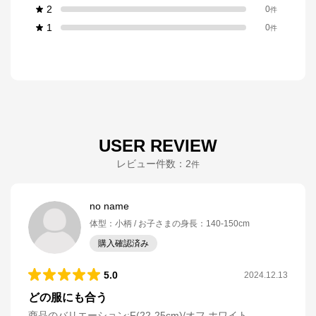
2
0
件
1
0
件
USER REVIEW
レビュー件数：
2
件
no name
体型
：
小柄
お子さまの身長
：
140-150cm
購入確認済み
5.0
2024.12.13
どの服にも合う
商品のバリエーション:
F(22-25cm)/オフ ホワイト