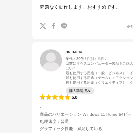
問題なく動作します。おすすめです。
参
no name
年代
：
30代
性別
：
男性
以前にマウスコンピューター製品をご購
はい
最も使用する用途（一般・ビジネス）
：
最も使用する用途（ゲーム）
：
アクション 
最も使用する用途（クリエイティブ）
：
購入確認済み
5.0
-
商品のバリエーション:
Windows 11 Home 64ビ
処理速度
：
普通
グラフィック性能
：
満足している