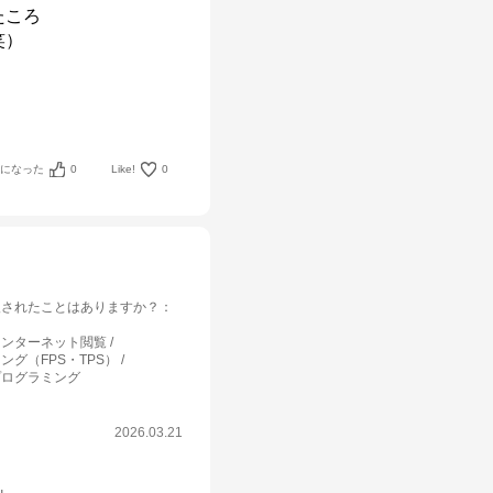
ころ

）

考になった
0
Like!
0
入されたことはありますか？
：
インターネット閲覧
ング（FPS・TPS）
プログラミング
2026.03.21