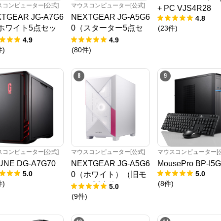
スコンピューター[公式]
マウスコンピューター[公式]
+ PC VJS4R28
TGEAR JG-A7G6
NEXTGEAR JG-A5G6
4.8
ホワイト5点セッ
0（スターター5点セ
(
23
件
)
）
ット）
4.9
4.9
件
)
(
80
件
)
8
9
スコンピューター[公式]
マウスコンピューター[公式]
マウスコンピューター[公
UNE DG-A7G70
NEXTGEAR JG-A5G6
MousePro BP-I5
5.0
5.0
0（ホワイト）（旧モ
件
)
(
8
件
)
デル / 販売終了）
5.0
(
9
件
)