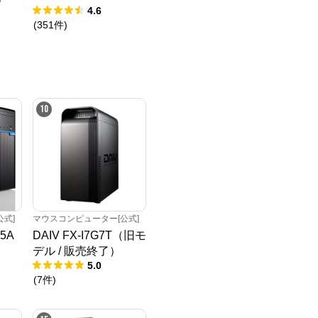
4.6
(
351
件
)
10
式]
マウスコンピューター[公式]
G5A
DAIV FX-I7G7T（旧モ
デル / 販売終了）
5.0
(
7
件
)