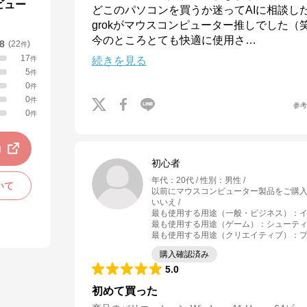
ビュー
どこのパソコンを買うか迷ってAIに相談した
grokがマウスコンピューター推しでした（笑
今のところとても快適に使用さ
…
.8
(
22
)
件
17
件
続きを見る
5
件
0
件
0
件
参
0
件
動
初心者
年代
：
20代
性別
：
男性
いて
以前にマウスコンピューター製品をご購
いいえ
最も使用する用途（一般・ビジネス）
：
最も使用する用途（ゲーム）
：
シューティ
最も使用する用途（クリエイティブ）
：
購入確認済み
5.0
初めて買った