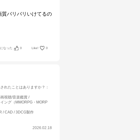
画質バリバリいけてるの
考になった
0
Like!
0
入されたことはありますか？
：
画視聴/音楽鑑賞
イング（MMORPG・MORP
R / CAD / 3DCG製作
2026.02.18