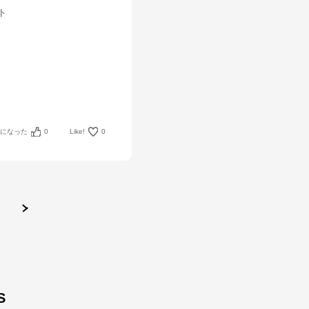
ット
考になった
0
Like!
0
S