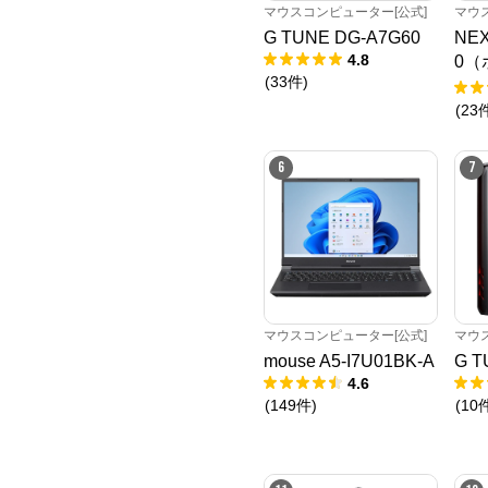
マウスコンピューター[公式]
マウ
G TUNE DG-A7G60
NEX
4.8
0（
(
33
件
)
ト
(
23
6
7
マウスコンピューター[公式]
マウ
mouse A5-I7U01BK-A
G T
4.6
(
149
件
)
(
10