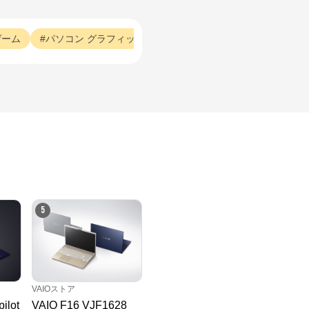
ゲーム
パソコン
グラフィック
パソコン
タイミング
家電
5
VAIOストア
ilot
VAIO F16 VJF1628