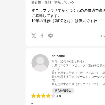
静音性・発熱
：
満足している
すこしブラウザでかくつくものの快適で高
に感動してます。

10年の進歩（前PCとは）は偉大ですわ
参
no name
年代
：
30代
性別
：
男性
以前にマウスコンピューター製品をご購
はい
最も使用する用途（一般・ビジネス）
：
動
最も使用する用途（ゲーム）
：
ロールプレ
G）
最も使用する用途（クリエイティブ）
：
V
マウスコンピューター[公式]
購入確認済み
4.0
公式ECサイト
-