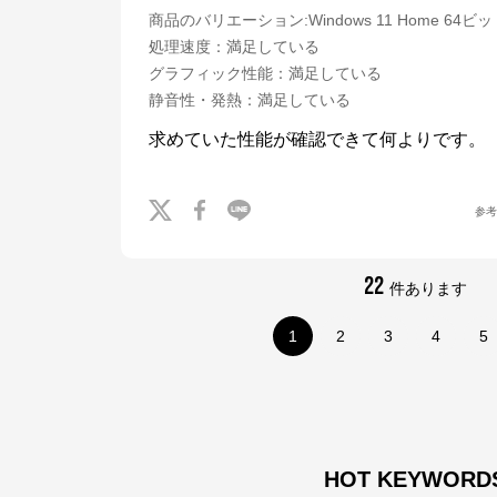
商品のバリエーション:
Windows 11 Home 64ビ
※外部サイトが開きます
処理速度
：
満足している
グラフィック性能
：
満足している
マウスコンピューター[公式]
からのコメント
静音性・発熱
：
満足している
マウスコンピューターは、お客様のご利用目的・ご予算に沿って、自由にカス
タマイズしたBTO（Build To Order）パソコンをご提供する、国内生産のパソ
求めていた性能が確認できて何よりです。
コンメーカーです。

当社パソコンには「3年間無償保証（一部製品を除く）」「24時間×365日電
話サポート」が標準で付帯、休日や深夜でも専門国内スタッフが皆様をサポー
トいたします。
参
22
件あります
1
2
3
4
5
HOT KEYWORD