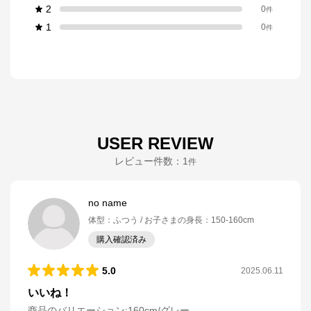
2
0
件
1
0
件
USER REVIEW
レビュー件数：
1
件
no name
体型
：
ふつう
お子さまの身長
：
150-160cm
購入確認済み
5.0
2025.06.11
いいね！
商品のバリエーション:
160cm/グレー