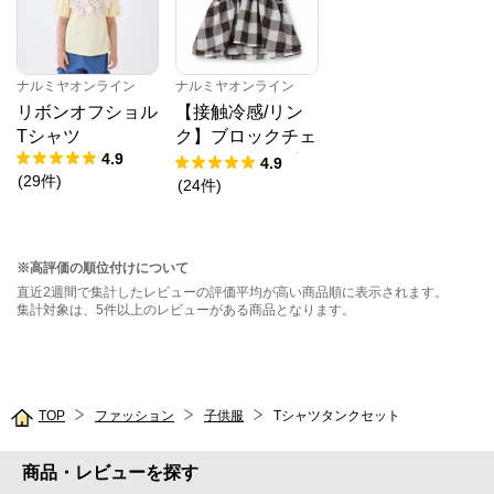
ナルミヤオンライン
ナルミヤオンライン
リボンオフショル
【接触冷感/リン
Tシャツ
ク】ブロックチェ
4.9
ックドッキングT
4.9
(
29
件
)
シャツ
(
24
件
)
※高評価の順位付けについて
直近2週間で集計したレビューの評価平均が高い商品順に表示されます。
集計対象は、5件以上のレビューがある商品となります。
TOP
ファッション
子供服
Tシャツタンクセット
商品・レビューを探す