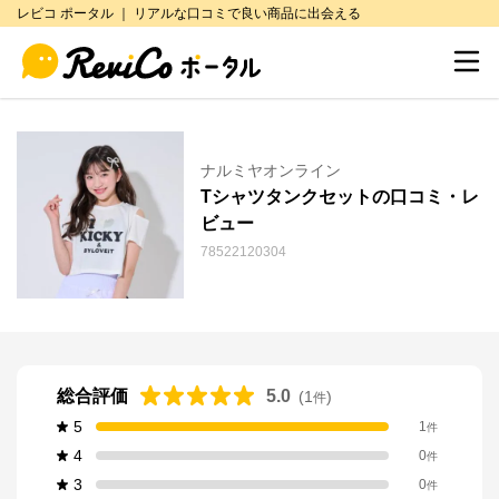
レビコ ポータル ｜ リアルな口コミで良い商品に出会える
ナルミヤオンライン
Tシャツタンクセットの口コミ・レ
ビュー
78522120304
総合評価
5.0
(
1
)
件
5
1
件
4
0
件
3
0
件