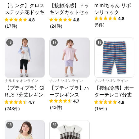
【リンク】クロス
【接触冷感】ドッ
mimiちゃん リボ
ステッチ花ドッキ
キングカットセッ
ンリュック
4.8
ングTシャツ
トアップ
4.8
4.8
(
5
件
)
(
17
件
)
(
24
件
)
16
17
18
ナルミヤオンライン
ナルミヤオンライン
ナルミヤオンライン
【プティプラ】GI
【プティプラ】ハ
【接触冷感】ボー
RLS 7分丈レギン
ーフレギンス
ダーテレコ7分丈
4.7
ス
レギンス
4.7
4.8
(
43
件
)
(
243
件
)
(
15
件
)
19
20