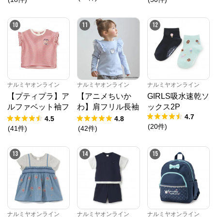
公式ECサイト
10
11
12
※外部サイトが開きます
ナルミヤオンライン
からのコメント
ナルミヤオンライン公式通販ショップ。人気子供服メ
ゾピアノ、プティマイン、ラブトキシック、アナスイ
ミニ等、全ブランド、全商品をご覧いただけます。
ナルミヤオンライン
ナルミヤオンライン
ナルミヤオンライン
【プティプラ】ア
【アニメちいか
GIRLS吸水速乾ソ
ルファベット袖フ
わ】肩フリル長袖
ックス2P
4.7
リルTシャツ
Tシャツ
4.5
4.8
(
20
件
)
(
41
件
)
(
42
件
)
13
14
15
ナルミヤオンライン
ナルミヤオンライン
ナルミヤオンライン