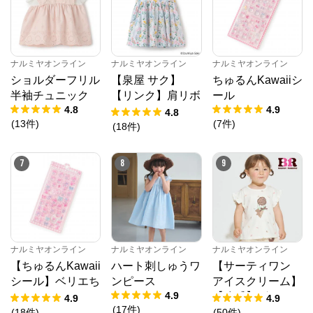
ナルミヤオンライン
ナルミヤオンライン
ナルミヤオンライン
ショルダーフリル
【泉屋 サク】
ちゅるんKawaiiシ
半袖チュニック
【リンク】肩リボ
ール
4.8
4.9
ンフラワーキャッ
4.8
(
13
件
)
(
7
件
)
トワンピース
(
18
件
)
7
8
9
ナルミヤオンライン
ナルミヤオンライン
ナルミヤオンライン
【ちゅるんKawaii
ハート刺しゅうワ
【サーティワン
シール】ベリエち
ンピース
アイスクリーム】
ナルミヤオンライン
4.9
ゃん
【冷感】グラフィ
4.9
4.9
(
17
件
)
ック半袖Tシャツ
(
18
件
)
(
50
件
)