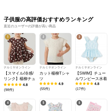
子供服の高評価おすすめランキング
直近のユーザーの評価が高い商品
1
2
3
ナルミヤオンライン
ナルミヤオンライン
ナルミヤオンライン
【スマイル/冷感/
カット楊柳Tシャ
【SWIM】チュー
リンク】楊柳チュ
ツ
ルワンピース水着
4.9
4.8
ニック
4.8
(
55
件
)
(
17
件
)
(
98
件
)
4
5
6