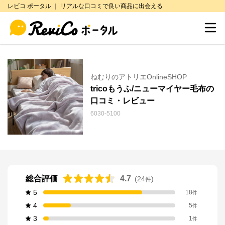
レビコ ポータル ｜ リアルな口コミで良い商品に出会える
ねむりのアトリエOnlineSHOP
tricoもうふ/ニューマイヤー毛布の
口コミ・レビュー
6030-5100
総合評価
4.7
(
24
)
件
5
18
件
4
5
件
3
1
件