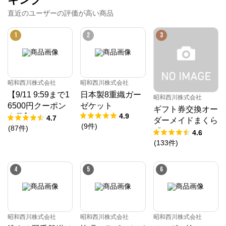
直近のユーザーの評価が高い商品
1
2
3
昭和西川株式会社
昭和西川株式会社
【9/11 9:59まで1
日本製8重織ガー
昭和西川株式会社
6500円クーポン
ゼケット
ギフト券交換オー
4.9
進呈】ムアツ マ
4.7
ダーメイドまくら
(
9
件
)
ットレス 30年ム
(
87
件
)
「10」
4.6
アツマットレスX
(
133
件
)
《90日お試し対
象》／MuAtsu
4
5
6
昭和西川株式会社
昭和西川株式会社
昭和西川株式会社