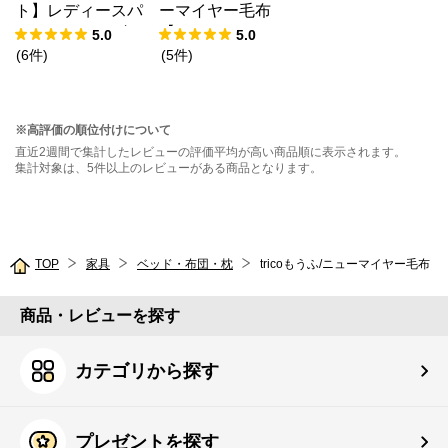
ト】レディースパ
ーマイヤー毛布
ジャマ・メンズパ
【SNOOPY 2026
5.0
5.0
ジャマ/和晒し2重
サマーキャンペー
(
6
件
)
(
5
件
)
ガーゼ
ン】
※高評価の順位付けについて
直近2週間で集計したレビューの評価平均が高い商品順に表示されます。
集計対象は、5件以上のレビューがある商品となります。
TOP
家具
ベッド・布団・枕
tricoもうふ/ニューマイヤー毛布
商品・レビューを探す
カテゴリから探す
プレゼントを探す