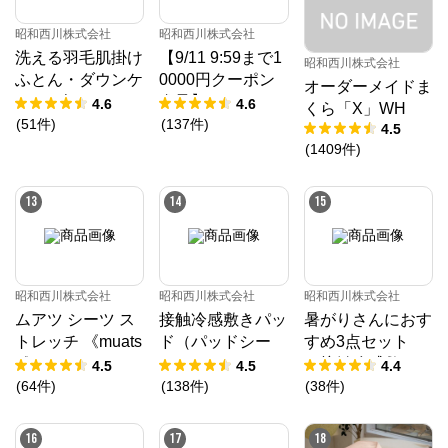
昭和西川株式会社
昭和西川株式会社
洗える羽毛肌掛け
【9/11 9:59まで1
昭和西川株式会社
ふとん・ダウンケ
0000円クーポン
オーダーメイドま
ット ダック50%
進呈】ムアツ マ
4.6
4.6
くら「X」WH
ットレス プロ《9
(
51
件
)
(
137
件
)
4.5
0日お試し対象》
(
1409
件
)
／MuAtsu
13
14
15
昭和西川株式会社
昭和西川株式会社
昭和西川株式会社
ムアツ シーツ ス
接触冷感敷きパッ
暑がりさんにおす
トレッチ 《muats
ド（パッドシー
すめ3点セット
u》
ツ）
（接触冷感敷きパ
4.5
4.5
4.4
ッド、接触冷感ケ
(
64
件
)
(
138
件
)
(
38
件
)
ット、接触冷感枕
パッド）
16
17
18