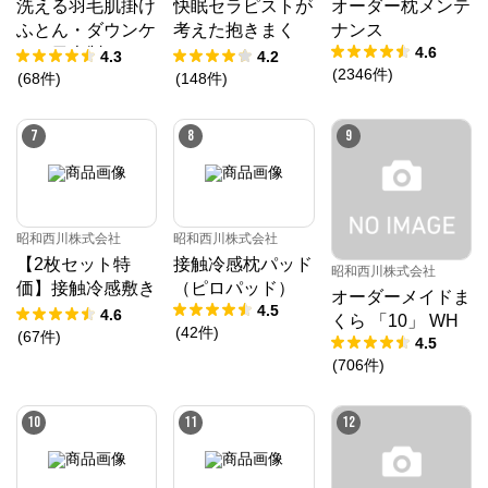
洗える羽毛肌掛け
快眠セラピストが
オーダー枕メンテ
ふとん・ダウンケ
考えた抱きまく
ナンス
4.6
ット日本製ドイツ
ら/EC220
4.3
4.2
(
2346
件
)
ダックダウン9
(
68
件
)
(
148
件
)
0％ 370ダウン
パワー［CMD羽
7
8
9
毛］
昭和西川株式会社
昭和西川株式会社
【2枚セット特
接触冷感枕パッド
昭和西川株式会社
価】接触冷感敷き
（ピロパッド）
オーダーメイドま
4.5
パッド（パッドシ
4.6
くら 「10」 WH
(
42
件
)
ーツ）
(
67
件
)
4.5
(
706
件
)
10
11
12