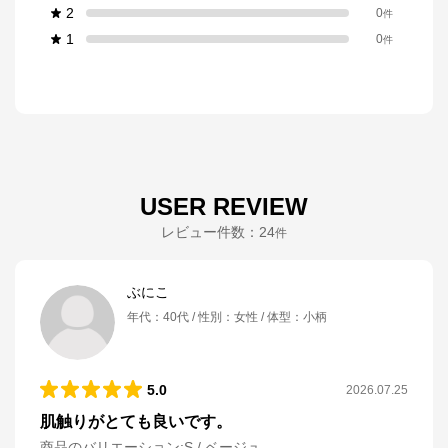
2
0
件
1
0
件
USER REVIEW
レビュー件数：
24
件
ぶにこ
年代
：
40代
性別
：
女性
体型
：
小柄
5.0
2026.07.25
肌触りがとても良いです。
商品のバリエーション:
S / ベージュ