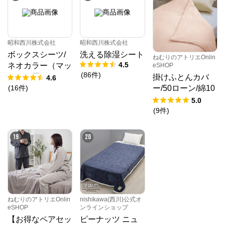
昭和西川株式会社
昭和西川株式会社
ボックスシーツ/
洗える除湿シート
ねむりのアトリエOnlin
4.5
ネオカラー（マッ
eSHOP
(
86
件
)
トレス厚み23㎝
掛けふとんカバ
4.6
まで対応）
(
16
件
)
ー/50ローン/綿10
0％
5.0
(
9
件
)
19
20
ねむりのアトリエOnlin
nishikawa(西川)公式オ
eSHOP
ンラインショップ
【お得なペアセッ
ピーナッツ ニュ