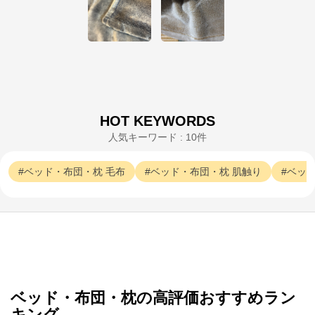
HOT KEYWORDS
人気キーワード : 10件
ベッド・布団・枕
毛布
ベッド・布団・枕
肌触り
ベッ
ベッド・布団・枕の高評価おすすめラン
キング