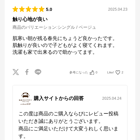
5.0
2025.04.23
触り心地が良い
商品のバリエーション:
シングル / ベージュ
ねむりのアトリエOnlineSHOP
肌寒い朝が残る春先にちょうど良かったです。

公式ECサイト
肌触りが良いので子どもがよく寝てくれます。

洗濯も家で出来るので助かってます。
※外部サイトが開きます
ねむりのアトリエOnlineSHOP
からのコメント
参考になった
0
Like!
2
四季に適した快適なねむりで、

毎晩を特別な時間に

ねむりのアトリエOnline SHOPは、京都の寝具総合メ
購入サイトからの回答
2025.04.24
ーカー「ロマンス小杉」が運営するオンラインショッ
プです。

「京都スリープサイエンスラボ」を社内に構え、科学
この度は商品のご購入ならびにレビュー投稿
的なエビデンスに基づき、お客様の体質や室内環境、
季節に応じたねむりをご提案します。
いただき誠にありがとうございます。

商品にご満足いただけて大変うれしく思いま
す。
