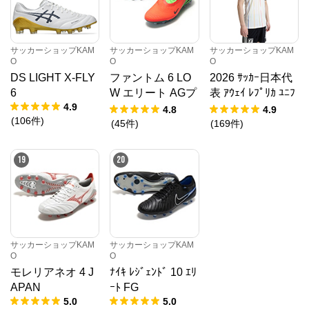
サッカーショップKAM
サッカーショップKAM
サッカーショップKAM
O
O
O
DS LIGHT X-FLY
ファントム 6 LO
2026 ｻｯｶｰ日本代
6
W エリート AGプ
表 ｱｳｪｲ ﾚﾌﾟﾘｶ ﾕﾆﾌ
4.9
ロ EH
ｫｰﾑ
4.8
4.9
(
106
件
)
(
45
件
)
(
169
件
)
19
20
サッカーショップKAM
サッカーショップKAM
O
O
モレリアネオ 4 J
ﾅｲｷ ﾚｼﾞｪﾝﾄﾞ 10 ｴﾘ
APAN
ｰﾄ FG
5.0
5.0