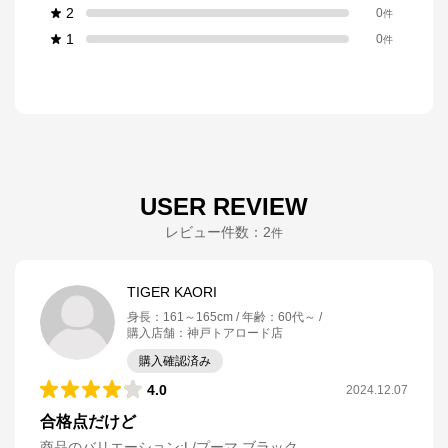
2
0
件
1
0
件
USER REVIEW
レビュー件数：
2
件
TIGER KAORI
身長
：
161～165cm
年齢
：
60代～
購入店舗
：
神戸トアロード店
購入確認済み
4.0
2024.12.07
合格点だけど
商品のバリエーション:
L/プーマ ブラック