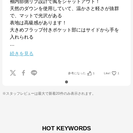
袖内部側リブ設計で風をシャットアウト！

天然のダウンを使用していて、温かさと軽さが抜群
で、マットで光沢がある

表地は高級感があります！

大きめフラップ付きポケット部にはサイドから手を
…
続きを見る
参考になった
1
Like!
1
※スタッフレビューは最大で新着20件のみ表示されます。
HOT KEYWORDS