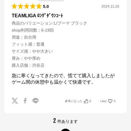
5.0
2024.11.26
TEAMLIGA ﾛﾝｸﾞﾀﾞｳﾝｺｰﾄ
商品のバリエーション:
L/プーマ ブラック
shop利用回数
：
6-19回
用途
：
自分用
フィット感
：
普通
サイズ感
：
やや大きい
厚み
：
やや厚め
購入店舗
：
渋谷店
急に寒くなってきたので、慌てて購入しましたが

ゲーム間の休憩中も温かくて快適です。
参考になった
0
Like!
0
2
件あります