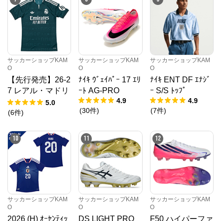
サッカーショップKAM
サッカーショップKAM
サッカーショップKAM
O
O
O
【先行発売】26-2
ﾅｲｷ ｳﾞｪｲﾊﾟｰ 17 ｴﾘ
ﾅｲｷ ENT DF ｴﾅｼﾞ
7 レアル・マドリ
ｰﾄ AG-PRO
ｰ S/S ﾄｯﾌﾟ
4.9
4.9
ード AWAY ユニ
5.0
(
30
件
)
(
7
件
)
フォーム
(
6
件
)
10
11
12
サッカーショップKAM
サッカーショップKAM
サッカーショップKAM
O
O
O
2026 (H) ｵｰｾﾝﾃｨｯ
DS LIGHT PRO
F50 ハイパーファ