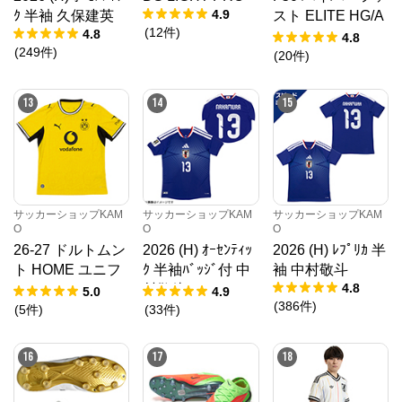
4.9
ｸ 半袖 久保建英
スト ELITE HG/A
(
12
件
)
4.8
G JAPAN
4.8
(
249
件
)
(
20
件
)
13
14
15
サッカーショップKAM
サッカーショップKAM
サッカーショップKAM
O
O
O
26-27 ドルトムン
2026 (H) ｵｰｾﾝﾃｨｯ
2026 (H) ﾚﾌﾟﾘｶ 半
ト HOME ユニフ
ｸ 半袖ﾊﾞｯｼﾞ付 中
袖 中村敬斗
4.8
ォーム
村敬斗
5.0
4.9
(
386
件
)
(
5
件
)
(
33
件
)
16
17
18