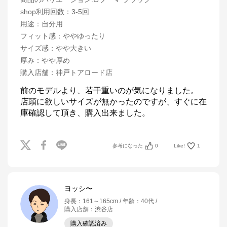
shop利用回数
：
3-5回
用途
：
自分用
フィット感
：
ややゆったり
サイズ感
：
やや大きい
厚み
：
やや厚め
購入店舗
：
神戸トアロード店
前のモデルより、若干重いのが気になりました。

店頭に欲しいサイズが無かったのですが、すぐに在
庫確認して頂き、購入出来ました。
参考になった
0
Like!
1
ヨッシ〜
身長
：
161～165cm
年齢
：
40代
購入店舗
：
渋谷店
購入確認済み