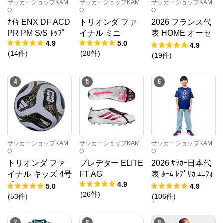
サッカーショップKAM
サッカーショップKAM
サッカーショップKAM
O
O
O
サッカーショップKAMO
からのコメント
ﾅｲｷ ENX DF ACD
トリオンダ ファ
2026 フランス代
サッカーショップKAMOの公式通販サイト「サッカー
PR PM S/S ﾄｯﾌﾟ
イナル ミニ
表 HOME オーセ
ショップKAMOオンラインストア」。 老舗サッカー用
4.9
5.0
ンティックユニフ
4.9
品専門店ならではの豊富な品揃え！
(
14
件
)
(
28
件
)
ォーム
(
19
件
)
4
5
6
サッカーショップKAM
サッカーショップKAM
サッカーショップKAM
O
O
O
トリオンダ ファ
プレデター ELITE
2026 ｻｯｶｰ日本代
イナル キッズ 4号
FT AG
表 ﾎｰﾑ ﾚﾌﾟﾘｶ ﾕﾆﾌｫ
4.9
球
ｰﾑ KIDS
5.0
4.9
(
26
件
)
(
53
件
)
(
106
件
)
7
8
9