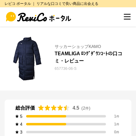
レビコ ポータル ｜ リアルな口コミで良い商品に出会える
サッカーショップKAMO
TEAMLIGA ﾛﾝｸﾞﾀﾞｳﾝｺｰﾄの口コ
ミ・レビュー
657736-06-S
総合評価
4.5
(
2
)
件
5
1
件
4
1
件
3
0
件