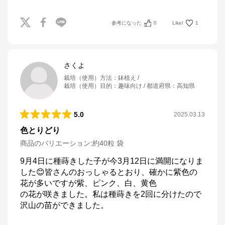
参考になった
0
Like!
1
さくよ
栽培（使用）方法
：
鉢植え
栽培（使用）目的
：
趣味向け
都道府県
：
高知県
5.0
2025.03.13
色とりどり
商品のバリエーション:
約40粒 袋
9月4日に種蒔きした子が今3月12日に満開になりま
した😊皆さんのおっしゃるとおり、確かに紫色の
花が多いですが紫、ピンク、白、黄色

の花が咲きました。私は種蒔きを2回に分けたので
沢山の苗ができました。