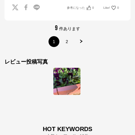
参考になった
0
Like!
0
9
件あります
1
2
レビュー投稿写真
サカタのタネ オンラインショップ
公式ECサイト
※外部サイトが開きます
HOT KEYWORDS
サカタのタネ オンラインショップ
からのコメ
ント