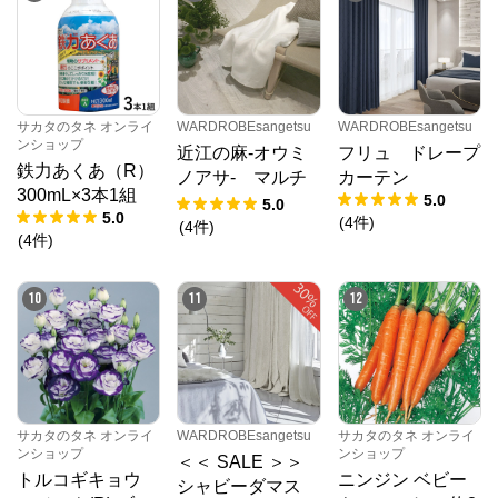
サカタのタネ オンライ
WARDROBEsangetsu
WARDROBEsangetsu
ンショップ
近江の麻-オウミ
フリュ ドレープ
鉄力あくあ（R）
ノアサ- マルチ
カーテン
300mL×3本1組
5.0
カバー
5.0
5.0
(
4
件
)
(
4
件
)
(
4
件
)
10
11
12
サカタのタネ オンライ
WARDROBEsangetsu
サカタのタネ オンライ
ンショップ
ンショップ
＜＜ SALE ＞＞
トルコギキョウ
ニンジン ベビー
シャビーダマス