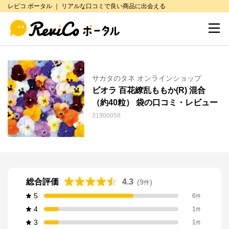
レビコ ポータル ｜ リアルな口コミで良い商品に出会える
サカタのタネ オンラインショップ
ビオラ 百花繚乱ももか(R) 混合
（約40粒） 袋の口コミ・レビュー
31900058
総合評価
4.3
(
9
)
件
5
6
件
4
1
件
3
1
件