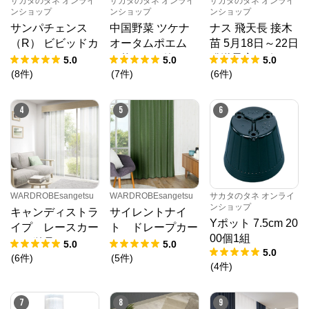
サカタのタネ オンライ
サカタのタネ オンライ
サカタのタネ オンライ
ンショップ
ンショップ
ンショップ
サンパチェンス
中国野菜 ツケナ
ナス 飛天長 接木
（R） ビビッドカ
オータムポエム
苗 5月18日～22日
ラー 3種セット 4
（約19000粒） 1
発送予定 6ポット
5.0
5.0
5.0
月6日～10日発送
dL 袋
1組
(
8
件
)
(
7
件
)
(
6
件
)
予定 6株（3種×2
株）1組
4
5
6
WARDROBEsangetsu
WARDROBEsangetsu
サカタのタネ オンライ
ンショップ
キャンディストラ
サイレントナイ
Yポット 7.5cm 20
イプ レースカー
ト ドレープカー
00個1組
テン単品
テン
5.0
5.0
5.0
(
6
件
)
(
5
件
)
(
4
件
)
7
8
9