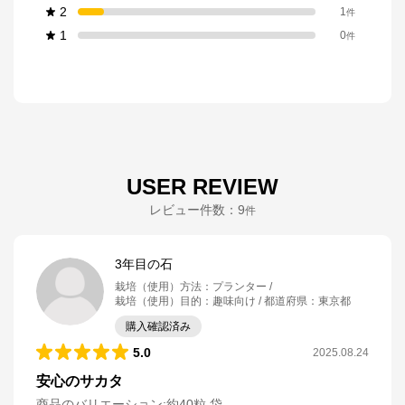
2
1
件
1
0
件
USER REVIEW
レビュー件数：
9
件
3年目の石
栽培（使用）方法
：
プランター
栽培（使用）目的
：
趣味向け
都道府県
：
東京都
購入確認済み
5.0
2025.08.24
安心のサカタ
商品のバリエーション:
約40粒 袋