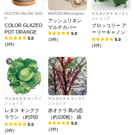
DULTON ONLINE SHO
WARDROBEsangetsu
サカタのタネ オンライ
P
ンショップ
アッシュリネン
COLOR GLAZED
ブロッコリー ア
マルチカバー
POT ORANGE
ーリーキャノン
5.0
5.0
（約2000粒） 大
(
3
件
)
5.0
(
3
件
)
袋
(
3
件
)
19
20
サカタのタネ オンライ
サカタのタネ オンライ
ンショップ
ンショップ
レタス キングク
赤オクラ 島の恋
ラウン （約550
（約100粒） 袋
5.0
粒） 実咲 袋
5.0
(
3
件
)
(
3
件
)