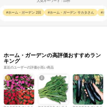
人気キーワード : 10件
サカタのタネ オンラインショップ

https://sakata-netshop.com/shop/default.aspx

ホーム・ガーデン
2回
ホーム・ガーデン
サカタさん
ホ
創業100年以上の国内最大手種苗メーカー、サカタの
タネが運営するオンラインショップです。花と野菜、
園芸用品を中心に、ガーデニングを愛好される皆様の
お役に立つ商品を多数ご紹介しています！
ホーム・ガーデンの高評価おすすめラン
キング
直近のユーザーの評価が高い商品
1
2
3