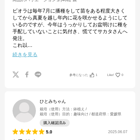
ビオラは毎年7月に播種をして苗をある程度大きく
してから真夏を越し年内に花を咲かせるようにして
いるのですが、今年はうっかりしてお盆明けに種を
手配していないことに気付き、慌ててサカタさんへ
発注。

これ以
…
続きを見る
参考になった
1
Like!
0
ひとみちゃん
栽培（使用）方法
：
鉢植え
栽培（使用）目的
：
趣味向け
都道府県
：
愛媛県
購入確認済み
5.0
2025.06.07