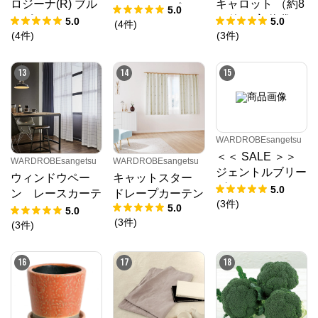
ロジーナ(R) ブル
キャロット （約8
ク ドレープカー
5.0
ーピコティー (ve
00粒） 実咲 袋
5.0
5.0
テン
(
4
件
)
r.2) （PS約35
(
4
件
)
(
3
件
)
粒） 袋
13
14
15
WARDROBEsangetsu
＜＜ SALE ＞＞
WARDROBEsangetsu
WARDROBEsangetsu
ジェントルブリー
ウィンドウペー
キャットスター
ズ チョコ／レー
5.0
ン レースカーテ
ドレープカーテン
スカーテンライト
(
3
件
)
5.0
ン
5.0
ウェーブ 幅301
(
3
件
)
(
3
件
)
～400㎝ 丈141
～180㎝
16
17
18