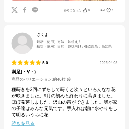
参考になった
0
Like!
1
さくよ
栽培（使用）方法
：
鉢植え
栽培（使用）目的
：
趣味向け
都道府県
：
高知県
5.0
2025.04.08
満足(⁠・⁠∀⁠・⁠)
商品のバリエーション:
約40粒 袋
種蒔きを2回にずらして蒔くと次々といろんなな花
が咲きました。9月の初めと終わりに蒔きました。
ほぼ発芽しました。沢山の苗ができました。我が家
の子達はみんな元気です。手入れは朝に水やりをし
て明るいうちに花
…
続きを見る