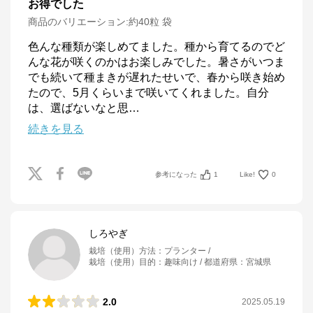
お得でした
商品のバリエーション:
約40粒 袋
色んな種類が楽しめてました。種から育てるのでど
んな花が咲くのかはお楽しみでした。暑さがいつま
でも続いて種まきが遅れたせいで、春から咲き始め
たので、5月くらいまで咲いてくれました。自分
は、選ばないなと思
…
続きを見る
参考になった
1
Like!
0
しろやぎ
栽培（使用）方法
：
プランター
栽培（使用）目的
：
趣味向け
都道府県
：
宮城県
2.0
2025.05.19