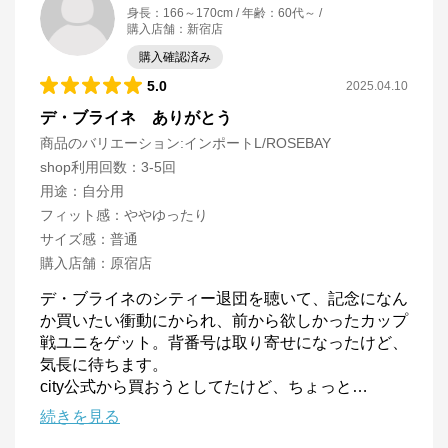
身長
：
166～170cm
年齢
：
60代～
購入店舗
：
新宿店
購入確認済み
5.0
2025.04.10
デ・ブライネ ありがとう
商品のバリエーション:
インポートL/ROSEBAY
shop利用回数
：
3-5回
用途
：
自分用
フィット感
：
ややゆったり
サイズ感
：
普通
購入店舗
：
原宿店
デ・ブライネのシティー退団を聴いて、記念になん
か買いたい衝動にかられ、前から欲しかったカップ
戦ユニをゲット。背番号は取り寄せになったけど、
気長に待ちます。

city公式から買おうとしてたけど、ちょっと
…
続きを見る