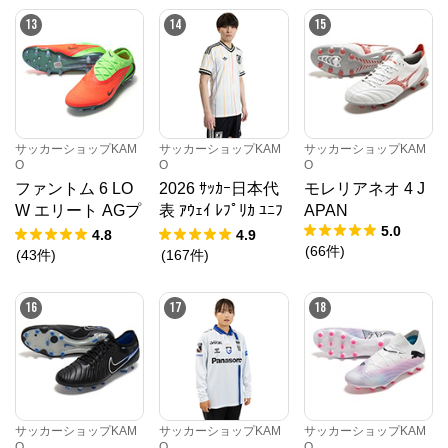
13
14
15
サッカーショップKAM
サッカーショップKAM
サッカーショップKAM
O
O
O
ファントム 6 LO
2026 ｻｯｶｰ日本代
モレリアネオ 4 J
W エリート AGプ
表 ｱｳｪｲ ﾚﾌﾟﾘｶ ﾕﾆﾌ
APAN
5.0
ロ EH
ｫｰﾑ
4.8
4.9
(
66
件
)
(
43
件
)
(
167
件
)
16
17
18
サッカーショップKAM
サッカーショップKAM
サッカーショップKAM
O
O
O