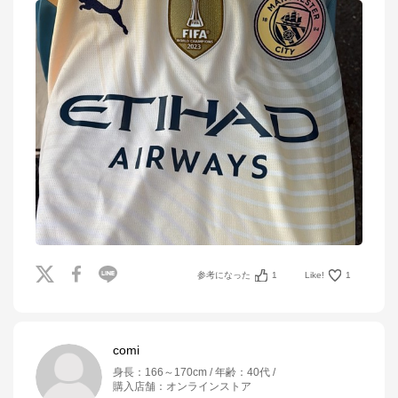
参考になった
1
Like!
1
comi
身長
：
166～170cm
年齢
：
40代
購入店舗
：
オンラインストア