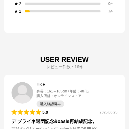
2
0
件
1
1
件
USER REVIEW
レビュー件数：
16
件
Hide
身長
：
161～165cm
年齢
：
40代
購入店舗
：
オンラインストア
購入確認済み
5.0
2025.06.25
デ ブライネ退団記念&oasis再結成記念。
商品のバリエーション:
インポートM/ROSEBAY