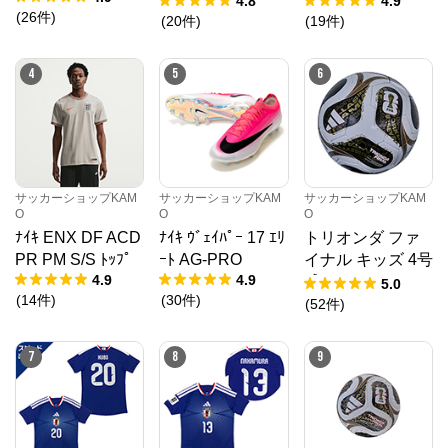
4.8
4.9
(
26
件
)
ォーム
(
20
件
)
(
19
件
)
4
5
6
サッカーショップKAM
サッカーショップKAM
サッカーショップKAM
O
O
O
ﾅｲｷ ENX DF ACD
ﾅｲｷ ｳﾞｪｲﾊﾟｰ 17 ｴﾘ
トリオンダ ファ
PR PM S/S ﾄｯﾌﾟ
ｰﾄ AG-PRO
イナル キッズ 4号
4.9
4.9
球
5.0
(
14
件
)
(
30
件
)
(
52
件
)
7
8
9