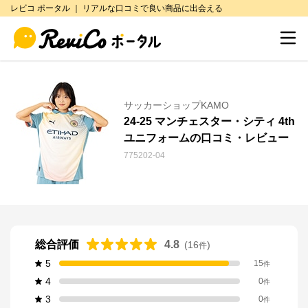
レビコ ポータル ｜ リアルな口コミで良い商品に出会える
サッカーショップKAMO
24-25 マンチェスター・シティ 4th
ユニフォームの口コミ・レビュー
775202-04
総合評価
4.8
(
16
)
件
5
15
件
4
0
件
3
0
件