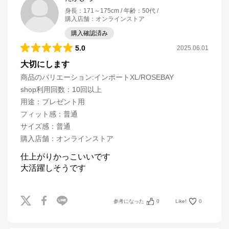
身長
：
171～175cm
年齢
：
50代
購入店舗
：
オンラインストア
購入確認済み
5.0
2025.06.01
大切にします
商品のバリエーション:
インポートXL/ROSEBAY
shop利用回数
：
10回以上
用途
：
プレゼント用
フィット感
：
普通
サイズ感
：
普通
購入店舗
：
オンラインストア
仕上がりかっこいいです

大活躍しそうです
参考になった
0
Like!
0