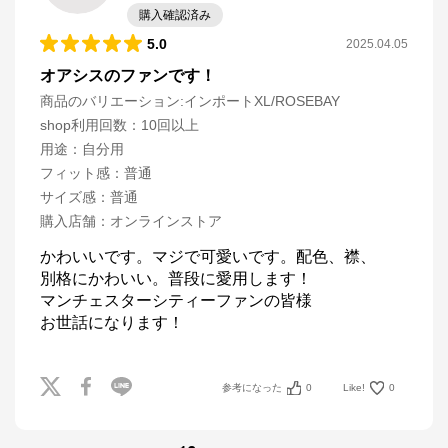
購入確認済み
5.0
2025.04.05
オアシスのファンです！
商品のバリエーション:
インポートXL/ROSEBAY
shop利用回数
：
10回以上
用途
：
自分用
フィット感
：
普通
サイズ感
：
普通
購入店舗
：
オンラインストア
かわいいです。マジで可愛いです。配色、襟、

別格にかわいい。普段に愛用します！

マンチェスターシティーファンの皆様

お世話になります！
参考になった
0
Like!
0