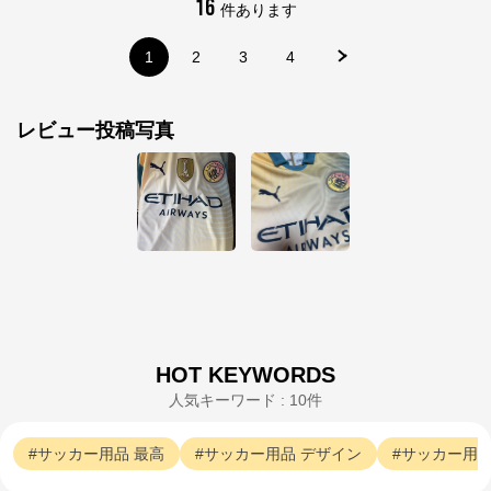
16
件あります
1
2
3
4
サッカーショップKAMO
公式ECサイト
レビュー投稿写真
※外部サイトが開きます
サッカーショップKAMO
からのコメント
サッカーショップKAMOの公式通販サイト「サッカー
ショップKAMOオンラインストア」。 老舗サッカー用
品専門店ならではの豊富な品揃え！
HOT KEYWORDS
人気キーワード : 10件
サッカー用品
最高
サッカー用品
デザイン
サッカー用