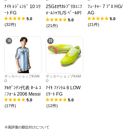
ﾅｲｷ ﾚｼﾞｪﾝﾄﾞ 10 ｴﾘ
25Gｵｵｻｶﾚﾌﾟﾘｶﾕﾆﾌ
ﾌｭｰﾁｬｰ 7 ﾌﾟﾛ HG/
ｰﾄ FG
ｫｰﾑｼｬﾂL/S ﾍﾟｰﾙﾎﾜ
AG
5.0
5.0
ｲﾄ
5.0
(
32
件
)
(
21
件
)
(
21
件
)
19
20
サッカーショップKAM
サッカーショップKAM
O
O
ｱﾙｾﾞﾝﾁﾝ代表 ﾎｰﾑ ﾕ
ﾅｲｷ ﾌｧﾝﾄﾑ 6 LOW
ﾆﾌｫｰﾑ 2006 Messi
ｴﾘｰﾄ FG
5.0
5.0
(
17
件
)
(
12
件
)
※高評価の順位付けについて