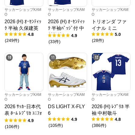
サッカーショップKAM
サッカーショップKAM
サッカーショップKAM
O
O
O
2026 (H) ｵｰｾﾝﾃｨｯ
2026 (H) ｵｰｾﾝﾃｨｯ
トリオンダ ファ
ｸ 半袖 久保建英
ｸ 半袖ﾊﾞｯｼﾞ付 中
イナル ミニ
4.8
5.0
村敬斗
4.9
(
249
件
)
(
28
件
)
(
33
件
)
10
11
12
サッカーショップKAM
サッカーショップKAM
サッカーショップKAM
O
O
O
2026 ｻｯｶｰ日本代
DS LIGHT X-FLY
2026 (H) ﾚﾌﾟﾘｶ 半
表 ﾎｰﾑ ﾚﾌﾟﾘｶ ﾕﾆﾌｫ
6
袖 中村敬斗
4.9
4.8
ｰﾑ KIDS
4.9
(
105
件
)
(
386
件
)
(
106
件
)