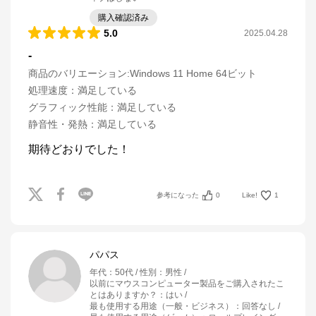
購入確認済み
5.0
2025.04.28
-
商品のバリエーション:
Windows 11 Home 64ビット
処理速度
：
満足している
グラフィック性能
：
満足している
静音性・発熱
：
満足している
期待どおりでした！
参考になった
0
Like!
1
パパス
年代
：
50代
性別
：
男性
以前にマウスコンピューター製品をご購入されたこ
とはありますか？
：
はい
最も使用する用途（一般・ビジネス）
：
回答なし