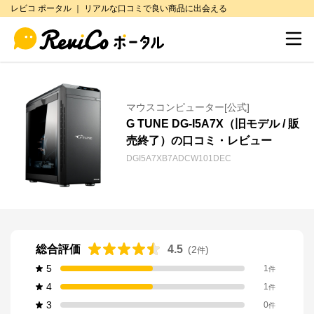
レビコ ポータル ｜ リアルな口コミで良い商品に出会える
マウスコンピューター[公式]
G TUNE DG-I5A7X（旧モデル / 販
売終了）の口コミ・レビュー
DGI5A7XB7ADCW101DEC
総合評価
4.5
(
2
)
件
5
1
件
4
1
件
3
0
件