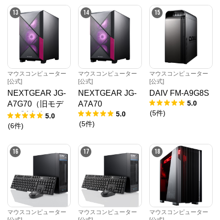
13
14
15
マウスコンピューター
マウスコンピューター
マウスコンピューター
[公式]
[公式]
[公式]
NEXTGEAR JG-
NEXTGEAR JG-
DAIV FM-A9G8S
5.0
A7G70（旧モデ
A7A70
(
5
件
)
5.0
ル / 販売終了）
5.0
(
5
件
)
(
6
件
)
16
17
18
マウスコンピューター
マウスコンピューター
マウスコンピューター
[公式]
[公式]
[公式]