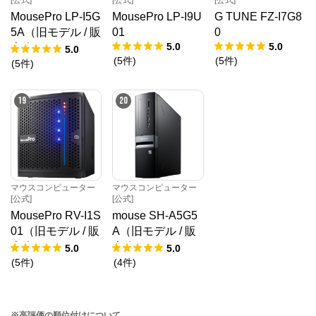
MousePro LP-I5G
MousePro LP-I9U
G TUNE FZ-I7G8
5A（旧モデル / 販
01
0
5.0
5.0
売終了）
5.0
(
5
件
)
(
5
件
)
(
5
件
)
19
20
マウスコンピューター
マウスコンピューター
[公式]
[公式]
MousePro RV-I1S
mouse SH-A5G5
01（旧モデル / 販
A（旧モデル / 販
売終了）
売終了）
5.0
5.0
(
5
件
)
(
4
件
)
※高評価の順位付けについて