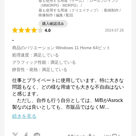
最も使用する用途（ゲーム）
：
ロールプレイング
（MMORPG・MORPG）
最も使用する用途（クリエイティブ）
：
動画制作 /
映像制作 / 編集 / 配信
購入確認済み
4.0
2024.07.26
-
商品のバリエーション:
Windows 11 Home 64ビット
処理速度
：
満足している
グラフィック性能
：
満足している
静音性・発熱
：
満足している
仕事とプライベートに使用しています。特に大きな
問題もなく、どの様な用途でも大きな不自由はない
と感じます。

　ただし、自作も行う自分としては、M/BがAsrock
製なのは良いとしても、市販品ではなくM/
…
続きを見る
参考になった
2
Like!
0