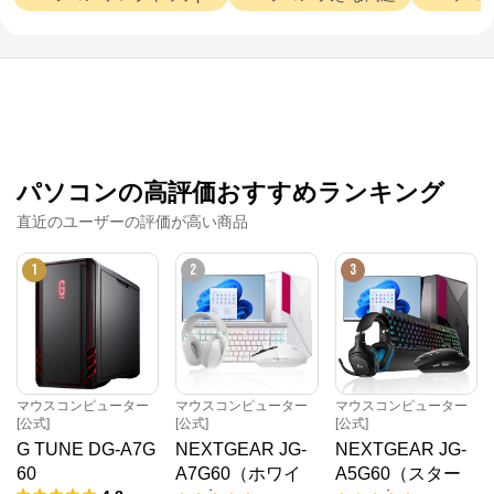
パソコンの高評価おすすめランキング
直近のユーザーの評価が高い商品
1
2
3
マウスコンピューター[公式]
公式ECサイト
※外部サイトが開きます
マウスコンピューター
マウスコンピューター
マウスコンピューター
[公式]
[公式]
[公式]
マウスコンピューター[公式]
からのコメント
G TUNE DG-A7G
NEXTGEAR JG-
NEXTGEAR JG-
マウスコンピューターは、お客様のご利用目的・ご予
60
A7G60（ホワイ
A5G60（スター
算に沿って、自由にカスタマイズしたBTO（Build To 