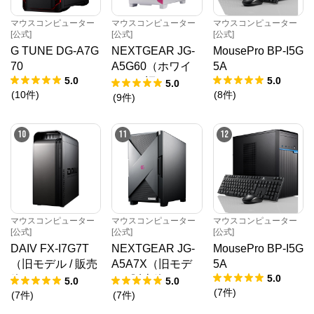
マウスコンピューター
マウスコンピューター
マウスコンピューター
[公式]
[公式]
[公式]
G TUNE DG-A7G
NEXTGEAR JG-
MousePro BP-I5G
70
A5G60（ホワイ
5A
5.0
5.0
ト）（旧モデル /
5.0
(
10
件
)
(
8
件
)
販売終了）
(
9
件
)
10
11
12
マウスコンピューター
マウスコンピューター
マウスコンピューター
[公式]
[公式]
[公式]
DAIV FX-I7G7T
NEXTGEAR JG-
MousePro BP-I5G
（旧モデル / 販売
A5A7X（旧モデ
5A
5.0
終了）
ル / 販売終了）
5.0
5.0
(
7
件
)
(
7
件
)
(
7
件
)