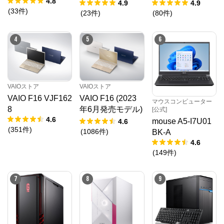
4.8
ト5点セット）
ター5点セット）
4.9
4.9
Order）パソコンをご提供する、国内生産のパソコン
(
33
件
)
メーカーです。

(
23
件
)
(
80
件
)
当社パソコンには「3年間無償保証（一部製品を除
く）」「24時間×365日電話サポート」が標準で付帯、
休日や深夜でも専門国内スタッフが皆様をサポートい
4
5
6
たします。
VAIOストア
VAIOストア
VAIO F16 VJF162
VAIO F16 (2023
マウスコンピューター
8
年6月発売モデル)
[公式]
4.6
VJF1618
mouse A5-I7U01
4.6
(
351
件
)
(
1086
件
)
BK-A
4.6
(
149
件
)
7
8
9