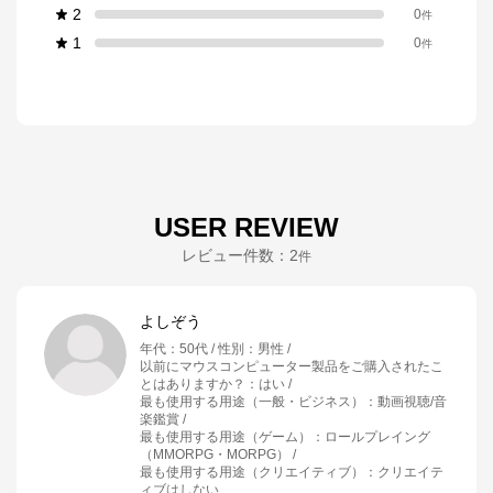
2
0
件
1
0
件
USER REVIEW
レビュー件数：
2
件
よしぞう
年代
：
50代
性別
：
男性
以前にマウスコンピューター製品をご購入されたこ
とはありますか？
：
はい
最も使用する用途（一般・ビジネス）
：
動画視聴/音
楽鑑賞
最も使用する用途（ゲーム）
：
ロールプレイング
（MMORPG・MORPG）
最も使用する用途（クリエイティブ）
：
クリエイテ
ィブはしない