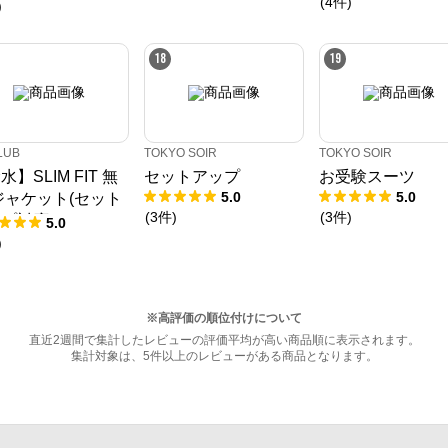
(
4
件
)
セットアップ対応)
)
18
19
LUB
TOKYO SOIR
TOKYO SOIR
水】SLIM FIT 無
セットアップ
お受験スーツ
5.0
5.0
ジャケット(セット
(
3
件
)
(
3
件
)
プ対応)
5.0
)
※高評価の順位付けについて
直近2週間で集計したレビューの評価平均が高い商品順に表示されます。
集計対象は、5件以上のレビューがある商品となります。