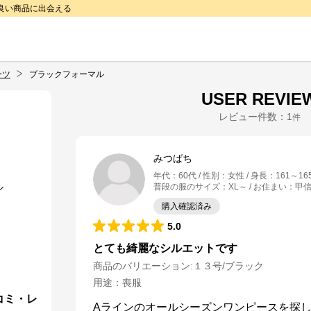
で良い商品に出会える
ーツ
ブラックフォーマル
USER REVIE
レビュー件数：
1
件
みつばち
年代
：
60代
性別
：
女性
身長
：
161～16
普段の服のサイズ
：
XL～
お住まい
：
甲
購入確認済み
5.0
とても綺麗なシルエットです
商品のバリエーション:
１３号/ブラック
用途
：
喪服
コミ・レ
Aラインのオールシーズンワンピースを探