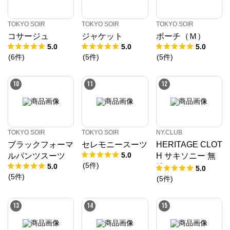
※外部サイトが開きます
TOKYO SOIR
TOKYO SOIR
TOKYO SOIR
コサージュ
ジャケット
ポーチ（Ｍ）
TOKYO SOIR
からのコメント
5.0
5.0
5.0
レディースフォーマルウェアの東京ソワール公式通販
(
6
件
)
(
5
件
)
(
5
件
)
サイト。

ブラックフォーマル（喪服）や結婚式のパーティドレ
ス、卒入学式のセレモニースーツなど

10
11
12
豊富なフォーマルウェアとアクセサリーを販売中。
TOKYO SOIR
TOKYO SOIR
NY.CLUB
ブラックフォーマ
セレモニースーツ
HERITAGE CLOT
5.0
ルパンツスーツ
H サキソニー 無
(
5
件
)
5.0
地 ソフトテーパ
5.0
(
5
件
)
ードスラックス
(
5
件
)
(セットアップ対
応)
13
14
15