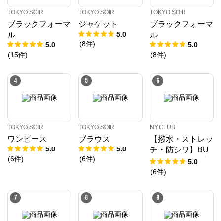
TOKYO SOIR
TOKYO SOIR
TOKYO SOIR
ブラックフォーマ
ジャケット
ブラックフォーマ
5.0
ル
ル
(
8
件
)
5.0
5.0
(
15
件
)
(
8
件
)
4
5
6
TOKYO SOIR
TOKYO SOIR
NY.CLUB
ワンピース
ブラウス
【撥水・ストレッ
5.0
5.0
チ・防シワ】BU
(
6
件
)
(
6
件
)
NGY CLOTH グ
5.0
レンチェック ジ
(
6
件
)
ャケット(セット
TOKYO SOIR
アップ対応)
7
8
9
公式ECサイト