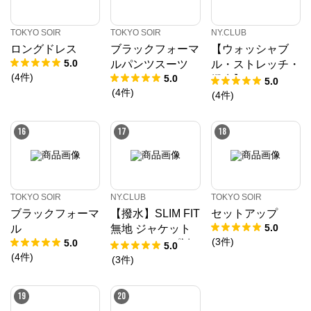
TOKYO SOIR
TOKYO SOIR
NY.CLUB
ロングドレス
ブラックフォーマ
【ウォッシャブ
5.0
ルパンツスーツ
ル・ストレッチ・
(
4
件
)
5.0
撥水】MOVING C
5.0
(
4
件
)
OMFORT エスパ
(
4
件
)
ンディージャージ
ー ウエストアジ
16
17
18
ャスト パンツ(セ
ットアップ対応)
TOKYO SOIR
NY.CLUB
TOKYO SOIR
ブラックフォーマ
【撥水】SLIM FIT
セットアップ
5.0
ル
無地 ジャケット
(
3
件
)
5.0
(セットアップ対
5.0
(
4
件
)
応)
(
3
件
)
19
20