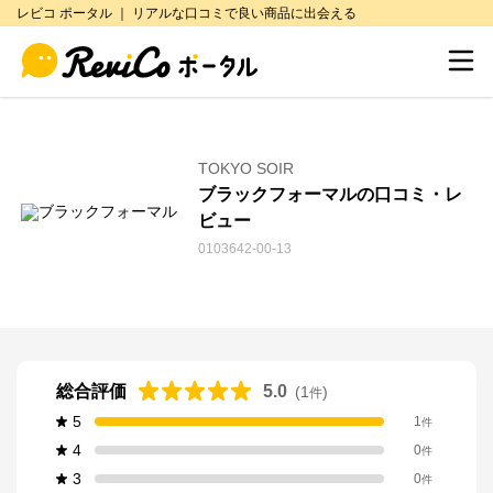
レビコ ポータル ｜ リアルな口コミで良い商品に出会える
TOKYO SOIR
ブラックフォーマルの口コミ・レ
ビュー
0103642-00-13
総合評価
5.0
(
1
)
件
5
1
件
4
0
件
3
0
件