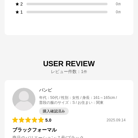
2
0
件
1
0
件
USER REVIEW
レビュー件数：
1
件
バンビ
年代
：
50代
性別
：
女性
身長
：
161～165cm
普段の服のサイズ
：
S
お住まい
：
関東
購入確認済み
5.0
2025.09.14
ブラックフォーマル
商品のバリエーション:
７号/ブラック