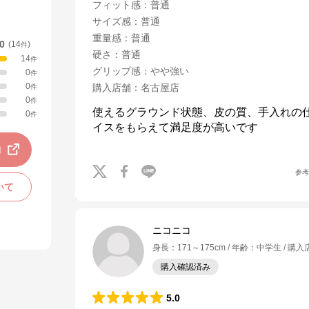
フィット感
：
普通
サイズ感
：
普通
重量感
：
普通
.0
(
14
)
件
硬さ
：
普通
14
件
グリップ感
：
やや強い
0
件
0
購入店舗
：
名古屋店
件
0
件
使えるグラウンド状態、皮の質、手入れの
0
件
イスをもらえて満足度が高いです
動
参
いて
ニコニコ
身長
：
171～175cm
年齢
：
中学生
購入
購入確認済み
5.0