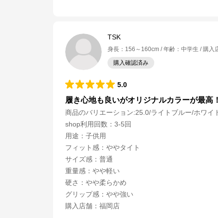
公式ECサイト
※外部サイトが開きます
TSK
身長
：
156～160cm
年齢
：
中学生
購入
サッカーショップKAMO
からのコメント
購入確認済み
サッカーショップKAMOの公式通販サイト「サッカーショップKAMOオンライ
ンストア」。 老舗サッカー用品専門店ならではの豊富な品揃え！
5.0
履き心地も良いがオリジナルカラーが最高
商品のバリエーション:
25.0/ライトブルー/ホワイ
shop利用回数
：
3-5回
用途
：
子供用
フィット感
：
ややタイト
サイズ感
：
普通
重量感
：
やや軽い
硬さ
：
やや柔らかめ
グリップ感
：
やや強い
購入店舗
：
福岡店