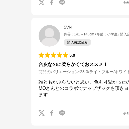
参
SVN
身長
：
141～145cm
年齢
：
小学生
購入
購入確認済み
5.0
合皮なのに柔らかくておススメ！
商品のバリエーション:
23.0/ライトブルー/ホワイ
誰ともかぶらないと思い、色も可愛かったの
MOさんとのコラボでナップザックも頂きヨ
ます
参