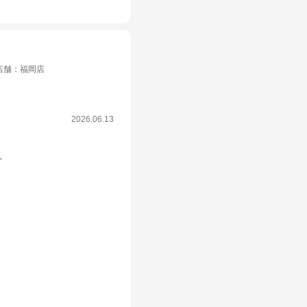
店舗
：
福岡店
2026.06.13
！
ト