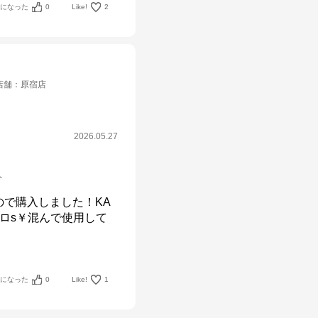
考になった
0
Like!
2
店舗
：
原宿店
2026.05.27
ト
で購入しました！KA
ロs￥混んで使用して
考になった
0
Like!
1