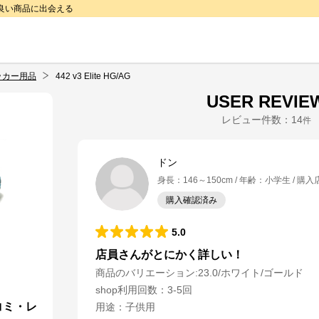
で良い商品に出会える
ッカー用品
442 v3 Elite HG/AG
USER REVIE
レビュー件数：
14
件
ドン
身長
：
146～150cm
年齢
：
小学生
購入
購入確認済み
5.0
店員さんがとにかく詳しい！
商品のバリエーション:
23.0/ホワイト/ゴールド
shop利用回数
：
3-5回
の口コミ・レ
用途
：
子供用