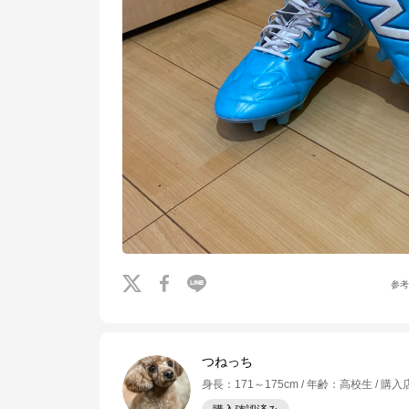
参
つねっち
身長
：
171～175cm
年齢
：
高校生
購入