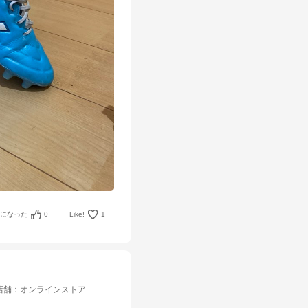
考になった
0
Like!
1
店舗
：
オンラインストア