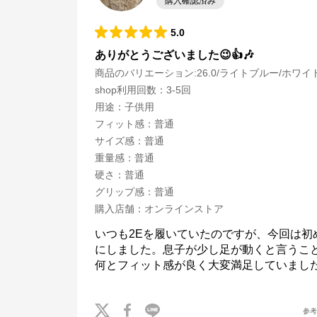
購入確認済み
5.0
ありがとうございました😉👍️🎶
商品のバリエーション:
26.0/ライトブルー/ホワイ
shop利用回数
：
3-5回
用途
：
子供用
フィット感
：
普通
サイズ感
：
普通
重量感
：
普通
硬さ
：
普通
グリップ感
：
普通
購入店舗
：
オンラインストア
いつも2Eを履いていたのですが、今回は初め
にしました。息子が少し足が動くと言うこ
サッカーショップKAMO
参