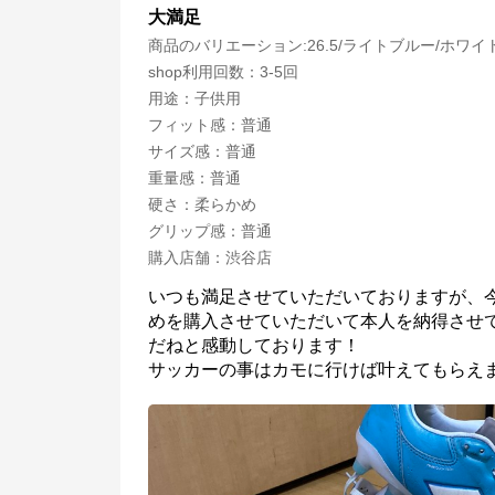
大満足
商品のバリエーション:
26.5/ライトブルー/ホワイ
shop利用回数
：
3-5回
用途
：
子供用
フィット感
：
普通
サイズ感
：
普通
重量感
：
普通
硬さ
：
柔らかめ
グリップ感
：
普通
購入店舗
：
渋谷店
いつも満足させていただいておりますが、
めを購入させていただいて本人を納得させ
だねと感動しております！

サッカーの事はカモに行けば叶えてもらえ