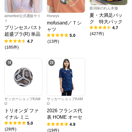
新潟味のれん本舗
夏・大満足パッ
aimerfeel公式通販サイ
Honeys
ト
ク 特大パック
mofusand／Ｔシ
プリンセスバスト
4.7
ャツ
(
427
件
)
超盛ブラ(R) 単品
5.0
ブラジャー
4.7
(
13
件
)
(
185
件
)
19
20
サッカーショップKAM
サッカーショップKAM
O
O
トリオンダ ファ
2026 フランス代
イナル ミニ
表 HOME オーセ
5.0
ンティックユニフ
4.9
(
28
件
)
ォーム
(
19
件
)