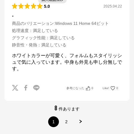
5.0
2025.04.22
-
商品のバリエーション:
Windows 11 Home 64ビット
処理速度
：
満足している
グラフィック性能
：
満足している
静音性・発熱
：
満足している
ホワイトカラーが可愛く、フォルムもスタイリッシ
ュで気に入っています。中身も外見も申し分無しで
す。
マウスコンピューター[公式]
参考になった
0
Like!
0
公式ECサイト
8
件あります
※外部サイトが開きます
1
2
マウスコンピューター[公式]
からのコメント