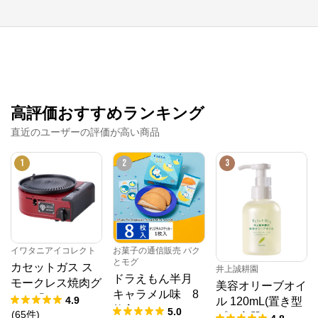
マウスコンピューターは、お客様のご利用目的・ご予
算に沿って、自由にカスタマイズしたBTO（Build To 
Order）パソコンをご提供する、国内生産のパソコン
メーカーです。

当社パソコンには「3年間無償保証（一部製品を除
く）」「24時間×365日電話サポート」が標準で付帯、
休日や深夜でも専門国内スタッフが皆様をサポートい
たします。
高評価おすすめランキング
直近のユーザーの評価が高い商品
1
2
3
イワタニアイコレクト
お菓子の通信販売 パク
とモグ
カセットガス ス
井上誠耕園
ドラえもん半月
モークレス焼肉グ
美容オリーブオイ
キャラメル味 8
リル「やきまる」
4.9
ル 120mL(置き型
枚入
5.0
シャア専用ザクII
(
65
件
)
プラ容器)