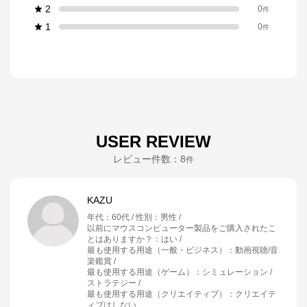
2
0
件
1
0
件
USER REVIEW
レビュー件数：
8
件
KAZU
年代
：
60代
性別
：
男性
以前にマウスコンピューター製品をご購入されたこ
とはありますか？
：
はい
最も使用する用途（一般・ビジネス）
：
動画視聴/音
楽鑑賞
最も使用する用途（ゲーム）
：
シミュレーション /
ストラテジー
最も使用する用途（クリエイティブ）
：
クリエイテ
ィブはしない