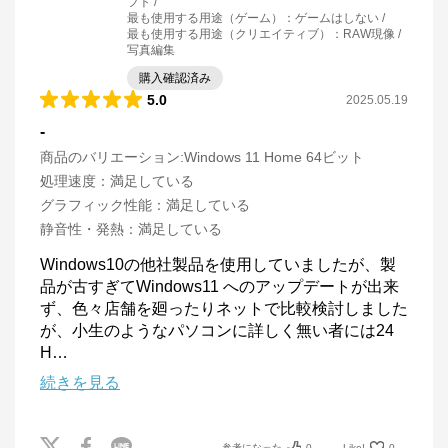
フト
最も使用する用途（ゲーム）
：
ゲームはしない
最も使用する用途（クリエイティブ）
：
RAW現像 /
写真編集
購入確認済み
5.0
2025.05.19
-
商品のバリエーション:
Windows 11 Home 64ビット
処理速度
：
満足している
グラフィック性能
：
満足している
静音性・発熱
：
満足している
Windows10の他社製品を使用していましたが、製
品が古すぎてWindows11 へのアップデートが出来
ず、色々店舗を廻ったりネットで比較検討しました
が、小生のようなパソコンに詳しく無い者には24
H
…
続きを見る
参考になった
0
Like!
0