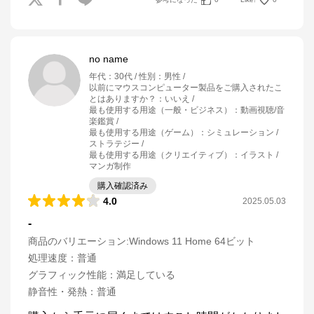
no name
年代
：
30代
性別
：
男性
以前にマウスコンピューター製品をご購入されたこ
とはありますか？
：
いいえ
最も使用する用途（一般・ビジネス）
：
動画視聴/音
楽鑑賞
最も使用する用途（ゲーム）
：
シミュレーション /
ストラテジー
最も使用する用途（クリエイティブ）
：
イラスト /
マンガ制作
購入確認済み
4.0
2025.05.03
-
商品のバリエーション:
Windows 11 Home 64ビット
処理速度
：
普通
グラフィック性能
：
満足している
静音性・発熱
：
普通