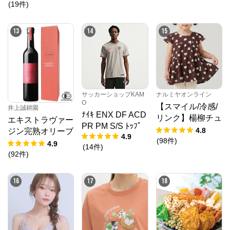
(
19
件
)
13
14
15
サッカーショップKAM
ナルミヤオンライン
O
【スマイル/冷感/
井上誠耕園
ﾅｲｷ ENX DF ACD
リンク】楊柳チュ
エキストラヴァー
PR PM S/S ﾄｯﾌﾟ
ニック
4.8
ジン完熟オリーブ
4.9
(
98
件
)
オイル 450g
4.9
(
14
件
)
(
92
件
)
16
17
18