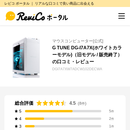
レビコ ポータル ｜ リアルな口コミで良い商品に出会える
マウスコンピューター[公式]
G TUNE DG-I7A7X(ホワイトカラ
ーモデル)（旧モデル / 販売終了）
の口コミ・レビュー
DGI7A7XW7ADCW102DECWA
総合評価
4.5
(
8
)
件
5
5
件
4
2
件
3
1
件