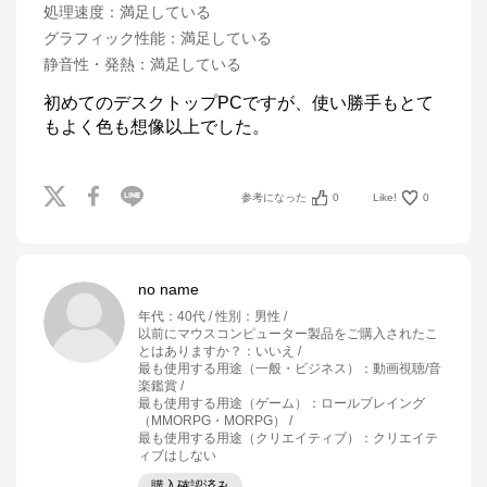
処理速度
：
満足している
グラフィック性能
：
満足している
静音性・発熱
：
満足している
初めてのデスクトップPCですが、使い勝手もとて
参考になった
0
Like!
0
no name
年代
：
40代
性別
：
男性
以前にマウスコンピューター製品をご購入されたこ
とはありますか？
：
いいえ
最も使用する用途（一般・ビジネス）
：
動画視聴/音
楽鑑賞
最も使用する用途（ゲーム）
：
ロールプレイング
（MMORPG・MORPG）
最も使用する用途（クリエイティブ）
：
クリエイテ
ィブはしない
購入確認済み