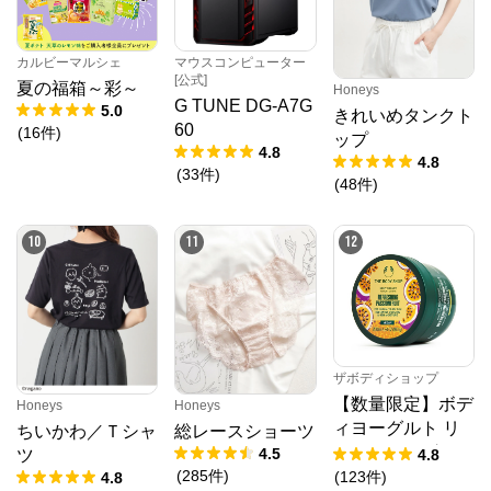
カルビーマルシェ
マウスコンピューター
[公式]
夏の福箱～彩～
Honeys
G TUNE DG-A7G
5.0
きれいめタンクト
60
(
16
件
)
ップ
4.8
4.8
(
33
件
)
(
48
件
)
10
11
12
ザボディショップ
【数量限定】ボデ
Honeys
Honeys
ィヨーグルト リ
ちいかわ／Ｔシャ
総レースショーツ
フレッシング PF
4.5
4.8
ツ
(
285
件
)
(
123
件
)
4.8