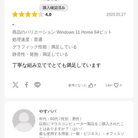
購入確認済み
4.0
2025.05.27
-
商品のバリエーション:
Windows 11 Home 64ビット
処理速度
：
普通
グラフィック性能
：
満足している
静音性・発熱
：
満足している
参考になった
0
Like!
0
やすパパ
年代
：
60代
性別
：
男性
以前にマウスコンピューター製品をご購入されたこ
とはありますか？
：
はい
最も使用する用途（一般・ビジネス）
：
オフィスソ