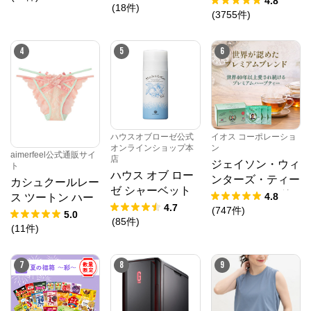
4.8
(
18
件
)
モデル
(
3755
件
)
4
5
6
ハウスオブローゼ公式
イオス コーポレーショ
オンラインショップ本
ン
aimerfeel公式通販サイ
店
ジェイソン・ウィ
ト
ハウス オブ ロー
ンターズ・ティー
カシュクールレー
ゼ シャーベット
(JWティー) １箱
4.8
ス ツートン ハー
ローション 95g
4.7
1.2g×30袋入り
(
747
件
)
フバックショーツ
5.0
(
85
件
)
(
11
件
)
7
8
9