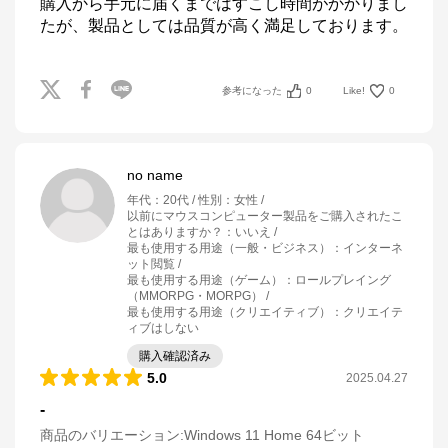
購入から手元に届くまではすこし時間がかかりまし
たが、製品としては品質が高く満足しております。
参考になった
0
Like!
0
no name
年代
：
20代
性別
：
女性
以前にマウスコンピューター製品をご購入されたこ
とはありますか？
：
いいえ
最も使用する用途（一般・ビジネス）
：
インターネ
ット閲覧
最も使用する用途（ゲーム）
：
ロールプレイング
（MMORPG・MORPG）
最も使用する用途（クリエイティブ）
：
クリエイテ
ィブはしない
購入確認済み
5.0
2025.04.27
-
商品のバリエーション:
Windows 11 Home 64ビット