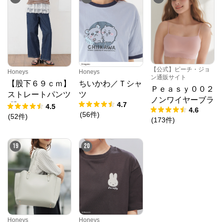
【公式】ピーチ・ジョ
Honeys
Honeys
ン通販サイト
【股下６９ｃｍ】
ちいかわ／Ｔシャ
Ｐｅａｓｙ００２
ストレートパンツ
ツ
ノンワイヤーブラ
4.7
(股下60/63/66/69/
4.5
4.6
(
56
件
)
72cm展開)
(
52
件
)
(
173
件
)
19
20
Honeys
Honeys