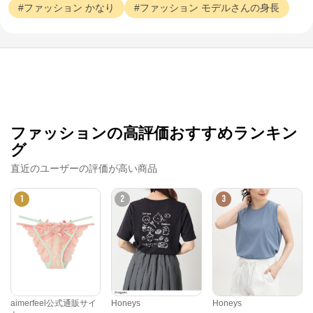
ファッション
かなり
ファッション
モデルさんの身長
ファッションの高評価おすすめランキン
グ
直近のユーザーの評価が高い商品
1
2
3
aimerfeel公式通販サイ
Honeys
Honeys