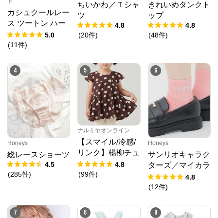
ト
ちいかわ／Ｔシャ
きれいめタンクト
カシュクールレー
ツ
ップ
ス ツートン ハー
4.8
4.8
フバックショーツ
5.0
(
20
件
)
(
48
件
)
(
11
件
)
4
5
6
ナルミヤオンライン
【スマイル/冷感/
Honeys
Honeys
リンク】楊柳チュ
総レースショーツ
サンリオキャラク
ニック
4.5
4.8
ターズ／マイカラ
(
285
件
)
(
99
件
)
ーソックス
4.8
(
12
件
)
7
8
9