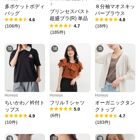
ト
多ポケットボディ
８分袖マオスキッ
プリンセスバスト
バッグ
パーブラウス
超盛ブラ(R) 単品
4.6
4.8
ブラジャー
(
106
件
)
4.7
(
18
件
)
(
185
件
)
13
14
15
Honeys
Honeys
Honeys
ちいかわ／衿付ト
フリルＴシャツ
オーガニックタン
5.0
ップス
クトップ
(
6
件
)
4.9
4.7
(
10
件
)
(
183
件
)
16
17
18