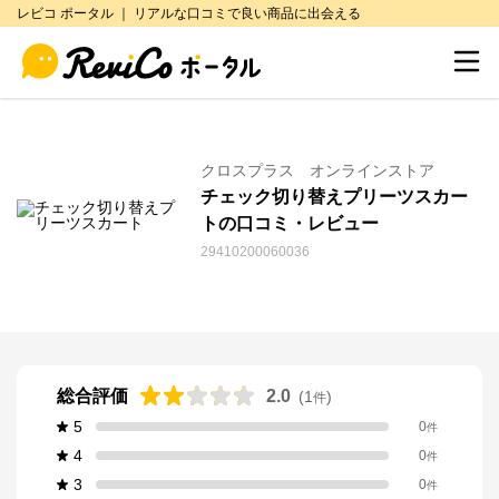
レビコ ポータル ｜ リアルな口コミで良い商品に出会える
クロスプラス オンラインストア
チェック切り替えプリーツスカー
トの口コミ・レビュー
29410200060036
総合評価
2.0
(
1
)
件
5
0
件
4
0
件
3
0
件