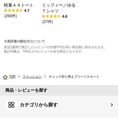
軽量Ａ４トート
ミッフィー／ゆる
4.7
Ｔシャツ
(
256
件
)
4.6
(
27
件
)
※高評価の順位付けについて
直近2週間で集計したレビューの評価平均が高い商品順に表示されます。
集計対象は、5件以上のレビューがある商品となります。
TOP
ファッション
チェック切り替えプリーツスカート
商品・レビューを探す
カテゴリから探す