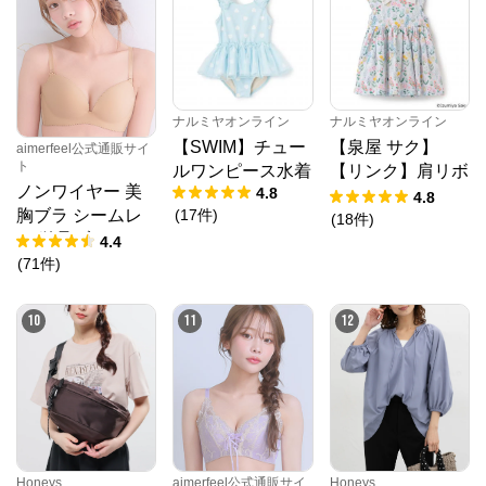
クロスプラス オンラインストア
ナルミヤオンライン
ナルミヤオンライン
【SWIM】チュー
【泉屋 サク】
公式ECサイト
aimerfeel公式通販サイ
ト
ルワンピース水着
【リンク】肩リボ
ノンワイヤー 美
4.8
ンフラワーキャッ
4.8
※外部サイトが開きます
(
17
件
)
胸ブラ シームレ
トワンピース
(
18
件
)
ス 単品ブラジャ
4.4
クロスプラス　オンラインストア
からのコメン
ー
(
71
件
)
ト
N.O.R.C (ノーク)、JUNKO SHIMADA (ジュンコシマ
10
11
12
ダ) 、ATSURO TAYAMA（アツロウ タヤマ）、

ALPHA CUBIC (アルファーキュービック)、DECOY 
(デコイ)、Petit Honfleur (プチオンフルール)、

DERMASHARE (ダーマシェア)など、20 代～ 40 代の
大人女子ブランドを中心に、多くの人気ブランドをラ
インナップ。

レディースファッションを中心に、ライフスタイルを
豊かにするオリジナルアイテムをご提案します。
Honeys
aimerfeel公式通販サイ
Honeys