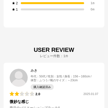
2
1
件
1
0
件
USER REVIEW
レビュー件数：
1
件
みき
年代
：
50代
性別
：
女性
身長
：
156～160cm
体型
：
ふつう
靴のサイズ
：
～23cm
購入確認済み
2.0
2025.01.07
微妙な感じ
商品のバリエーション:
ブラック/L