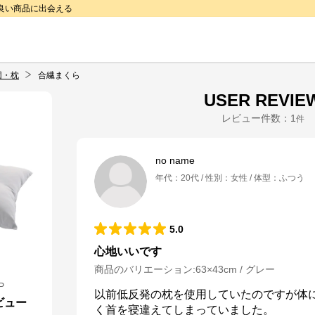
で良い商品に出会える
団・枕
合繊まくら
USER REVIE
レビュー件数：
1
件
no name
年代
：
20代
性別
：
女性
体型
：
ふつう
5.0
心地いいです
商品のバリエーション:
63×43cm / グレー
P
以前低反発の枕を使用していたのですが体
ビュー
く首を寝違えてしまっていました。
