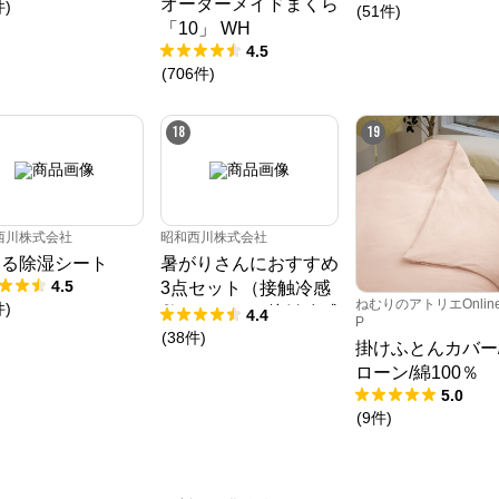
オーダーメイドまくら
件
)
(
51
件
)
「10」 WH
4.5
(
706
件
)
18
19
西川株式会社
昭和西川株式会社
える除湿シート
暑がりさんにおすすめ
4.5
3点セット（接触冷感
ねむりのアトリエOnlin
件
)
敷きパッド、接触冷感
4.4
P
ケット、接触冷感枕パ
(
38
件
)
掛けふとんカバー/
ッド）
ローン/綿100％
5.0
(
9
件
)