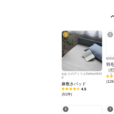
1
2
昭和
羽
（
ねむりのアトリエOnlineSHO
け
P
ウン
(
126
麻敷きパッド
4.5
(
51
件
)
6
7