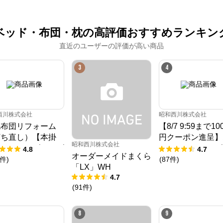
ベッド・布団・枕の高評価おすすめランキン
直近のユーザーの評価が高い商品
3
4
西川株式会社
昭和西川株式会社
毛布団リフォーム
【8/7 9:59まで10
打ち直し）【本掛
円クーポン進呈】
昭和西川株式会社
】ホワイトダックダ
ツ マットレス 30
4.8
4.7
オーダーメイドまくら
85%
アツマットレスX《
件
)
(
87
件
)
「LX」WH
日お試し対象》／
4.7
Atsu
(
91
件
)
8
9
ねむりのアトリエOnlineSHOP