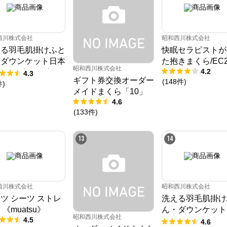
公式ECサイト
西川株式会社
昭和西川株式会社
※外部サイトが開きます
える羽毛肌掛けふと
快眠セラピストが
・ダウンケット日本
た抱きまくら/EC2
ねむりのアトリエOnlineSHOP
昭和西川株式会社
からのコメント
4.2
ドイツダックダウン
4.3
ギフト券交換オーダー
(
148
件
)
四季に適した快適なねむりで、

％ 370ダウンパワ
件
)
毎晩を特別な時間に

メイドまくら「10」
CMD羽毛］
4.6
ねむりのアトリエOnline SHOPは、京都の寝具総合メーカー「ロマンス小
(
133
件
)
杉」が運営するオンラインショップです。

「京都スリープサイエンスラボ」を社内に構え、科学的なエビデンスに基づ
き、お客様の体質や室内環境、季節に応じたねむりをご提案します。
13
14
西川株式会社
昭和西川株式会社
ツ シーツ ストレ
洗える羽毛肌掛け
 《muatsu》
ん・ダウンケット
昭和西川株式会社
4.5
ック50%
4.6