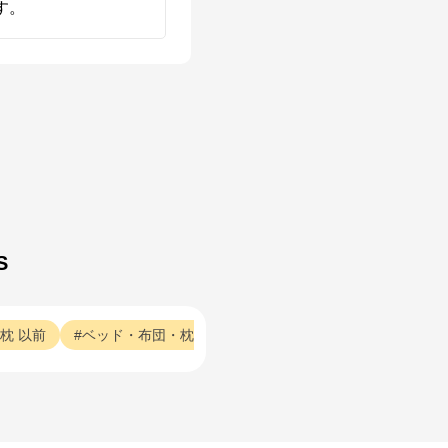
す。
S
枕
以前
ベッド・布団・枕
寝心地
ベッド・布団・枕
心地