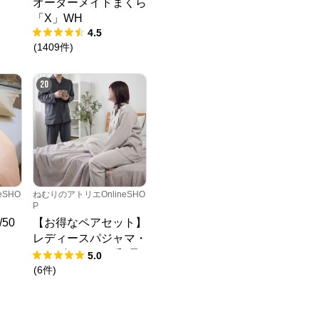
オーダーメイドまくら
「X」WH
4.5
(
1409
件
)
20
eSHO
ねむりのアトリエOnlineSHO
P
50
【お得なペアセット】
レディースパジャマ・
メンズパジャマ/和晒
5.0
し2重ガーゼ
(
6
件
)