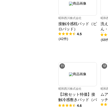
昭和西川株式会社
昭和
接触冷感枕パッド（ピ
洗
ロパッド）
ん
4.5
製
(
42
件
)
90
(
68
ー［
11
12
昭和西川株式会社
昭和
【2枚セット特価】接
ムア
触冷感敷きパッド（パ
ッチ
ッドシーツ）
4.6