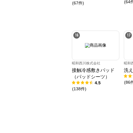
(
64
(
67
件
)
16
17
昭和西川株式会社
昭和
接触冷感敷きパッド
洗
（パッドシーツ）
(
86
4.5
(
138
件
)