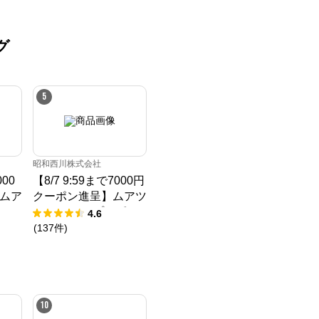
グ
5
昭和西川株式会社
000
【8/7 9:59まで7000円
ムア
クーポン進呈】ムアツ
年ム
マットレス プロ《90
4.6
90
日お試し対象》／Mu
(
137
件
)
Mu
Atsu
10