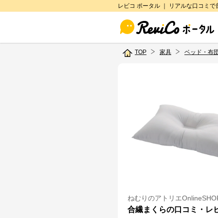
レビコ ポータル ｜ リアルな口コミ
TOP
家具
ベッド・布
ねむりのアトリエOnlineSHO
合繊まくらの口コミ・レ