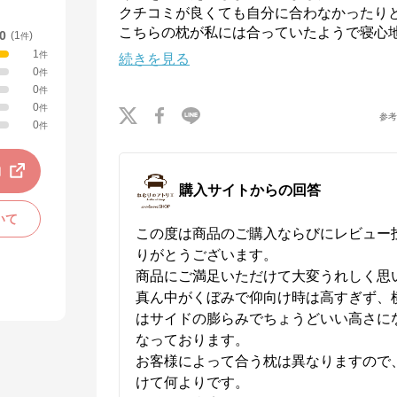
クチコミが良くても自分に合わなかったり
こちらの枕が私には合っていたようで寝心
.0
(
1
)
件
1
件
続きを見る
0
件
0
件
0
件
参
0
件
動
購入サイトからの回答
いて
この度は商品のご購入ならびにレビュー
りがとうございます。

商品にご満足いただけて大変うれしく思い
真ん中がくぼみで仰向け時は高すぎず、
はサイドの膨らみでちょうどいい高さに
なっております。

お客様によって合う枕は異なりますので
けて何よりです。
