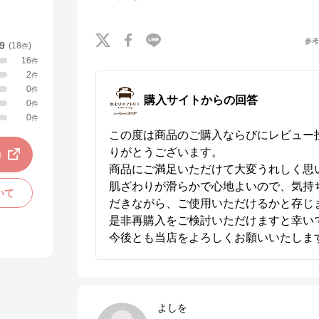
参
.9
(
18
)
件
16
件
2
件
0
件
購入サイトからの回答
0
件
0
件
この度は商品のご購入ならびにレビュー
りがとうございます。

動
商品にご満足いただけて大変うれしく思い
肌ざわりが滑らかで心地よいので、気持
いて
だきながら、ご使用いただけるかと存じま
是非再購入をご検討いただけますと幸いで
今後とも当店をよろしくお願いいたしま
よしを