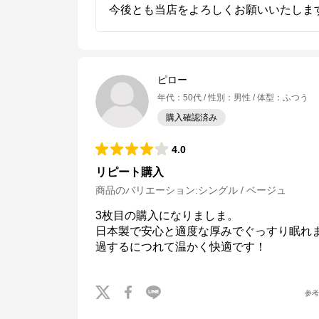
今後とも当店をよろしくお願いいたしま
※外部サイトが開きます
ねむりのアトリエOnlineSHOP
からのコメント
四季に適した快適なねむりで、

毎晩を特別な時間に

ピロー
年代
：
50代
性別
：
男性
体型
：
ふつう
ねむりのアトリエOnline SHOPは、京都の寝具総合メーカー「ロマンス小
杉」が運営するオンラインショップです。

購入確認済み
「京都スリープサイエンスラボ」を社内に構え、科学的なエビデンスに基づ
き、お客様の体質や室内環境、季節に応じたねむりをご提案します。
4.0
リピート購入
商品のバリエーション:
シングル / ベージュ
3枚目の購入になりましま。

日本製で安心と適度な厚みでぐっすり眠れ
過するにつれて温かく快適です！
参