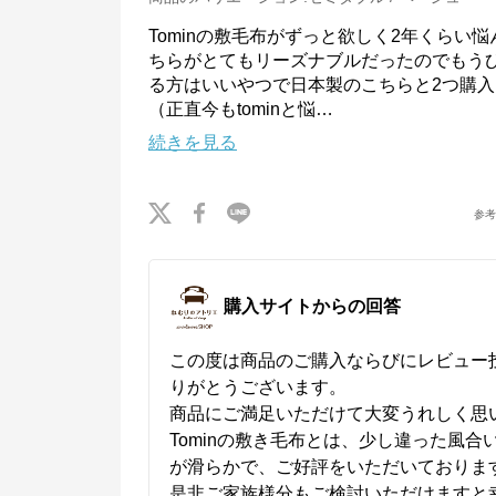
Tominの敷毛布がずっと欲しく2年くらい
ちらがとてもリーズナブルだったのでもう
る方はいいやつで日本製のこちらと2つ購入
（正直今もtominと悩
…
続きを見る
参
購入サイトからの回答
この度は商品のご購入ならびにレビュー
りがとうございます。

商品にご満足いただけて大変うれしく思い
Tominの敷き毛布とは、少し違った風合
が滑らかで、ご好評をいただいております
是非ご家族様分もご検討いただけますと幸