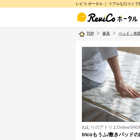
レビコ ポータル ｜ リアルな口コミ
TOP
家具
ベッド・布
ねむりのアトリエOnlineSHO
tricoもうふ/敷きパッド