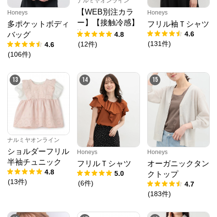
ナルミヤオンライン
【WEB別注カラ
Honeys
Honeys
ー】【接触冷感】
多ポケットボディ
フリル袖Ｔシャツ
海のいきものアッ
4.6
4.8
バッグ
プリケ半袖Tシャ
(
131
件
)
(
12
件
)
4.6
ツ
(
106
件
)
13
14
15
ナルミヤオンライン
ショルダーフリル
Honeys
Honeys
半袖チュニック
フリルＴシャツ
オーガニックタン
4.8
5.0
クトップ
(
13
件
)
(
6
件
)
4.7
(
183
件
)