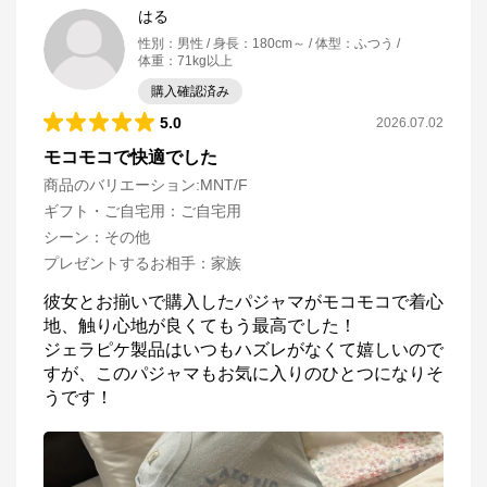
はる
性別
：
男性
身長
：
180cm～
体型
：
ふつう
体重
：
71kg以上
購入確認済み
5.0
2026.07.02
モコモコで快適でした
商品のバリエーション:
MNT/F
ギフト・ご自宅用
：
ご自宅用
シーン
：
その他
プレゼントするお相手
：
家族
彼女とお揃いで購入したパジャマがモコモコで着心
地、触り心地が良くてもう最高でした！

ジェラピケ製品はいつもハズレがなくて嬉しいので
すが、このパジャマもお気に入りのひとつになりそ
うです！