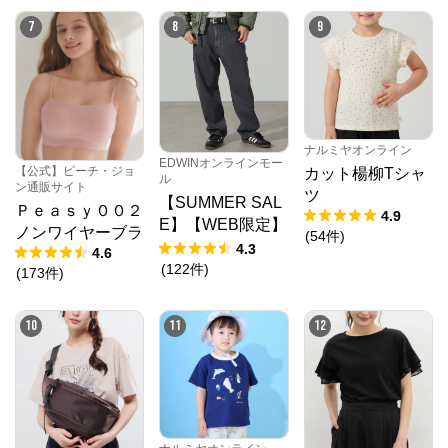
7
8
9
ナルミヤオンライン
EDWINオンラインモー
【公式】ピーチ・ジョ
カット楊柳Tシャ
ル
ン通販サイト
ツ
【SUMMER SAL
Ｐｅａｓｙ００２
4.9
E】【WEB限定】
ノンワイヤーブラ
(
54
件
)
STEPMARK ルー
4.3
4.6
ズペインターパン
(
122
件
)
(
173
件
)
ツ
10
11
12