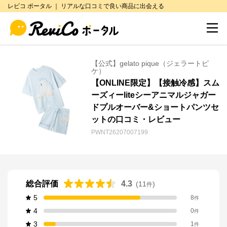
レビコ ポータル ｜ リアルな口コミで良い商品に出会える
【公式】gelato pique（ジェラートピ
ケ）
【ONLINE限定】【接触冷感】スム
ーズィーliteシーアニマルジャガー
ドプルオーバー&ショートパンツセ
ットの口コミ・レビュー
PWNT26207007199
総合評価
4.3
(
11
)
件
5
8
件
4
0
件
3
1
件