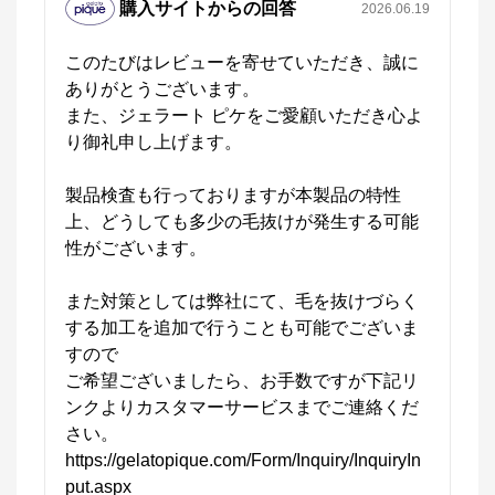
購入サイトからの回答
2026.06.19
このたびはレビューを寄せていただき、誠に
ありがとうございます。

また、ジェラート ピケをご愛顧いただき心よ
り御礼申し上げます。

製品検査も行っておりますが本製品の特性
上、どうしても多少の毛抜けが発生する可能
【公式】gelato pique（ジェラートピケ）
性がございます。

公式ECサイト
また対策としては弊社にて、毛を抜けづらく
する加工を追加で行うことも可能でございま
※外部サイトが開きます
すので

ご希望ございましたら、お手数ですが下記リ
ンクよりカスタマーサービスまでご連絡くだ
さい。

https://gelatopique.com/Form/Inquiry/InquiryIn
put.aspx