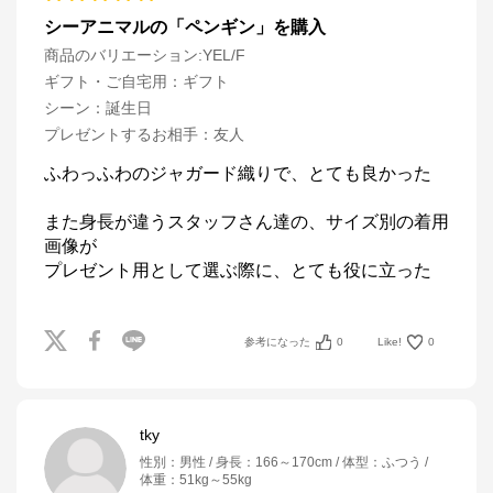
シーアニマルの「ペンギン」を購入
商品のバリエーション:
YEL/F
ギフト・ご自宅用
：
ギフト
シーン
：
誕生日
プレゼントするお相手
：
友人
ふわっふわのジャガード織りで、とても良かった

また身長が違うスタッフさん達の、サイズ別の着用
画像が

プレゼント用として選ぶ際に、とても役に立った
参考になった
0
Like!
0
tky
性別
：
男性
身長
：
166～170cm
体型
：
ふつう
体重
：
51kg～55kg