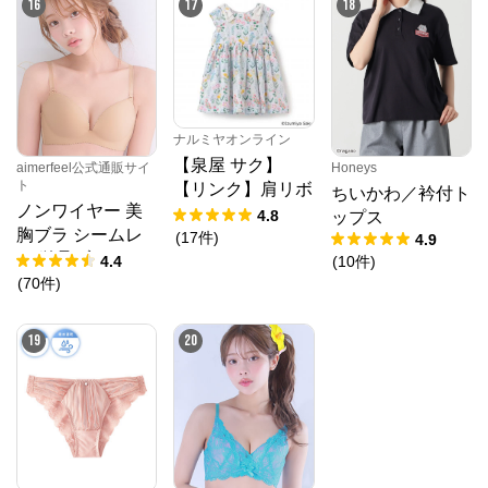
16
17
18
ナルミヤオンライン
【泉屋 サク】
aimerfeel公式通販サイ
Honeys
ト
【リンク】肩リボ
ちいかわ／衿付ト
ノンワイヤー 美
ンフラワーキャッ
4.8
ップス
胸ブラ シームレ
トワンピース
(
17
件
)
4.9
ス 単品ブラジャ
4.4
(
10
件
)
ー
(
70
件
)
19
20