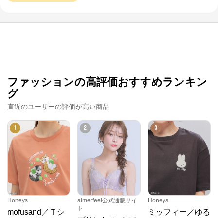
ファッションの高評価おすすめランキン
グ
直近のユーザーの評価が高い商品
1
2
3
Honeys
aimerfeel公式通販サイ
Honeys
ト
mofusand／Ｔシ
ミッフィー／ゆる