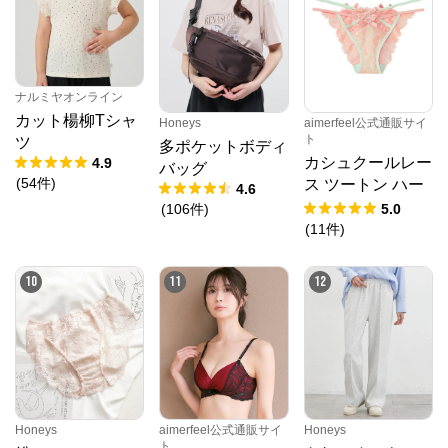
クロスプラス オンラインストア
ナルミヤオンライン
カット楊柳Tシャ
Honeys
aimerfeel公式通販サイ
公式ECサイト
ト
ツ
多ポケットボディ
カシュクールレー
4.9
バッグ
※外部サイトが開きます
(
54
件
)
ス ツートン ハー
4.6
フバックショーツ
(
106
件
)
5.0
クロスプラス　オンラインストア
からのコメン
(
11
件
)
ト
N.O.R.C (ノーク)、JUNKO SHIMADA (ジュンコシマ
10
11
12
ダ) 、ATSURO TAYAMA（アツロウ タヤマ）、

ALPHA CUBIC (アルファーキュービック)、DECOY 
(デコイ)、Petit Honfleur (プチオンフルール)、

DERMASHARE (ダーマシェア)など、20 代～ 40 代の
大人女子ブランドを中心に、多くの人気ブランドをラ
インナップ。

レディースファッションを中心に、ライフスタイルを
豊かにするオリジナルアイテムをご提案します。
Honeys
aimerfeel公式通販サイ
Honeys
ト