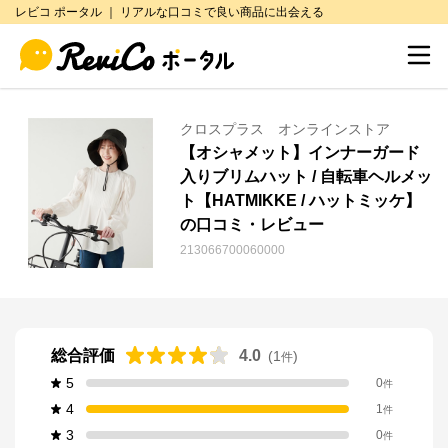
レビコ ポータル ｜ リアルな口コミで良い商品に出会える
クロスプラス オンラインストア
【オシャメット】インナーガード
入りブリムハット / 自転車ヘルメッ
ト【HATMIKKE / ハットミッケ】
の口コミ・レビュー
213066700060000
総合評価
4.0
(
1
)
件
5
0
件
4
1
件
3
0
件