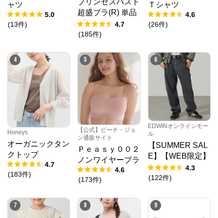
プリンセスバスト
ャツ
Ｔシャツ
超盛ブラ(R) 単品
5.0
4.6
ブラジャー
(
13
件
)
4.7
(
26
件
)
(
185
件
)
4
5
6
EDWINオンラインモー
【公式】ピーチ・ジョ
Honeys
ル
ン通販サイト
オーガニックタン
【SUMMER SAL
Ｐｅａｓｙ００２
クトップ
E】【WEB限定】
ノンワイヤーブラ
4.7
STEPMARK ルー
4.3
4.6
(
183
件
)
ズペインターパン
(
122
件
)
(
173
件
)
ツ
7
8
9