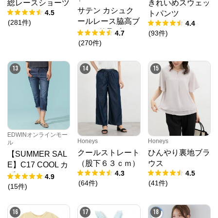
総レースショーツ
きれいめスウェッ
サテン カシュク
4.5
トパンツ
ールレース脇高ブ
(
281
件
)
4.4
ラ(R) 単品ブラジ
4.7
(
93
件
)
ャー
(
270
件
)
13
14
15
EDWINオンラインモー
Honeys
Honeys
ル
クールストレート
ひんやり裏地ブラ
【SUMMER SAL
（股下６３ｃｍ）
ウス
E】C17 COOL カ
4.3
4.5
プリ デニムパン
4.9
(
64
件
)
(
41
件
)
ツ【涼】
(
15
件
)
16
17
18