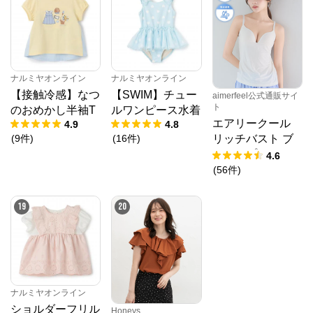
ナルミヤオンライン
ナルミヤオンライン
【接触冷感】なつ
【SWIM】チュー
aimerfeel公式通販サイ
ト
のおめかし半袖T
ルワンピース水着
エアリークール
4.9
4.8
(
9
件
)
(
16
件
)
リッチバスト ブ
ラトップ (ワイヤ
4.6
ー入り)
(
56
件
)
19
20
ナルミヤオンライン
ショルダーフリル
Honeys