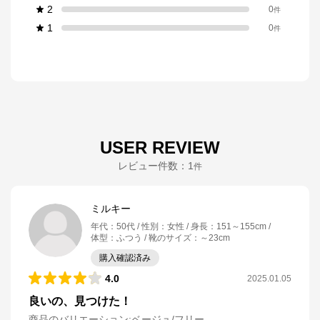
2
0
件
1
0
件
USER REVIEW
レビュー件数：
1
件
ミルキー
年代
：
50代
性別
：
女性
身長
：
151～155cm
体型
：
ふつう
靴のサイズ
：
～23cm
購入確認済み
4.0
2025.01.05
良いの、見つけた！
商品のバリエーション:
ベージュ/フリー