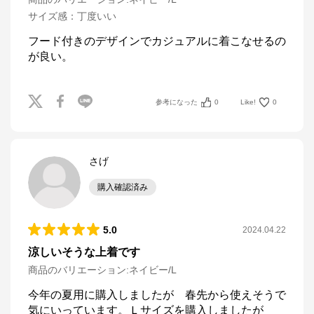
サイズ感
：
丁度いい
フード付きのデザインでカジュアルに着こなせるの
が良い。
参考になった
0
Like!
0
さげ
購入確認済み
5.0
2024.04.22
涼しいそうな上着です
商品のバリエーション:
ネイビー/L
今年の夏用に購入しましたが　春先から使えそうで
気にいっています。Ｌサイズを購入しましたが
