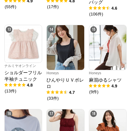
4.9
4.8
バッグ
(
55
件
)
(
17
件
)
4.6
(
106
件
)
13
14
15
ナルミヤオンライン
ショルダーフリル
Honeys
Honeys
半袖チュニック
ひんやりＵＶボレ
麻混ゆるシャツ
4.8
4.9
ロ
(
13
件
)
(
9
件
)
4.7
(
33
件
)
16
17
18