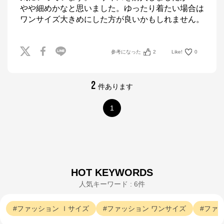
やや細めかなと思いました。ゆったり着たい場合は
参考になった
2
Like!
0
2
件あります
1
HOT KEYWORDS
人気キーワード : 6件
ファッション
ｌサイズ
ファッション
ワンサイズ
ファ