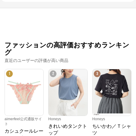
ファッションの高評価おすすめランキン
グ
直近のユーザーの評価が高い商品
1
2
3
aimerfeel公式通販サイ
Honeys
Honeys
ト
きれいめタンクト
ちいかわ／Ｔシャ
カシュクールレー
ップ
ツ