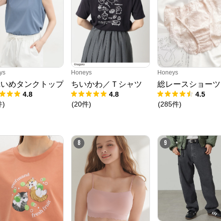
ys
Honeys
Honeys
れいめタンクトップ
ちいかわ／Ｔシャツ
総レースショーツ
クロスプラス オンラインストア
4.8
4.8
4.5
件
)
(
20
件
)
(
285
件
)
公式ECサイト
※外部サイトが開きます
8
9
クロスプラス　オンラインストア
からのコメント
N.O.R.C (ノーク)、JUNKO SHIMADA (ジュンコシマダ) 、ATSURO TAYAMA
（アツロウ タヤマ）、

ALPHA CUBIC (アルファーキュービック)、DECOY (デコイ)、Petit Honfleur 
(プチオンフルール)、

DERMASHARE (ダーマシェア)など、20 代～ 40 代の大人女子ブランドを中
心に、多くの人気ブランドをラインナップ。
