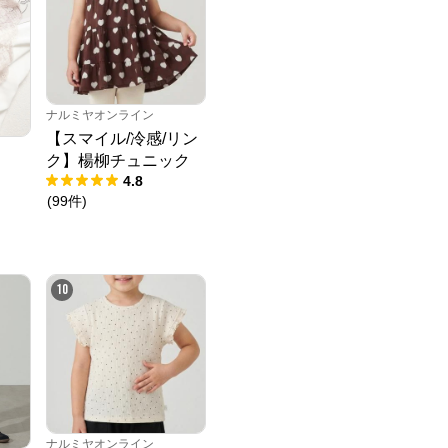
ナルミヤオンライン
【スマイル/冷感/リン
ク】楊柳チュニック
4.8
(
99
件
)
10
ナルミヤオンライン