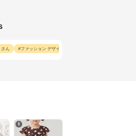
S
くさん
ファッション
デザイン
ファッション
大人用
ファ
5