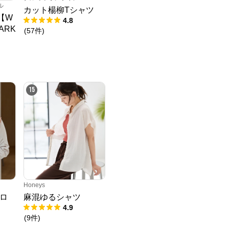
ル
カット楊柳Tシャツ
】【W
4.8
ARK
(
57
件
)
パン
15
Honeys
ロ
麻混ゆるシャツ
4.9
(
9
件
)