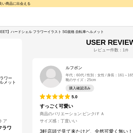
で良い商品に出会える
MEET】ハードシェル フラワーイラスト SG規格 自転車ヘルメット
USER REVIE
レビュー件数：
1
件
ルフボン
年代
：
60代
性別
：
女性
身長
：
161～16
靴のサイズ
：
25cm
購入確認済み
5.0
すっごく可愛い
商品のバリエーション:
ピンク/ＦＡ
トア
サイズ感
：
丁度いい
フラワ
3軒店頭で見て来たけど、全然可愛く無い！
