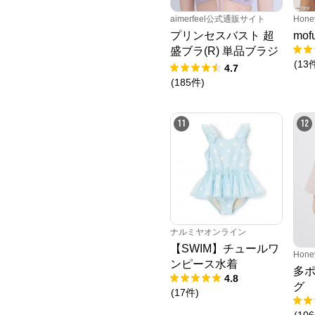
aimerfeel公式通販サイト
Hone
プリンセスバスト 超
mo
盛ブラ(R) 単品ブラジ
(
13
ャー
4.7
(
185
件
)
11
12
ナルミヤオンライン
【SWIM】チュールワ
Hone
ンピース水着
多
4.8
グ
(
17
件
)
(
106