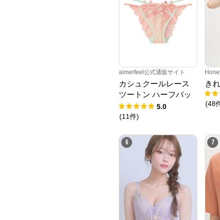
aimerfeel公式通販サイト
Hone
カシュクールレース
き
ツートン ハーフバッ
(
48
クショーツ
5.0
(
11
件
)
6
7