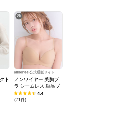
20
aimerfeel公式通販サイト
クト
ノンワイヤー 美胸ブ
ラ シームレス 単品ブ
ラジャー
4.4
(
71
件
)