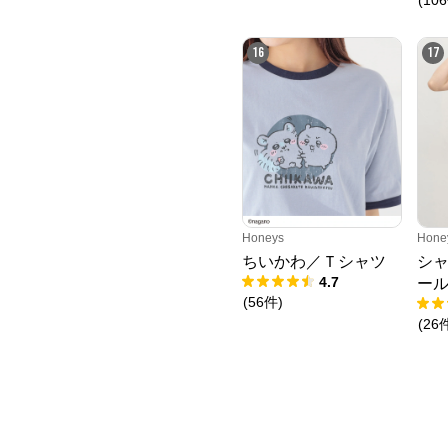
16
17
Honeys
Hone
ちいかわ／Ｔシャツ
シ
4.7
ー
(
56
件
)
(
26