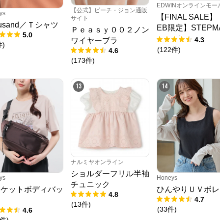
レディースファッションを中心に、ライフスタイルを豊かにするオリジナルア
EDWINオンラインモー
イテムをご提案します。
【公式】ピーチ・ジョン通販
ys
【FINAL SALE
サイト
fusand／Ｔシャツ
EB限定】STEPM
Ｐｅａｓｙ００２ノン
5.0
ルーズペインター
4.3
ワイヤーブラ
件
)
ツ
(
122
件
)
4.6
(
173
件
)
13
14
ナルミヤオンライン
ショルダーフリル半袖
ys
Honeys
チュニック
ポケットボディバッ
ひんやりＵＶボレ
4.8
4.7
(
13
件
)
(
33
件
)
4.6
件
)