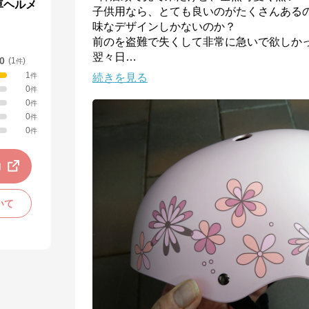
車ヘルメ
子供用なら、とても良いのがたくさんある
味なデザインしかないのか？

前のを盗難で失くして非常に急いで欲しか
翌々日
…
.0
(
1
)
件
1
件
続きを見る
0
件
0
件
0
件
0
件
動
いて