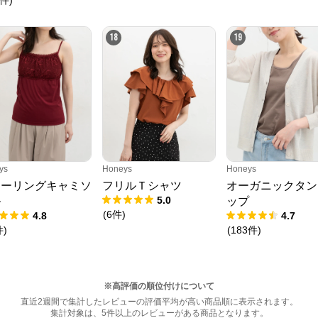
18
19
ys
Honeys
Honeys
ャーリングキャミソ
フリルＴシャツ
オーガニックタン
5.0
ル
ップ
(
6
件
)
4.8
4.7
件
)
(
183
件
)
※高評価の順位付けについて
直近2週間で集計したレビューの評価平均が高い商品順に表示されます。
集計対象は、5件以上のレビューがある商品となります。