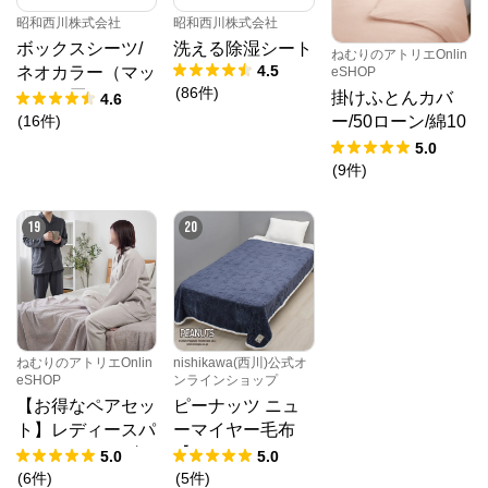
昭和西川株式会社
昭和西川株式会社
ボックスシーツ/
洗える除湿シート
ねむりのアトリエOnlin
4.5
ネオカラー（マッ
eSHOP
(
86
件
)
トレス厚み23㎝
掛けふとんカバ
4.6
まで対応）
(
16
件
)
ー/50ローン/綿10
0％
5.0
(
9
件
)
19
20
ねむりのアトリエOnlin
nishikawa(西川)公式オ
eSHOP
ンラインショップ
【お得なペアセッ
ピーナッツ ニュ
ト】レディースパ
ーマイヤー毛布
ジャマ・メンズパ
【SNOOPY 2026
5.0
5.0
ジャマ/和晒し2重
サマーキャンペー
(
6
件
)
(
5
件
)