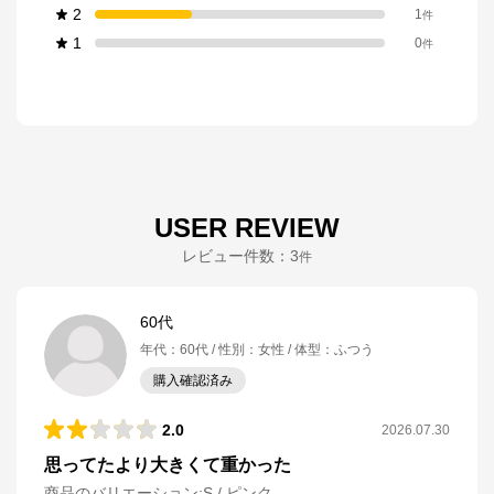
2
1
件
1
0
件
USER REVIEW
レビュー件数：
3
件
60代
年代
：
60代
性別
：
女性
体型
：
ふつう
購入確認済み
2.0
2026.07.30
思ってたより大きくて重かった
商品のバリエーション:
S / ピンク