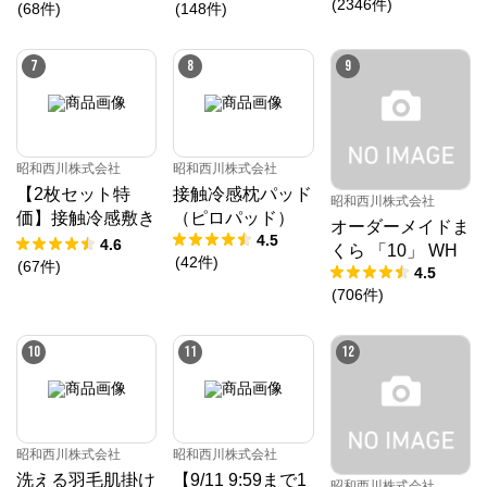
(
2346
件
)
ダックダウン9
(
68
件
)
(
148
件
)
0％ 370ダウン
パワー［CMD羽
7
8
9
毛］
昭和西川株式会社
昭和西川株式会社
【2枚セット特
接触冷感枕パッド
昭和西川株式会社
価】接触冷感敷き
（ピロパッド）
オーダーメイドま
4.5
パッド（パッドシ
4.6
くら 「10」 WH
(
42
件
)
ーツ）
(
67
件
)
4.5
(
706
件
)
10
11
12
昭和西川株式会社
昭和西川株式会社
洗える羽毛肌掛け
【9/11 9:59まで1
昭和西川株式会社