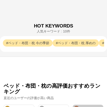
四季に適した快適なねむりで、

毎晩を特別な時間に

ねむりのアトリエOnline SHOPは、京都の寝具総合メ
ーカー「ロマンス小杉」が運営するオンラインショッ
プです。

「京都スリープサイエンスラボ」を社内に構え、科学
HOT KEYWORDS
的なエビデンスに基づき、お客様の体質や室内環境、
季節に応じたねむりをご提案します。
人気キーワード : 10件
ベッド・布団・枕
今の季節
ベッド・布団・枕
厚めの
ベッド・布団・枕の高評価おすすめラン
キング
直近のユーザーの評価が高い商品