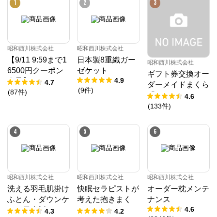
1
2
3
昭和西川株式会社
昭和西川株式会社
【9/11 9:59まで1
日本製8重織ガー
昭和西川株式会社
6500円クーポン
ゼケット
ギフト券交換オー
4.9
進呈】ムアツ マ
4.7
ダーメイドまくら
(
9
件
)
ットレス 30年ム
(
87
件
)
「10」
4.6
アツマットレスX
(
133
件
)
《90日お試し対
象》／MuAtsu
4
5
6
昭和西川株式会社
昭和西川株式会社
昭和西川株式会社
洗える羽毛肌掛け
快眠セラピストが
オーダー枕メンテ
ふとん・ダウンケ
考えた抱きまく
ナンス
4.6
ット日本製ドイツ
ら/EC220
4.3
4.2