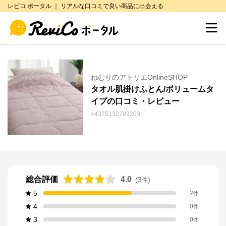
レビコ ポータル ｜ リアルな口コミで良い商品に出会える
ねむりのアトリエOnlineSHOP
タオル肌掛けふとん/ボリュームタ
イプの口コミ・レビュー
44375132799203
総合評価
4.0
(
3
)
件
5
2
件
4
0
件
3
0
件