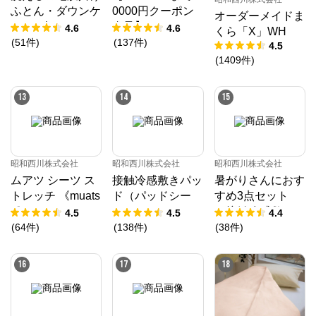
ふとん・ダウンケ
0000円クーポン
オーダーメイドま
ット ダック50%
進呈】ムアツ マ
4.6
4.6
くら「X」WH
ットレス プロ《9
(
51
件
)
(
137
件
)
4.5
0日お試し対象》
(
1409
件
)
／MuAtsu
13
14
15
昭和西川株式会社
昭和西川株式会社
昭和西川株式会社
ムアツ シーツ ス
接触冷感敷きパッ
暑がりさんにおす
トレッチ 《muats
ド（パッドシー
すめ3点セット
u》
ツ）
（接触冷感敷きパ
4.5
4.5
4.4
ッド、接触冷感ケ
(
64
件
)
(
138
件
)
(
38
件
)
ット、接触冷感枕
パッド）
16
17
18