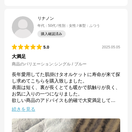
リナノン
年代
：
50代
性別
：
女性
体型
：
ふつう
購入確認済み
5.0
2025.05.05
大満足
商品のバリエーション:
シングル / ブルー
長年愛用してた肌掛けタオルケットに寿命が来て探
し求めてこちらを購入致しました。

表面は短く、裏が長くとても暖かで肌触りが良く、
お気に入りの一つになりました。

欲しい商品のアドバイスも的確で大変満足して
…
続きを見る