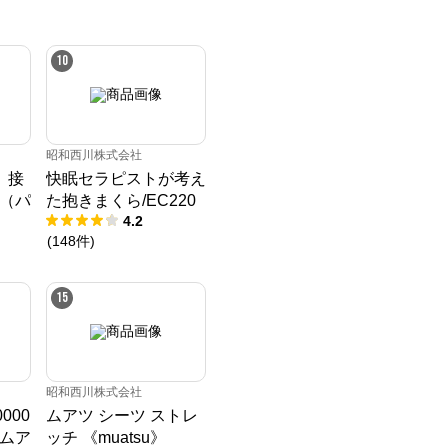
10
昭和西川株式会社
】接
快眠セラピストが考え
（パ
た抱きまくら/EC220
4.2
(
148
件
)
15
昭和西川株式会社
0000
ムアツ シーツ ストレ
ムア
ッチ 《muatsu》