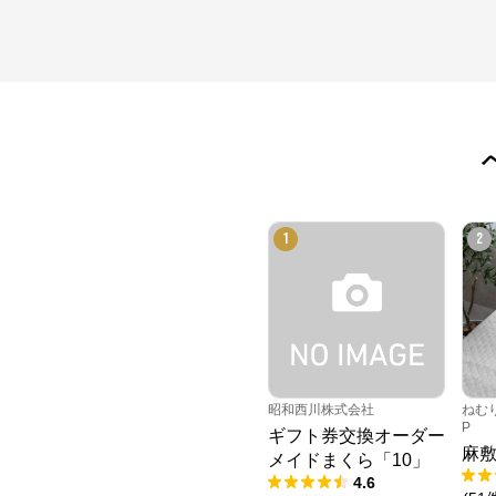
1
2
昭和西川株式会社
ねむり
P
ギフト券交換オーダー
麻
メイドまくら「10」
4.6