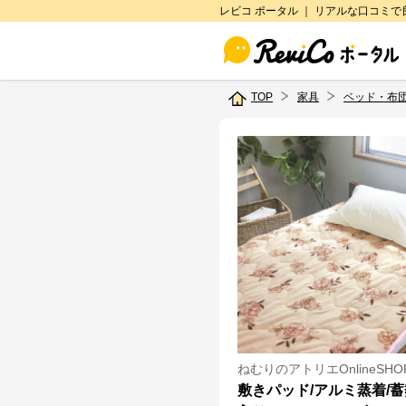
レビコ ポータル ｜ リアルな口コミ
TOP
家具
ベッド・布
ねむりのアトリエOnlineSHO
敷きパッド/アルミ蒸着/