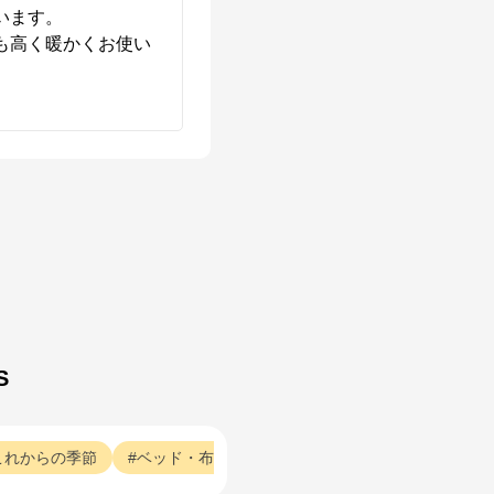
ます。

も高く暖かくお使い
S
これからの季節
ベッド・布団・枕
秋冬
家具
お布団
家具