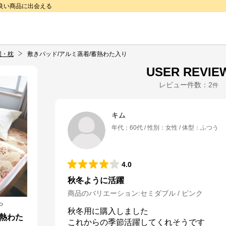
で良い商品に出会える
団・枕
敷きパッド/アルミ蒸着/蓄熱わた入り
USER REVIE
レビュー件数：
2
件
キム
年代
：
60代
性別
：
女性
体型
：
ふつう
4.0
秋冬ように活躍
商品のバリエーション:
セミダブル / ピンク
P
秋冬用に購入しました

蓄熱わた
これからの季節活躍してくれそうです