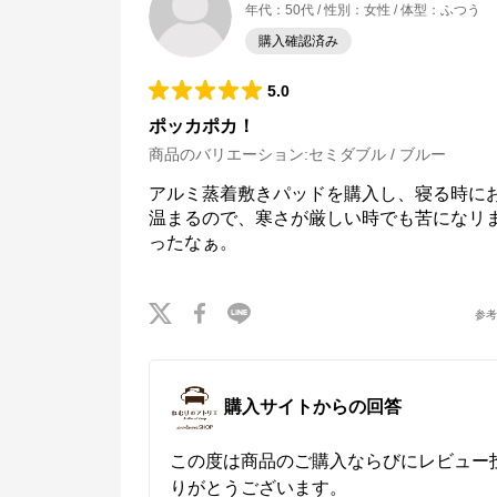
年代
：
50代
性別
：
女性
体型
：
ふつう
購入確認済み
5.0
ポッカポカ！
商品のバリエーション:
セミダブル / ブルー
アルミ蒸着敷きパッドを購入し、寝る時に
温まるので、寒さが厳しい時でも苦になリ
ったなぁ。
参
購入サイトからの回答
この度は商品のご購入ならびにレビュー
りがとうございます。
