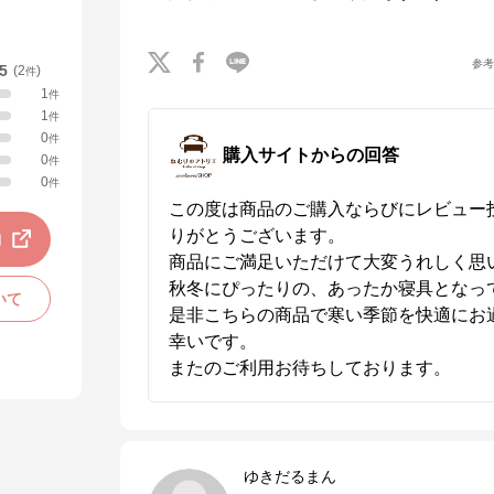
参
.5
(
2
)
件
1
件
1
件
0
件
購入サイトからの回答
0
件
0
件
この度は商品のご購入ならびにレビュー
りがとうございます。

動
商品にご満足いただけて大変うれしく思い
秋冬にぴったりの、あったか寝具となって
いて
是非こちらの商品で寒い季節を快適にお
幸いです。

またのご利用お待ちしております。
ゆきだるまん