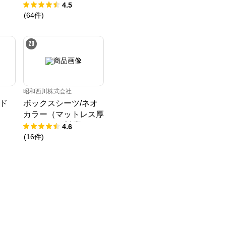
4.5
ロ
(
64
件
)
象》
20
昭和西川株式会社
ド
ボックスシーツ/ネオ
カラー（マットレス厚
み23㎝まで対応）
4.6
(
16
件
)