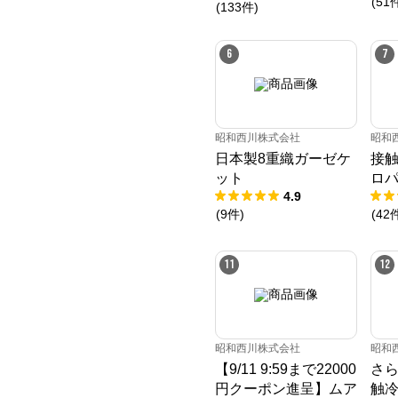
(
51
(
133
件
)
6
7
昭和西川株式会社
昭和
日本製8重織ガーゼケ
接
ット
ロ
4.9
(
9
件
)
(
42
11
12
昭和西川株式会社
昭和
【9/11 9:59まで22000
さら
円クーポン進呈】ムア
触