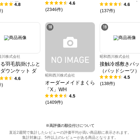
4.6
ガ®使用） / Cool
ツ マットレス プ
4.8
4.6
(
2346
件
)
 SUPER
《90日お試し対
件
)
(
137
件
)
／MuAtsu
18
19
西川株式会社
昭和西川株式会社
える羽毛肌掛けふと
接触冷感敷きパッ
ダウンケット ダ
（パッドシーツ）
昭和西川株式会社
4.5
50%
4.6
オーダーメイドまくら
(
138
件
)
件
)
「X」WH
4.5
(
1409
件
)
※高評価の順位付けについて
直近2週間で集計したレビューの評価平均が高い商品順に表示されます。
集計対象は、5件以上のレビューがある商品となります。