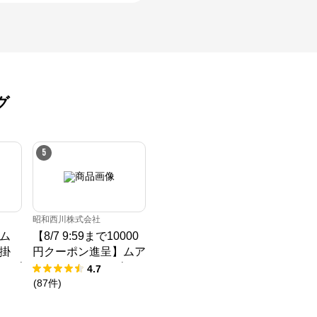
グ
5
昭和西川株式会社
ム
【8/7 9:59まで10000
掛
円クーポン進呈】ムア
クダ
ツ マットレス 30年ム
4.7
アツマットレスX《90
(
87
件
)
日お試し対象》／Mu
Atsu