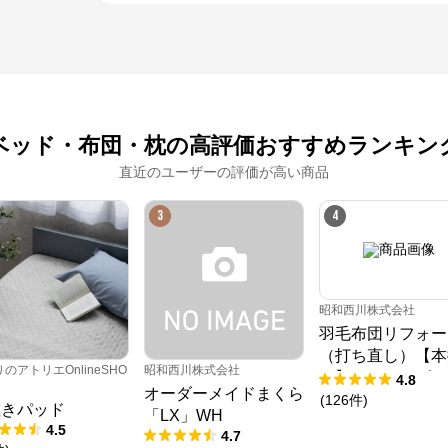
ベッド・布団・枕の高評価おすすめランキン
直近のユーザーの評価が高い商品
ねむりのアトリエOnlineSHOP
3
4
公式ECサイト
※外部サイトが開きます
昭和西川株式会社
羽毛布団リフォー
ねむりのアトリエOnlineSHOP
からのコメント
（打ち直し）【本
四季に適した快適なねむりで、

のアトリエOnlineSHO
昭和西川株式会社
毎晩を特別な時間に

け】ホワイトダッ
4.8
オーダーメイドまくら
ウン85%
(
126
件
)
敷きパッド
ねむりのアトリエOnline SHOPは、京都の寝具総合メーカー「ロマンス小
「LX」WH
杉」が運営するオンラインショップです。

4.5
4.7
「京都スリープサイエンスラボ」を社内に構え、科学的なエビデンスに基づ