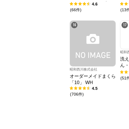
ツ マットレス 30年ム
ヌー
4.6
アツマットレスXX《9
Liv
(
66
件
)
(
13
0日お試し対象》／Mu
Atsu
16
17
昭和
洗
ん・
昭和西川株式会社
ック
オーダーメイドまくら
(
51
「10」 WH
4.5
(
706
件
)