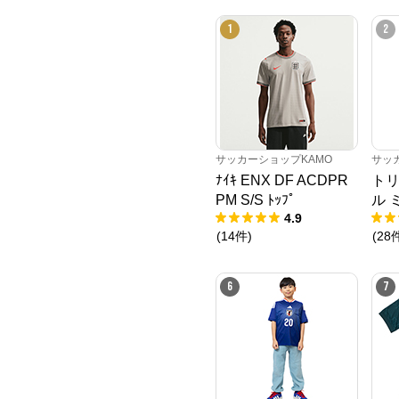
1
2
サッカーショップKAMO
サッ
ﾅｲｷ ENX DF ACDPR
トリ
PM S/S ﾄｯﾌﾟ
ル 
4.9
(
14
件
)
(
28
6
7