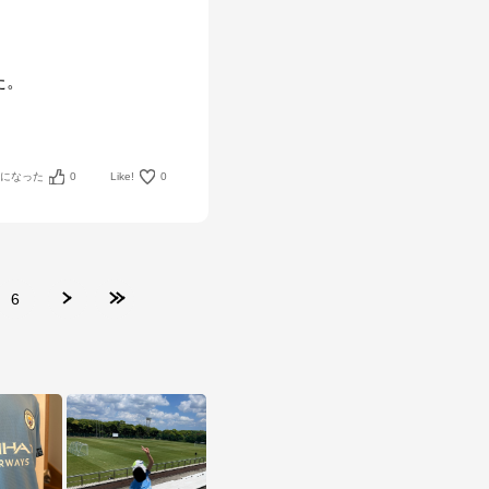
。

考になった
0
Like!
0
6