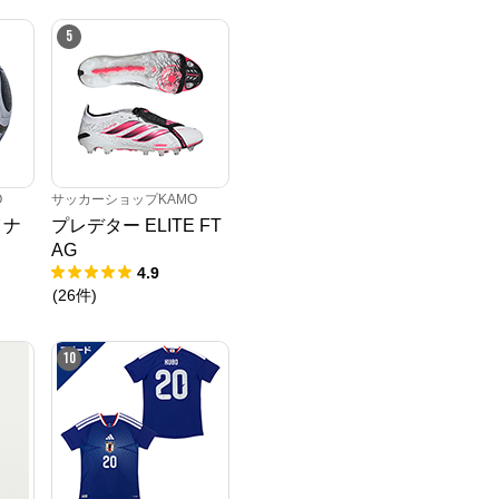
5
O
サッカーショップKAMO
イナ
プレデター ELITE FT
AG
4.9
(
26
件
)
10