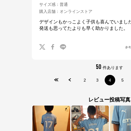
公式ECサイト
サイズ感
：
普通
購入店舗
：
オンラインストア
※外部サイトが開きます
デザインもかっこよく子供も喜んでいました
発送も思ってたよりも早く助かりました。
サッカーショップKAMO
からのコメント
サッカーショップKAMOの公式通販サイト「サッカーショップKAMOオンライ
ンストア」。 老舗サッカー用品専門店ならではの豊富な品揃え！
参
50
件あります
2
3
4
5
レビュー投稿写真