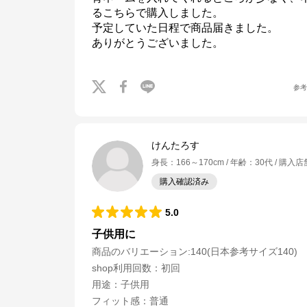
るこちらで購入しました。

予定していた日程で商品届きました。

ありがとうございました。
参
けんたろす
身長
：
166～170cm
年齢
：
30代
購入店
購入確認済み
5.0
子供用に
商品のバリエーション:
140(日本参考サイズ140)
shop利用回数
：
初回
サッカーショップKAMO
用途
：
子供用
フィット感
：
普通