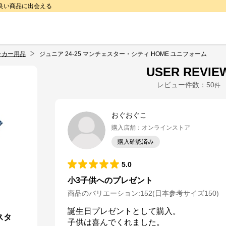
で良い商品に出会える
ッカー用品
ジュニア 24-25 マンチェスター・シティ HOME ユニフォーム
USER REVIE
レビュー件数：
50
件
おぐおぐこ
購入店舗
：
オンラインストア
購入確認済み
5.0
小3子供へのプレゼント
商品のバリエーション:
152(日本参考サイズ150)
誕生日プレゼントとして購入。

スタ
子供は喜んでくれました。
