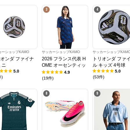
3
4
カーショップKAMO
サッカーショップKAMO
サッカーショップKAM
オンダ ファイナ
2026 フランス代表 H
トリオンダ ファ
ミニ
OME オーセンティッ
ル キッズ 4号球
5.0
5.0
クユニフォーム
4.9
件
)
(
53
件
)
(
19
件
)
8
9