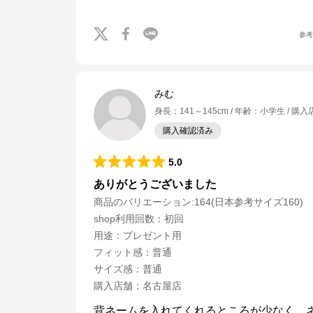
参
みむ
身長
：
141～145cm
年齢
：
小学生
購入
購入確認済み
5.0
ありがとうございました
商品のバリエーション:
164(日本参考サイズ160)
shop利用回数
：
初回
用途
：
プレゼント用
フィット感
：
普通
サイズ感
：
普通
購入店舗
：
名古屋店
背ネームを入れてくれるところが少なく、