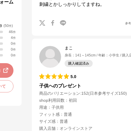
フォーム
参
.9
(
50
)
件
46
件
4
件
0
件
まこ
0
件
0
身長
：
141～145cm
年齢
：
小学生
購入
件
購入確認済み
動
5.0
子供へのプレゼント
いて
商品のバリエーション:
152(日本参考サイズ150)
shop利用回数
：
初回
用途
：
子供用
フィット感
：
普通
サイズ感
：
普通
購入店舗
：
オンラインストア