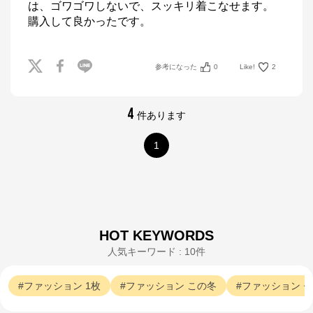
は、ゴワゴワしないで、スッキリ着こなせます。

購入して良かったです。
参考になった
0
Like!
2
4
件あります
1
HOT KEYWORDS
人気キーワード : 10件
ファッション
1枚
ファッション
この冬
ファッション
セ