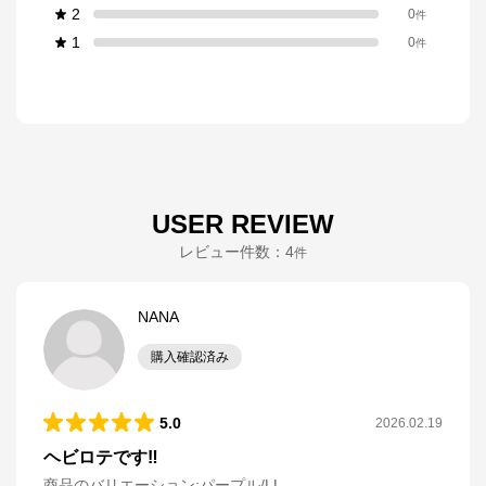
2
0
件
1
0
件
USER REVIEW
レビュー件数：
4
件
NANA
購入確認済み
5.0
2026.02.19
ヘビロテです‼️
商品のバリエーション:
パープル/LL