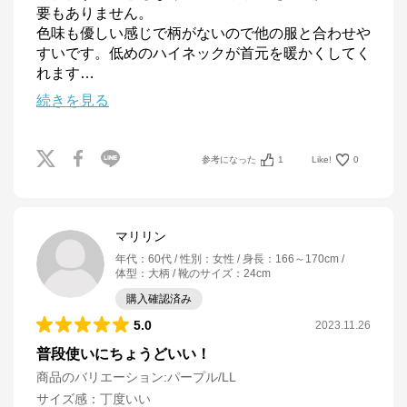
要もありません。

色味も優しい感じで柄がないので他の服と合わせや
すいです。低めのハイネックが首元を暖かくしてく
れます
…
続きを見る
参考になった
1
Like!
0
マリリン
年代
：
60代
性別
：
女性
身長
：
166～170cm
体型
：
大柄
靴のサイズ
：
24cm
購入確認済み
5.0
2023.11.26
普段使いにちょうどいい！
商品のバリエーション:
パープル/LL
サイズ感
：
丁度いい