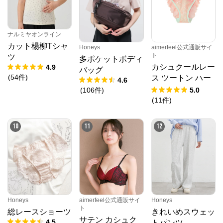
ナルミヤオンライン
カット楊柳Tシャ
Honeys
aimerfeel公式通販サイ
ト
ツ
多ポケットボディ
カシュクールレー
4.9
バッグ
(
54
件
)
ス ツートン ハー
4.6
フバックショーツ
(
106
件
)
5.0
(
11
件
)
10
11
12
Honeys
aimerfeel公式通販サイ
Honeys
ト
総レースショーツ
きれいめスウェッ
サテン カシュク
4.5
トパンツ