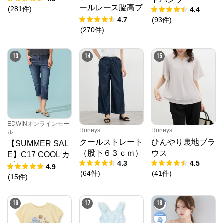
ールレース脇高ブ
(
281
件
)
4.4
ラ(R) 単品ブラジ
4.7
(
93
件
)
ャー
(
270
件
)
13
14
15
EDWINオンラインモー
Honeys
Honeys
ル
クールストレート
ひんやり裏地ブラ
【SUMMER SAL
（股下６３ｃｍ）
ウス
E】C17 COOL カ
4.3
4.5
プリ デニムパン
4.9
(
64
件
)
(
41
件
)
ツ【涼】
(
15
件
)
16
17
18