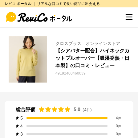
レビコ ポータル ｜ リアルな口コミで良い商品に出会える
クロスプラス オンラインストア
【シアバター配合】ハイネックカ
ットプルオーバー【吸湿発熱・日
本製】の口コミ・レビュー
49192400460039
総合評価
5.0
(
4
)
件
5
4
件
4
0
件
3
0
件