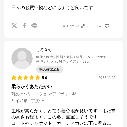
日々のお買い物などにちょうど良いです。
参考になった
2
Like!
1
しろきち
年代
：
60代
性別
：
女性
身長
：
151～155cm
体型
：
ふつう
靴のサイズ
：
～23cm
購入確認済み
5.0
2022.11.29
柔らかくあたたかい
商品のバリエーション:
アイボリー/M
サイズ感
：
丁度いい
生地が柔らかく、とても着心地が良いです。また襟
の高さも程よく、この冬、重宝しそうです。

コートやジャケット、カーディガンの下に着るに