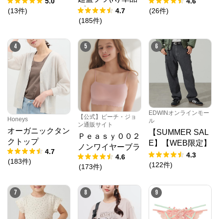
5.0
4.6
ト
ブラジャー
(
13
件
)
4.7
(
26
件
)
N.O.R.C (ノーク)、JUNKO SHIMADA (ジュンコシマ
(
185
件
)
ダ) 、ATSURO TAYAMA（アツロウ タヤマ）、

ALPHA CUBIC (アルファーキュービック)、DECOY 
(デコイ)、Petit Honfleur (プチオンフルール)、

4
5
6
DERMASHARE (ダーマシェア)など、20 代～ 40 代の
大人女子ブランドを中心に、多くの人気ブランドをラ
インナップ。

レディースファッションを中心に、ライフスタイルを
豊かにするオリジナルアイテムをご提案します。
EDWINオンラインモー
【公式】ピーチ・ジョ
Honeys
ル
ン通販サイト
オーガニックタン
【SUMMER SAL
Ｐｅａｓｙ００２
クトップ
E】【WEB限定】
ノンワイヤーブラ
4.7
STEPMARK ルー
4.3
4.6
(
183
件
)
ズペインターパン
(
122
件
)
(
173
件
)
ツ
7
8
9