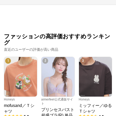
ファッションの高評価おすすめランキン
グ
直近のユーザーの評価が高い商品
1
2
3
クロスプラス オンラインストア
公式ECサイト
Honeys
aimerfeel公式通販サイ
Honeys
※外部サイトが開きます
ト
mofusand／Ｔシ
ミッフィー／ゆる
プリンセスバスト
ャツ
Ｔシャツ
クロスプラス　オンラインストア
からのコメン
超盛ブラ(R) 単品