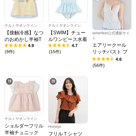
ナルミヤオンライン
ナルミヤオンライン
【接触冷感】なつ
【SWIM】チュー
aimerfeel公式通販サイ
ト
のおめかし半袖T
ルワンピース水着
エアリークール
4.9
4.7
(
9
件
)
(
15
件
)
リッチバスト ブ
ラトップ (ワイヤ
4.6
ー入り)
(
56
件
)
19
20
ナルミヤオンライン
ショルダーフリル
Honeys
半袖チュニック
フリルＴシャツ