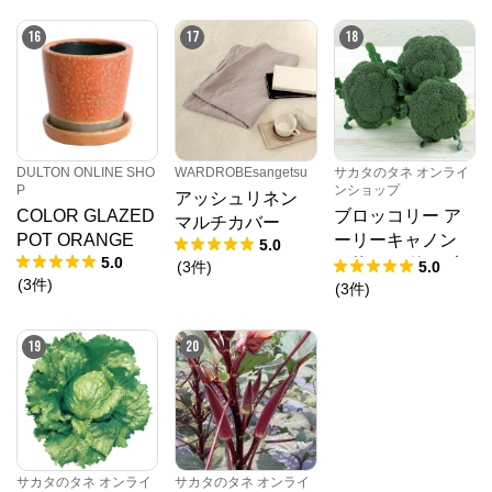
～180㎝
16
17
18
DULTON ONLINE SHO
WARDROBEsangetsu
サカタのタネ オンライ
P
ンショップ
アッシュリネン
COLOR GLAZED
ブロッコリー ア
マルチカバー
POT ORANGE
ーリーキャノン
5.0
5.0
（約2000粒） 大
(
3
件
)
5.0
(
3
件
)
袋
(
3
件
)
19
20
サカタのタネ オンライ
サカタのタネ オンライ