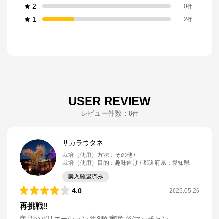
2
0
件
1
2
件
USER REVIEW
レビュー件数：
8
件
サカラウタネ
栽培（使用）方法
：
その他
栽培（使用）目的
：
趣味向け
都道府県
：
愛知県
購入確認済み
4.0
2025.05.26
再挑戦‼️
商品のバリエーション:
約8粒 実咲 袋/マッチャン