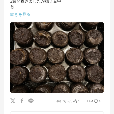
2週間過ぎましたが様子見中

育
…
続きを見る
参考になった
0
Like!
0