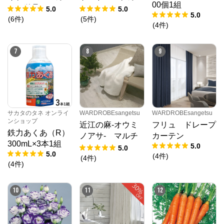
00個1組
テン単品
テン
5.0
5.0
5.0
(
6
件
)
(
5
件
)
(
4
件
)
7
8
9
サカタのタネ オンライ
WARDROBEsangetsu
WARDROBEsangetsu
ンショップ
近江の麻-オウミ
フリュ ドレープ
鉄力あくあ（R）
ノアサ- マルチ
カーテン
300mL×3本1組
5.0
カバー
5.0
5.0
(
4
件
)
(
4
件
)
(
4
件
)
10
11
12