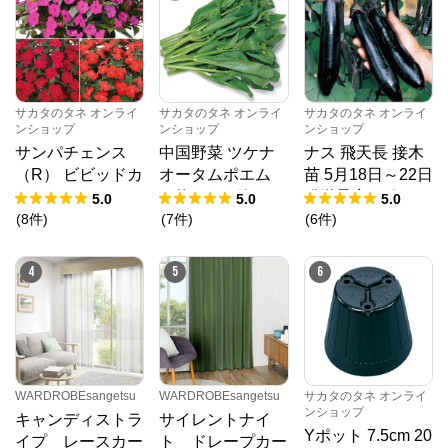
サカタのタネ オンライ
サカタのタネ オンライ
サカタのタネ オンライ
ンショップ
ンショップ
ンショップ
サンパチェンス
中国野菜 ツケナ
ナス 飛天長 接木
（R） ビビッドカ
オータムポエム
苗 5月18日～22日
ラー 3種セット 4
（約19000粒） 1
発送予定 6ポット
5.0
5.0
5.0
月6日～10日発送
dL 袋
1組
(
8
件
)
(
7
件
)
(
6
件
)
予定 6株（3種×2
株）1組
4
5
6
WARDROBEsangetsu
WARDROBEsangetsu
サカタのタネ オンライ
ンショップ
キャンディストラ
サイレントナイ
Yポット 7.5cm 20
イプ レースカー
ト ドレープカー