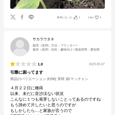
参考になった
1
Like!
1
サカラウタネ
栽培（使用）方法
：
プランター
栽培（使用）目的
：
趣味向け
都道府県
：
愛知県
1.0
2025.05.07
引際に困ってます
商品のバリエーション:
約8粒 実咲 袋/マッチャン
４月２２日に種蒔

以来、未だに音沙汰ない状況

こんなに１つも発芽しないことってあるのですね

もう諦めて片したいと思うのですが

もしかしたら…と家族が言うので
