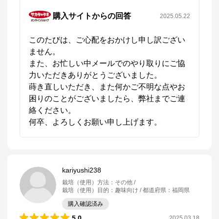
購入サイトからの回答
2025.05.22
このたびは、ご心配をおかけし申し訳ござい
ません。

また、お忙しい中メールでのやり取りにご協
力いただきありがとうございました。

蒔き直しいただき、また何かご不明な点やお
困りのことがございましたら、弊社までご連
絡ください。

kariyushi238
栽培（使用）方法
：
その他
栽培（使用）目的
：
趣味向け
都道府県
：
福岡県
購入確認済み
5.0
2025.03.18