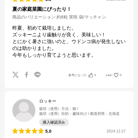
夏の家庭菜園にぴったり！
商品のバリエーション:
約8粒 実咲 袋/マッチャン
昨夏、初めて栽培しました。

ズッキーニより歯触りが良く、美味しい！

とにかく暑さに強いのと、ウドンコ病が発生しない
のは助かりました。

今年もしっかり育てようと思います。
参考になった
0
Like!
0
ロッキー
栽培（使用）方法
：
畑
栽培（使用）目的
：
趣味向け
都道府県
：
北海道
購入確認済み
5.0
2024.12.27