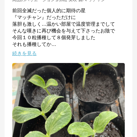
前回全滅だった個人的に期待の星

『マッチャン』だっただけに

落胆も激しく…温かい部屋で温度管理までして

そんな嘆きに再び機会を与えて下さったお陰で

今回１０粒播種して８個発芽しました

それも播種してか
…
続きを見る