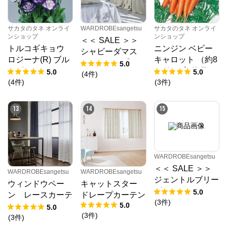
サカタのタネ オンライ
WARDROBEsangetsu
サカタのタネ オンライ
ンショップ
ンショップ
＜＜ SALE ＞＞
トルコギキョウ
ニンジン ベビー
シャビーダマス
ロジーナ(R) ブル
キャロット （約8
ク ドレープカー
5.0
ーピコティー (ve
00粒） 実咲 袋
5.0
5.0
テン
(
4
件
)
r.2) （PS約35
(
4
件
)
(
3
件
)
粒） 袋
13
14
15
WARDROBEsangetsu
＜＜ SALE ＞＞
WARDROBEsangetsu
WARDROBEsangetsu
ジェントルブリー
ウィンドウペー
キャットスター
ズ チョコ／レー
5.0
ン レースカーテ
ドレープカーテン
スカーテンライト
(
3
件
)
5.0
ン
5.0
ウェーブ 幅301
(
3
件
)
(
3
件
)
～400㎝ 丈141