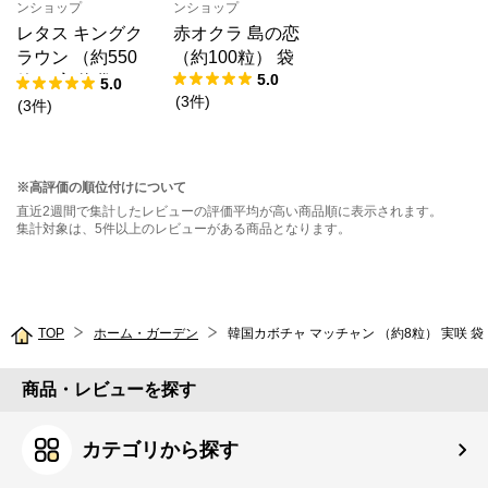
ンショップ
ンショップ
レタス キングク
赤オクラ 島の恋
ラウン （約550
（約100粒） 袋
5.0
粒） 実咲 袋
5.0
(
3
件
)
(
3
件
)
※高評価の順位付けについて
直近2週間で集計したレビューの評価平均が高い商品順に表示されます。
集計対象は、5件以上のレビューがある商品となります。
TOP
ホーム・ガーデン
韓国カボチャ マッチャン （約8粒） 実咲 袋
商品・レビューを探す
カテゴリから探す