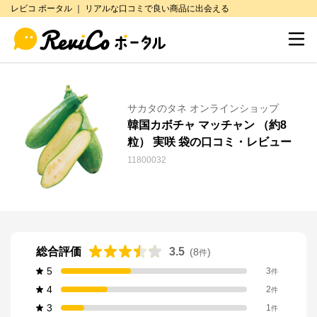
レビコ ポータル ｜ リアルな口コミで良い商品に出会える
サカタのタネ オンラインショップ
韓国カボチャ マッチャン （約8
粒） 実咲 袋の口コミ・レビュー
11800032
総合評価
3.5
(
8
)
件
5
3
件
4
2
件
3
1
件