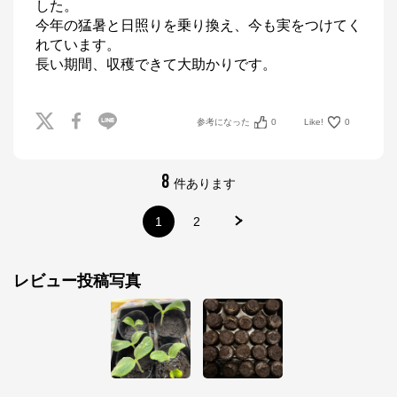
した。

今年の猛暑と日照りを乗り換え、今も実をつけてく
れています。

サカタのタネ オンラインショップ
参考になった
0
Like!
0
公式ECサイト
8
件あります
※外部サイトが開きます
1
2
サカタのタネ オンラインショップ
からのコメ
ント
サカタのタネ オンラインショップ

レビュー投稿写真
https://sakata-netshop.com/shop/default.aspx

創業100年以上の国内最大手種苗メーカー、サカタの
タネが運営するオンラインショップです。花と野菜、
園芸用品を中心に、ガーデニングを愛好される皆様の
お役に立つ商品を多数ご紹介しています！