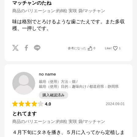
マッチャンのたね
商品のバリエーション:
約8粒 実咲 袋/マッチャン
味は格別でとろけるような歯ごたえです。また多収
穫、一押しです。
参考になった
0
Like!
1
no name
栽培（使用）方法
：
畑
栽培（使用）目的
：
趣味向け
都道府県
：
静岡県
購入確認済み
4.0
2024.09.01
とれてます
商品のバリエーション:
約8粒 実咲 袋/マッチャン
４月下旬にタネを播き、５月に入ってから定植しま