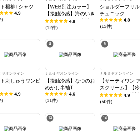
ト楊柳Tシャツ
【WEB別注カラー】
ショルダーフリル
4.9
【接触冷感】海のいき
チュニック
件
)
4.8
ものアップリケ半袖T
4.8
(
13
件
)
シャツ
(
12
件
)
8
9
ミヤオンライン
ナルミヤオンライン
ナルミヤオンライン
ート刺しゅうワンピ
【接触冷感】なつのお
【サーティワン 
ス
めかし半袖T
スクリーム】【冷
4.9
4.6
グラフィック半袖
4.9
件
)
(
11
件
)
ャツ
(
50
件
)
13
14