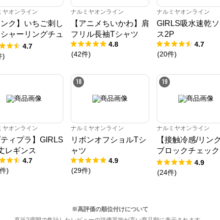
ミヤオンライン
ナルミヤオンライン
ナルミヤオンライン
リンク】いちご刺し
【アニメちいかわ】肩
GIRLS吸水速乾
うシャーリングチュ
フリル長袖Tシャツ
ス2P
4.8
4.7
ック
4.7
(
42
件
)
(
20
件
)
件
)
18
19
ミヤオンライン
ナルミヤオンライン
ナルミヤオンライン
ティプラ】GIRLS
リボンオフショルTシ
【接触冷感/リン
丈レギンス
ャツ
ブロックチェック
4.7
4.9
キングTシャツ
4.9
件
)
(
29
件
)
(
24
件
)
※高評価の順位付けについて