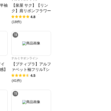
半袖
【泉屋 サク】【リン
ク】肩リボンフラワー
キャットワンピース
4.8
(
18
件
)
10
ナルミヤオンライン
アイ
【プティプラ】アルフ
感】
ァベット袖フリルTシ
Tシ
ャツ
4.5
(
41
件
)
15