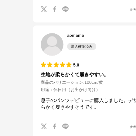
参
aomama
購入確認済み
5.0
生地が柔らかくて履きやすい。
商品のバリエーション:
100cm/黄
用途
：
休日用（お出かけ向け）
息子のパンツデビューに購入しました。デ
らかく履きやすそうです。
ナルミヤオンライン
参
公式ECサイト