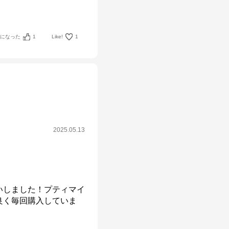
考になった
1
Like!
1
2025.05.13
いしました！プティマイ
良く毎回購入していま