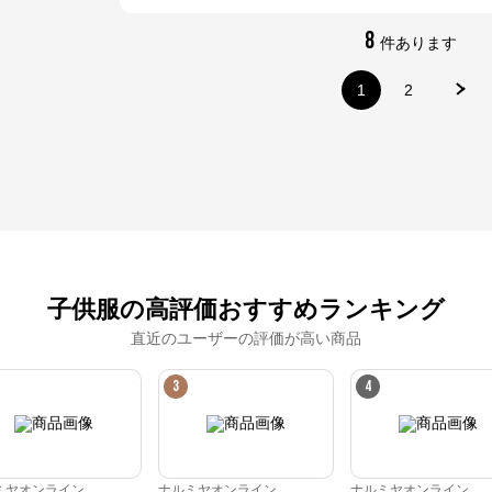
8
件あります
※外部サイトが開きます
1
2
ナルミヤオンライン
からのコメント
ナルミヤオンライン公式通販ショップ。人気子供服メゾピアノ、プティマイ
ン、ラブトキシック、アナスイミニ等、全ブランド、全商品をご覧いただけま
す。
子供服の高評価おすすめランキング
直近のユーザーの評価が高い商品
3
4
ミヤオンライン
ナルミヤオンライン
ナルミヤオンライン