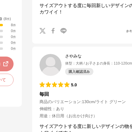
サイズアウトする度に毎回新しいデザインの
カワイイ！
.0
(
8
)
件
8
件
0
参
件
0
件
0
件
0
件
さやみな
動
体型
：
大柄
お子さまの身長
：
110-120cm
購入確認済み
いて
5.0
毎回
商品のバリエーション:
130cm/ライト グリーン
伸縮性
：
あり
用途
：
休日用（お出かけ向け）
サイズアウトする度に新しいデザインの物を