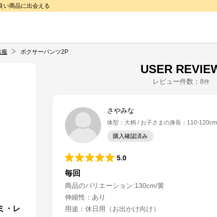
で良い商品に出会える
供服
ボクサーパンツ2P
USER REVIE
レビュー件数：
8
件
さやみな
体型
：
大柄
お子さまの身長
：
110-120cm
購入確認済み
5.0
毎回
商品のバリエーション:
130cm/黄
伸縮性
：
あり
ミ・レ
用途
：
休日用（お出かけ向け）