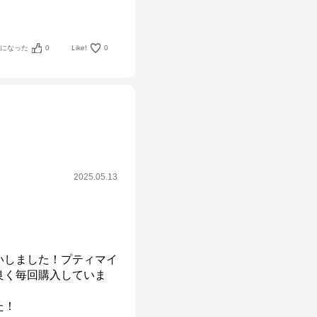
考になった
0
Like!
0
2025.05.13
いしました！プティマイ
良く毎回購入していま
！
