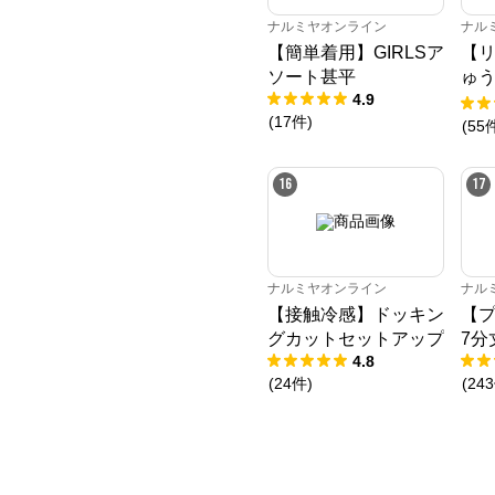
ナルミヤオンライン
ナル
【簡単着用】GIRLSア
【
ソート甚平
ゅ
4.9
ニ
(
17
件
)
(
55
16
17
ナルミヤオンライン
ナル
【接触冷感】ドッキン
【プ
グカットセットアップ
7分
4.8
(
24
件
)
(
243