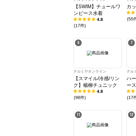
【SWIM】チュールワ
カッ
ンピース水着
(
55
4.8
(
17
件
)
6
7
ナルミヤオンライン
ナル
【スマイル/冷感/リン
ハ
ク】楊柳チュニック
ー
4.8
(
98
件
)
(
17
11
12