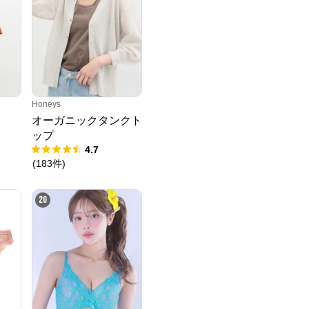
Honeys
オーガニックタンクト
ップ
4.7
(
183
件
)
20