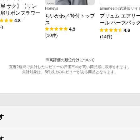
屋 サク】【リン
Honeys
aimerfeel公式通販サイ
】肩リボンフラワー
ちいかわ／衿付トップ
プリュム エアリ
ャットワンピース
4.8
ス
ール ハーフバッ
件
)
4.9
ョーツ
4.6
(
10
件
)
(
14
件
)
※高評価の順位付けについて
直近2週間で集計したレビューの評価平均が高い商品順に表示されます。
集計対象は、5件以上のレビューがある商品となります。
す
す