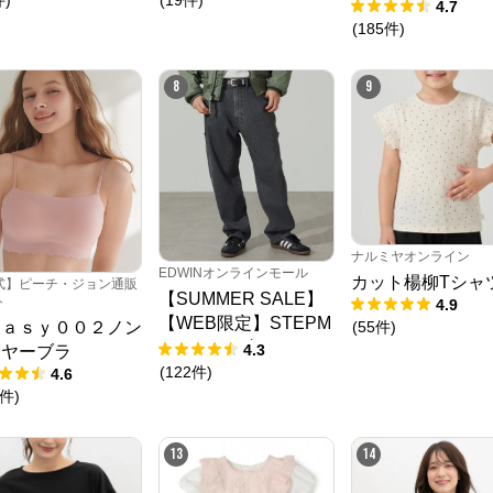
ャー
4.7
(
185
件
)
クロスプラス オンラインストア
8
9
公式ECサイト
※外部サイトが開きます
クロスプラス　オンラインストア
からのコメント
ナルミヤオンライン
N.O.R.C (ノーク)、JUNKO SHIMADA (ジュンコシマダ) 、ATSURO TAYAMA
EDWINオンラインモール
カット楊柳Tシャ
式】ピーチ・ジョン通販
（アツロウ タヤマ）、

【SUMMER SALE】
ト
4.9
ALPHA CUBIC (アルファーキュービック)、DECOY (デコイ)、Petit Honfleur 
【WEB限定】STEPM
(プチオンフルール)、

(
55
件
)
ｅａｓｙ００２ノン
DERMASHARE (ダーマシェア)など、20 代～ 40 代の大人女子ブランドを中
ARK ルーズペインタ
4.3
イヤーブラ
心に、多くの人気ブランドをラインナップ。

ーパンツ
(
122
件
)
4.6
レディースファッションを中心に、ライフスタイルを豊かにするオリジナルア
イテムをご提案します。
件
)
13
14