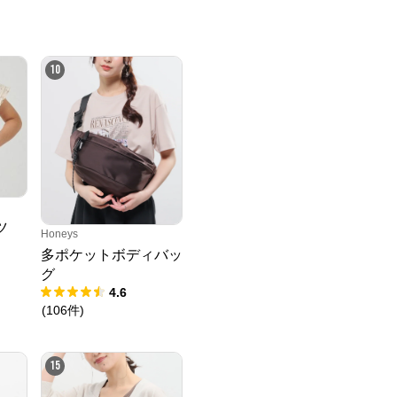
10
ツ
Honeys
多ポケットボディバッ
グ
4.6
(
106
件
)
15