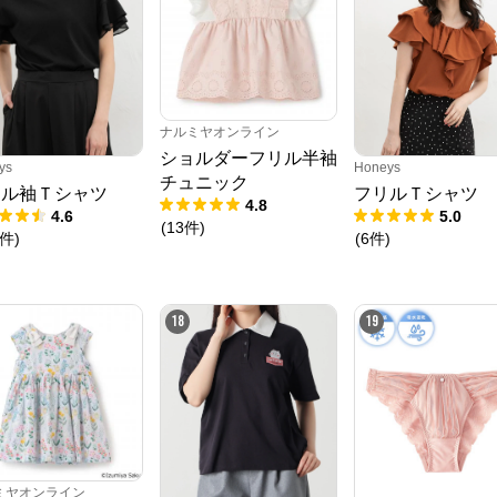
ナルミヤオンライン
ショルダーフリル半袖
ys
Honeys
チュニック
リル袖Ｔシャツ
フリルＴシャツ
4.8
4.6
5.0
(
13
件
)
件
)
(
6
件
)
18
19
ミヤオンライン