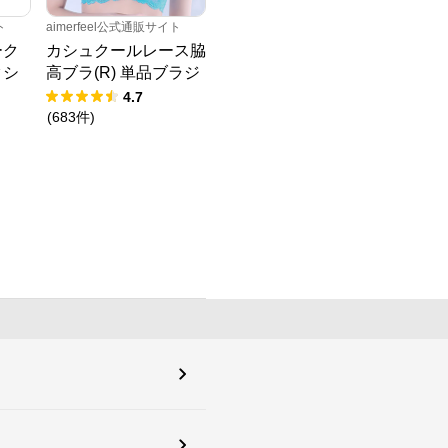
ト
aimerfeel公式通販サイト
ーク
カシュクールレース脇
クシ
高ブラ(R) 単品ブラジ
ャー
4.7
(
683
件
)