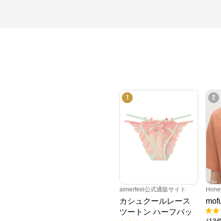
1
2
aimerfeel公式通販サイト
Hone
カシュクールレース
mo
ツートン ハーフバッ
(
13