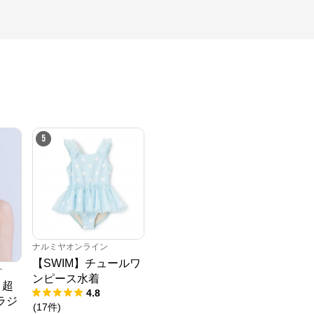
5
ナルミヤオンライン
【SWIM】チュールワ
ト
ンピース水着
 超
4.8
ラジ
(
17
件
)