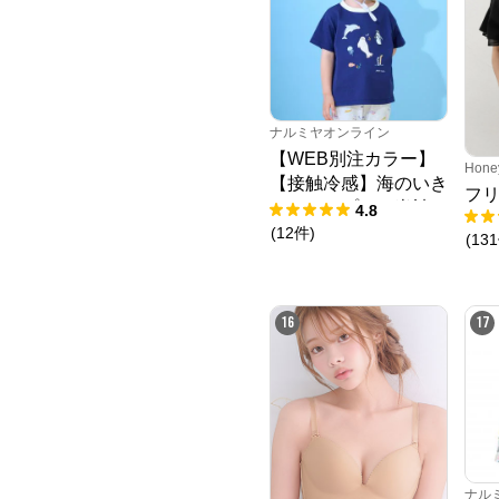
ナルミヤオンライン
【WEB別注カラー】
Hone
【接触冷感】海のいき
フ
ものアップリケ半袖T
4.8
シャツ
(
12
件
)
(
131
16
17
ナル