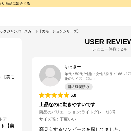
で良い商品に出会える
ネックジャンパースカート【美モーションシリーズ】
USER REVIE
レビュー件数：
2
件
ゆっきー
年代
：
50代
性別
：
女性
身長
：
166～17
靴のサイズ
：
25cm
購入確認済み
5.0
上品なのに動きやすいです
商品のバリエーション:
ライトグレー/13号
トア
サイズ感
：
丁度いい
ート【美
高見えするワンピースを探してました。
