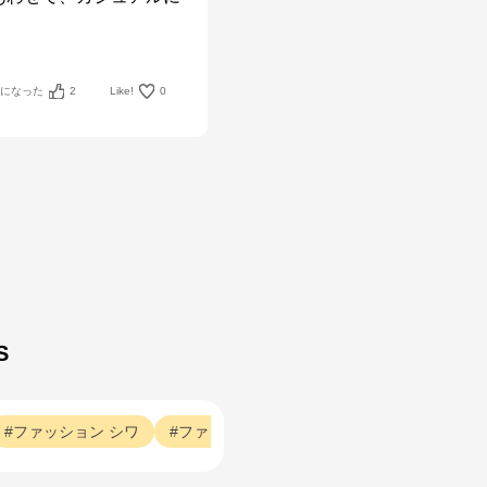
考になった
2
Like!
0
S
ファッション
シワ
ファッション
ヘビロテ
ファッション
ワ