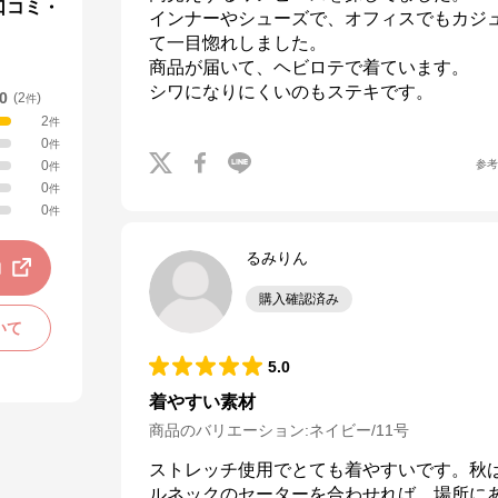
口コミ・
インナーやシューズで、オフィスでもカジ
て一目惚れしました。

商品が届いて、ヘビロテで着ています。

シワになりにくいのもステキです。
.0
(
2
)
件
2
件
0
件
参
0
件
0
件
0
件
るみりん
動
購入確認済み
いて
5.0
着やすい素材
商品のバリエーション:
ネイビー/11号
ストレッチ使用でとても着やすいです。秋
ルネックのセーターを合わせれば、場所に