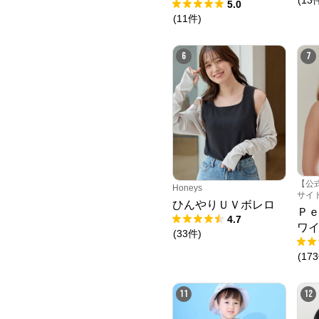
クショーツ
5.0
(
11
件
)
6
7
【公
Honeys
サイ
ひんやりＵＶボレロ
Ｐ
4.7
ワ
(
33
件
)
(
173
11
12