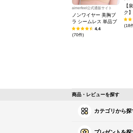
【泉
aimerfeel公式通販サイト
ク
ノンワイヤー 美胸ブ
キ
ラ シームレス 単品ブ
(
18
ラジャー
4.4
(
70
件
)
商品・レビューを探す
カテゴリから探
プレゼントを探