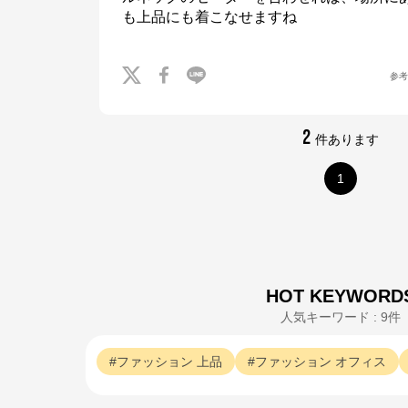
も上品にも着こなせますね
参
2
件あります
1
HOT KEYWORD
人気キーワード : 9件
ファッション
上品
ファッション
オフィス