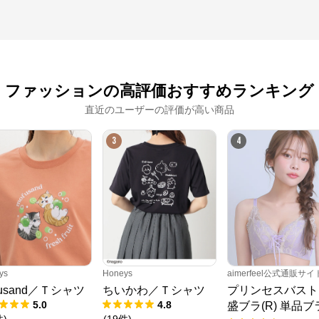
ファッションの高評価おすすめランキング
直近のユーザーの評価が高い商品
3
4
ys
Honeys
aimerfeel公式通販サイ
fusand／Ｔシャツ
ちいかわ／Ｔシャツ
プリンセスバスト
5.0
4.8
盛ブラ(R) 単品ブ
件
)
(
19
件
)