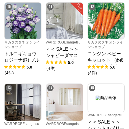
10
11
12
※外部サイトが開きます
サカタのタネ オンラインショップ
からのコメ
ント
サカタのタネ オンラインショップ

https://sakata-netshop.com/shop/default.aspx

サカタのタネ オンライ
WARDROBEsangetsu
サカタのタネ オンライ
ンショップ
ンショップ
＜＜ SALE ＞＞
創業100年以上の国内最大手種苗メーカー、サカタの
トルコギキョウ
ニンジン ベビー
タネが運営するオンラインショップです。花と野菜、
シャビーダマス
園芸用品を中心に、ガーデニングを愛好される皆様の
ロジーナ(R) ブル
キャロット （約8
ク ドレープカー
5.0
お役に立つ商品を多数ご紹介しています！
ーピコティー (ve
00粒） 実咲 袋
5.0
5.0
テン
(
4
件
)
r.2) （PS約35
(
4
件
)
(
3
件
)
粒） 袋
13
14
15
WARDROBEsangetsu
＜＜ SALE ＞＞
WARDROBEsangetsu
WARDROBEsangetsu
ジェントルブリー