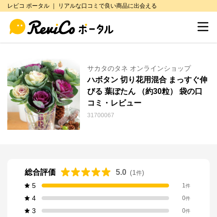
レビコ ポータル ｜ リアルな口コミで良い商品に出会える
サカタのタネ オンラインショップ
ハボタン 切り花用混合 まっすぐ伸
びる 葉ぼたん （約30粒） 袋の口
コミ・レビュー
31700067
総合評価
5.0
(
1
)
件
5
1
件
4
0
件
3
0
件