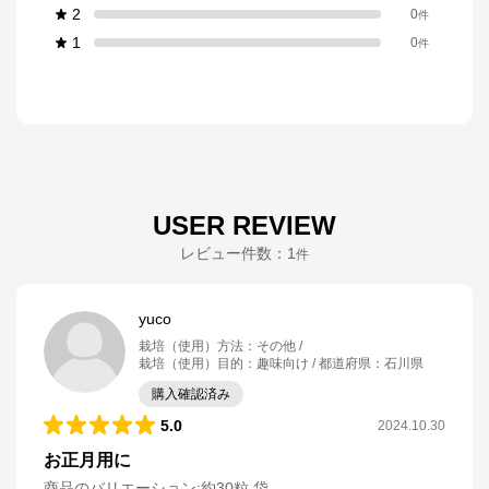
2
0
件
1
0
件
USER REVIEW
レビュー件数：
1
件
yuco
栽培（使用）方法
：
その他
栽培（使用）目的
：
趣味向け
都道府県
：
石川県
購入確認済み
5.0
2024.10.30
お正月用に
商品のバリエーション:
約30粒 袋