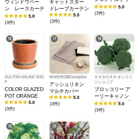
ウィンドウペー
キャットスター
ズ チョコ／レー
5.0
ン レースカーテ
ドレープカーテン
スカーテンライト
(
3
件
)
5.0
ン
5.0
ウェーブ 幅301
(
3
件
)
(
3
件
)
～400㎝ 丈141
～180㎝
16
17
18
DULTON ONLINE SHO
WARDROBEsangetsu
サカタのタネ オンライ
P
ンショップ
アッシュリネン
COLOR GLAZED
ブロッコリー ア
マルチカバー
POT ORANGE
ーリーキャノン
5.0
5.0
（約2000粒） 大
(
3
件
)
5.0
(
3
件
)
袋
(
3
件
)
19
20