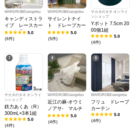
WARDROBEsangetsu
WARDROBEsangetsu
サカタのタネ オンライ
ンショップ
キャンディストラ
サイレントナイ
Yポット 7.5cm 20
イプ レースカー
ト ドレープカー
00個1組
テン単品
テン
5.0
5.0
5.0
(
6
件
)
(
5
件
)
(
4
件
)
7
8
9
サカタのタネ オンライ
WARDROBEsangetsu
WARDROBEsangetsu
ンショップ
近江の麻-オウミ
フリュ ドレープ
鉄力あくあ（R）
ノアサ- マルチ
カーテン
300mL×3本1組
5.0
カバー
サカタのタネ オンラインショップ
5.0
5.0
(
4
件
)
(
4
件
)
(
4
件
)
公式ECサイト