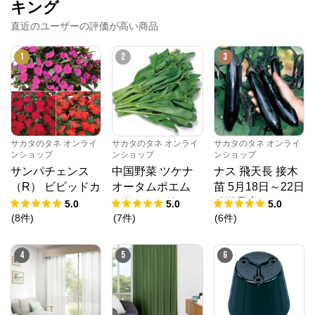
キング
直近のユーザーの評価が高い商品
1
2
3
サカタのタネ オンライ
サカタのタネ オンライ
サカタのタネ オンライ
ンショップ
ンショップ
ンショップ
サンパチェンス
中国野菜 ツケナ
ナス 飛天長 接木
（R） ビビッドカ
オータムポエム
苗 5月18日～22日
ラー 3種セット 4
（約19000粒） 1
発送予定 6ポット
5.0
5.0
5.0
月6日～10日発送
dL 袋
1組
(
8
件
)
(
7
件
)
(
6
件
)
予定 6株（3種×2
株）1組
4
5
6