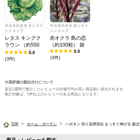
サカタのタネ オンライ
サカタのタネ オンライ
ンショップ
ンショップ
レタス キングク
赤オクラ 島の恋
ラウン （約550
（約100粒） 袋
5.0
粒） 実咲 袋
5.0
(
3
件
)
(
3
件
)
※高評価の順位付けについて
直近2週間で集計したレビューの評価平均が高い商品順に表示されます。
集計対象は、5件以上のレビューがある商品となります。
TOP
ホーム・ガーデン
ハボタン 切り花用混合 まっすぐ伸びる 葉ぼた