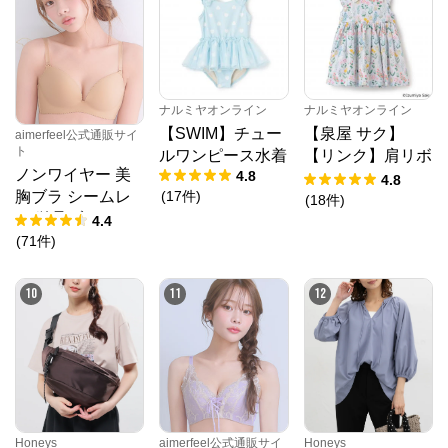
ナルミヤオンライン
ナルミヤオンライン
【SWIM】チュー
【泉屋 サク】
aimerfeel公式通販サイ
ト
ルワンピース水着
【リンク】肩リボ
ノンワイヤー 美
4.8
ンフラワーキャッ
4.8
(
17
件
)
胸ブラ シームレ
トワンピース
(
18
件
)
SNIDEL（スナイデル）公式サイト
ス 単品ブラジャ
4.4
ー
(
71
件
)
公式ECサイト
10
11
12
※外部サイトが開きます
Honeys
aimerfeel公式通販サイ
Honeys