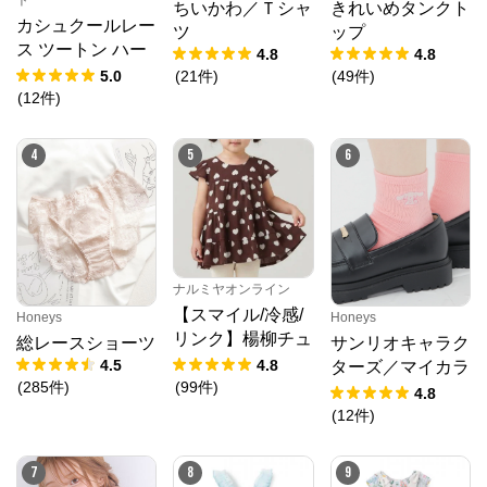
ちいかわ／Ｔシャ
きれいめタンクト
カシュクールレー
ツ
ップ
ス ツートン ハー
4.8
4.8
フバックショーツ
5.0
(
21
件
)
(
49
件
)
(
12
件
)
4
5
6
ナルミヤオンライン
【スマイル/冷感/
Honeys
Honeys
リンク】楊柳チュ
総レースショーツ
サンリオキャラク
ニック
4.5
4.8
ターズ／マイカラ
(
285
件
)
(
99
件
)
ーソックス
4.8
(
12
件
)
7
8
9