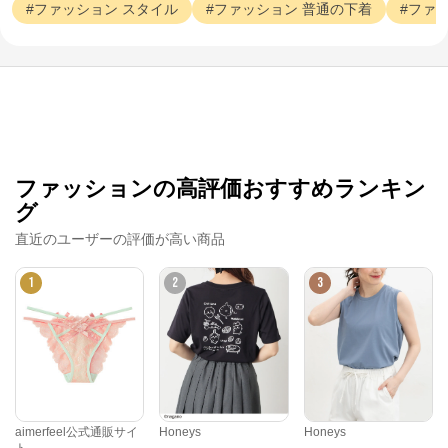
ファッション
スタイル
ファッション
普通の下着
ファ
ファッションの高評価おすすめランキン
グ
直近のユーザーの評価が高い商品
1
2
3
aimerfeel公式通販サイ
Honeys
Honeys
ト