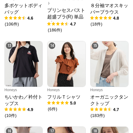
ト
多ポケットボディ
８分袖マオスキッ
プリンセスバスト
バッグ
パーブラウス
超盛ブラ(R) 単品
4.6
4.8
ブラジャー
(
106
件
)
4.7
(
18
件
)
(
186
件
)
13
14
15
Honeys
Honeys
Honeys
ちいかわ／衿付ト
フリルＴシャツ
オーガニックタン
5.0
ップス
クトップ
(
6
件
)
4.9
4.7
(
10
件
)
(
183
件
)
16
17
18