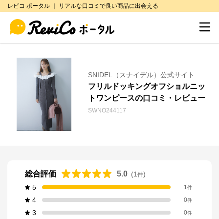
レビコ ポータル ｜ リアルな口コミで良い商品に出会える
SNIDEL（スナイデル）公式サイト
フリルドッキングオフショルニッ
トワンピースの口コミ・レビュー
SWNO244117
総合評価
5.0
(
1
)
件
5
1
件
4
0
件
3
0
件