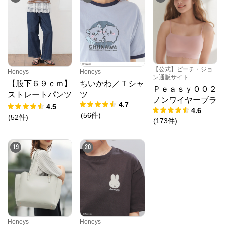
【公式】ピーチ・ジョ
Honeys
Honeys
ン通販サイト
【股下６９ｃｍ】
ちいかわ／Ｔシャ
Ｐｅａｓｙ００２
ストレートパンツ
ツ
ノンワイヤーブラ
4.7
(股下60/63/66/69/
4.5
4.6
(
56
件
)
72cm展開)
(
52
件
)
(
173
件
)
19
20
Honeys
Honeys