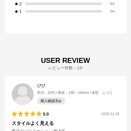
2
0
件
1
0
件
USER REVIEW
レビュー件数：
1
件
ぴぴ
年代
：
20代
身長
：
156～160cm
体型
：
ふつう
購入確認済み
5.0
2025.01.28
スタイルよく見える
商品のバリエーション:
BLK/F