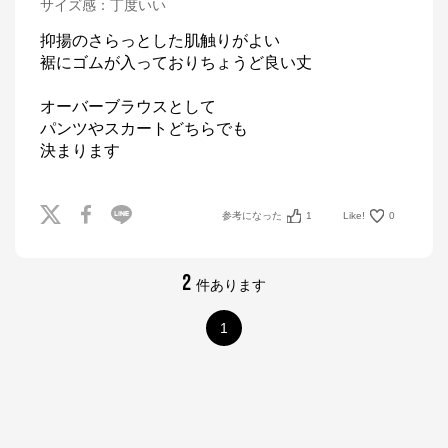
サイズ感
：
丁度いい
抑揚のさらっとした肌触りがよい

裾にゴムが入っておりちょうど良い丈

オーバーブラウスとして

パンツやスカートどちらでも

決まります
参考になった
1
Like!
0
2
件あります
1