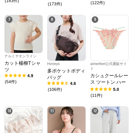
(
183
件
)
ズペインターパン
(
122
件
)
(
173
件
)
ツ
クロスプラス　オンラインストア
からのコメン
7
8
9
ト
N.O.R.C (ノーク)、JUNKO SHIMADA (ジュンコシマ
ダ) 、ATSURO TAYAMA（アツロウ タヤマ）、

ALPHA CUBIC (アルファーキュービック)、DECOY 
(デコイ)、Petit Honfleur (プチオンフルール)、

DERMASHARE (ダーマシェア)など、20 代～ 40 代の
大人女子ブランドを中心に、多くの人気ブランドをラ
インナップ。

ナルミヤオンライン
レディースファッションを中心に、ライフスタイルを
カット楊柳Tシャ
Honeys
aimerfeel公式通販サイ
豊かにするオリジナルアイテムをご提案します。
ト
ツ
多ポケットボディ
カシュクールレー
4.9
バッグ
(
54
件
)
ス ツートン ハー
4.6
フバックショーツ
(
106
件
)
5.0
(
11
件
)
10
11
12