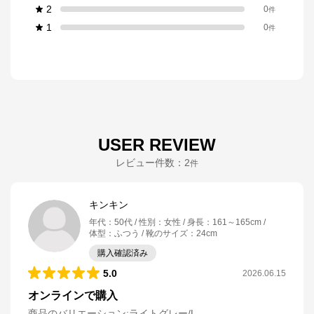
2
0
件
1
0
件
USER REVIEW
レビュー件数：
2
件
キンキン
年代
：
50代
性別
：
女性
身長
：
161～165cm
体型
：
ふつう
靴のサイズ
：
24cm
購入確認済み
5.0
2026.06.15
オンラインで購入
商品のバリエーション:
ライトグレー/L