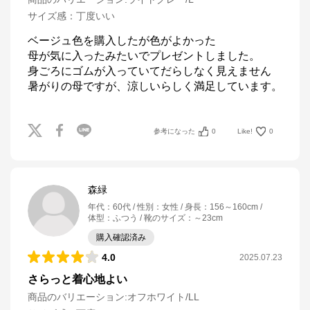
サイズ感
：
丁度いい
ベージュ色を購入したが色がよかった

母が気に入ったみたいでプレゼントしました。

身ごろにゴムが入っていてだらしなく見えません

暑がりの母ですが、涼しいらしく満足しています。
参考になった
0
Like!
0
森緑
年代
：
60代
性別
：
女性
身長
：
156～160cm
体型
：
ふつう
靴のサイズ
：
～23cm
購入確認済み
4.0
2025.07.23
さらっと着心地よい
商品のバリエーション:
オフホワイト/LL