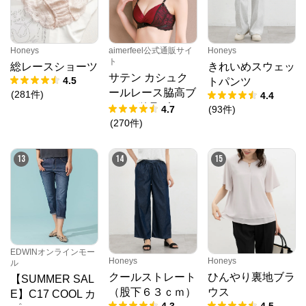
Honeys
aimerfeel公式通販サイ
Honeys
ト
総レースショーツ
きれいめスウェッ
サテン カシュク
4.5
トパンツ
ールレース脇高ブ
(
281
件
)
4.4
ラ(R) 単品ブラジ
4.7
(
93
件
)
ャー
(
270
件
)
13
14
15
EDWINオンラインモー
Honeys
Honeys
ル
クールストレート
ひんやり裏地ブラ
【SUMMER SAL
（股下６３ｃｍ）
ウス
E】C17 COOL カ