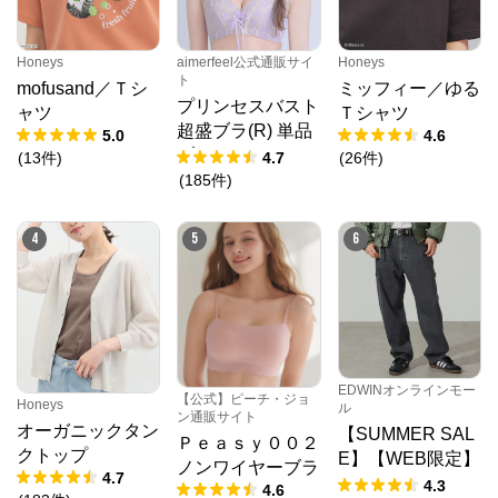
Honeys
aimerfeel公式通販サイ
Honeys
ト
mofusand／Ｔシ
ミッフィー／ゆる
プリンセスバスト
ャツ
Ｔシャツ
超盛ブラ(R) 単品
5.0
4.6
ブラジャー
(
13
件
)
4.7
(
26
件
)
(
185
件
)
4
5
6
クロスプラス オンラインストア
EDWINオンラインモー
【公式】ピーチ・ジョ
Honeys
ル
ン通販サイト
オーガニックタン
【SUMMER SAL
公式ECサイト
Ｐｅａｓｙ００２
クトップ
E】【WEB限定】
ノンワイヤーブラ
4.7
STEPMARK ルー
4.3
4.6
※外部サイトが開きます