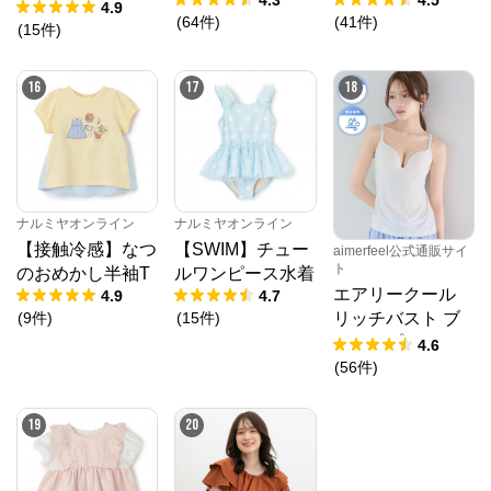
4.3
4.5
プリ デニムパン
4.9
(
64
件
)
(
41
件
)
ツ【涼】
(
15
件
)
16
17
18
ナルミヤオンライン
ナルミヤオンライン
【接触冷感】なつ
【SWIM】チュー
aimerfeel公式通販サイ
ト
のおめかし半袖T
ルワンピース水着
エアリークール
4.9
4.7
(
9
件
)
(
15
件
)
リッチバスト ブ
ラトップ (ワイヤ
4.6
ー入り)
(
56
件
)
19
20