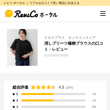
レビコ ポータル ｜ リアルな口コミで良い商品に出会える
クロスプラス オンラインストア
消しプリーツ楊柳ブラウスの口コ
ミ・レビュー
35163400030036
総合評価
4.5
(
2
)
件
5
1
件
4
1
件
3
0
件