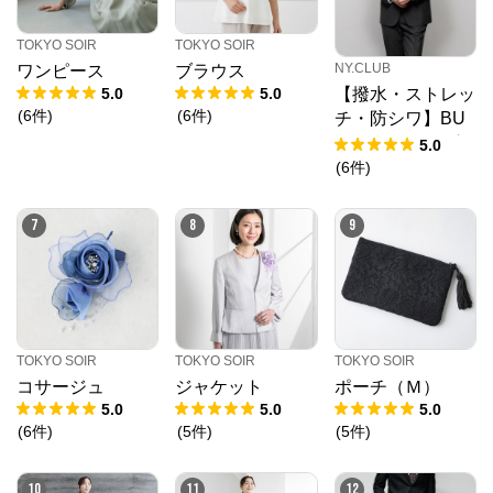
TOKYO SOIR
TOKYO SOIR
NY.CLUB
ワンピース
ブラウス
5.0
5.0
【撥水・ストレッ
(
6
件
)
(
6
件
)
チ・防シワ】BU
NGY CLOTH グ
5.0
レンチェック ジ
(
6
件
)
ャケット(セット
アップ対応)
7
8
9
TOKYO SOIR
TOKYO SOIR
TOKYO SOIR
コサージュ
ジャケット
ポーチ（Ｍ）
5.0
5.0
5.0
TOKYO SOIR
(
6
件
)
(
5
件
)
(
5
件
)
公式ECサイト
10
11
12