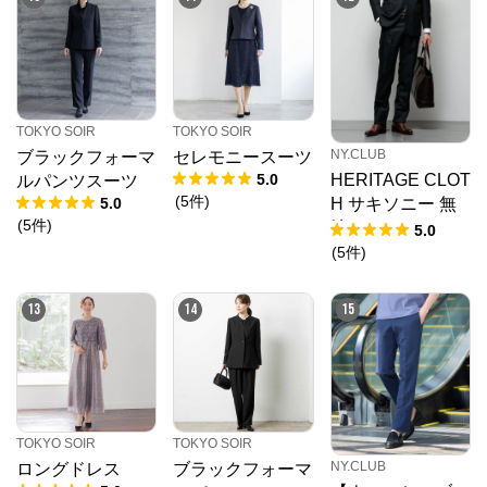
※外部サイトが開きます
TOKYO SOIR
からのコメント
レディースフォーマルウェアの東京ソワール公式通販
TOKYO SOIR
TOKYO SOIR
サイト。

NY.CLUB
ブラックフォーマ
セレモニースーツ
ブラックフォーマル（喪服）や結婚式のパーティドレ
ス、卒入学式のセレモニースーツなど

5.0
HERITAGE CLOT
ルパンツスーツ
豊富なフォーマルウェアとアクセサリーを販売中。
(
5
件
)
5.0
H サキソニー 無
(
5
件
)
地 ソフトテーパ
5.0
ードスラックス
(
5
件
)
(セットアップ対
応)
13
14
15
TOKYO SOIR
TOKYO SOIR
NY.CLUB
ロングドレス
ブラックフォーマ