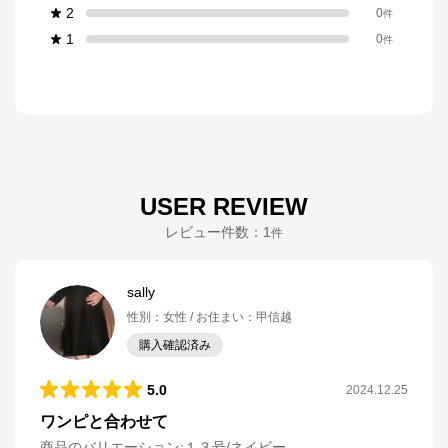
2
0
件
1
0
件
USER REVIEW
レビュー件数：
1
件
sally
性別
：
女性
お住まい
：
甲信越
購入確認済み
5.0
2024.12.25
ワンピと合わせて
商品のバリエーション:
１３号/ネイビー