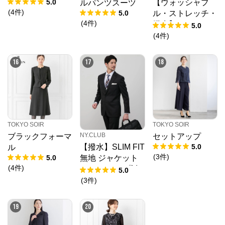
5.0
【ウォッシャブ
ルパンツスーツ
(
4
件
)
5.0
ル・ストレッチ・
(
4
件
)
撥水】MOVING C
5.0
OMFORT エスパ
(
4
件
)
ンディージャージ
ー ウエストアジ
16
17
18
ャスト パンツ(セ
ットアップ対応)
TOKYO SOIR
TOKYO SOIR
NY.CLUB
ブラックフォーマ
セットアップ
5.0
【撥水】SLIM FIT
ル
(
3
件
)
5.0
無地 ジャケット
(
4
件
)
(セットアップ対
5.0
応)
(
3
件
)
19
20