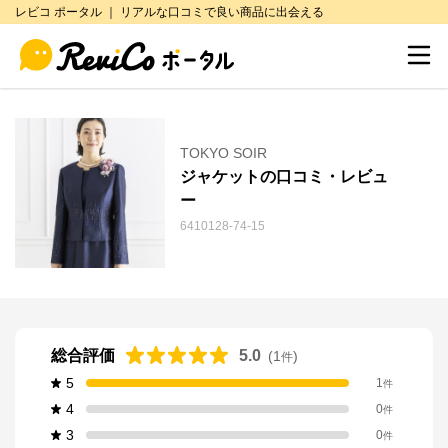
レビコ ポータル ｜ リアルな口コミで良い商品に出会える
TOKYO SOIR
ジャケットの口コミ・レビュ
ー
6410128-74-15
総合評価
5.0
(
1
)
件
5
1
件
4
0
件
3
0
件