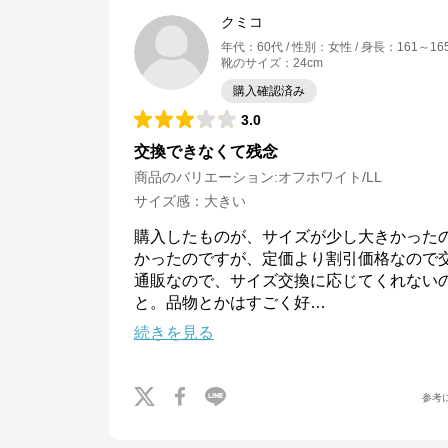
クミコ
年代
：
60代
性別
：
女性
身長
：
161～16
靴のサイズ
：
24cm
購入確認済み
3.0
交換できなくて残念
商品のバリエーション:
オフホワイト/LL
サイズ感
：
大きい
購入したものが、サイズが少し大きかった
かったのですが、定価より割引価格なので
通販なので、サイズ交換に応じてくれない
と。品物とかはすごく好
…
続きを見る
クロスプラス オンラインストア
参考
公式ECサイト