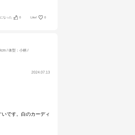
考になった
0
Like!
0
0cm
体型
：
小柄
2024.07.13


すいです。白のカーディ