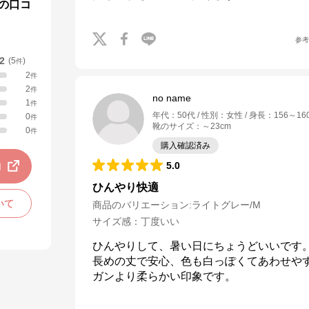
の口コ
参
.2
(
5
)
件
2
件
2
件
no name
1
件
年代
：
50代
性別
：
女性
身長
：
156～16
0
件
靴のサイズ
：
～23cm
0
件
購入確認済み
動
5.0
ひんやり快適
いて
商品のバリエーション:
ライトグレー/M
サイズ感
：
丁度いい
ひんやりして、暑い日にちょうどいいです。
長めの丈で安心、色も白っぽくてあわせや
ガンより柔らかい印象です。