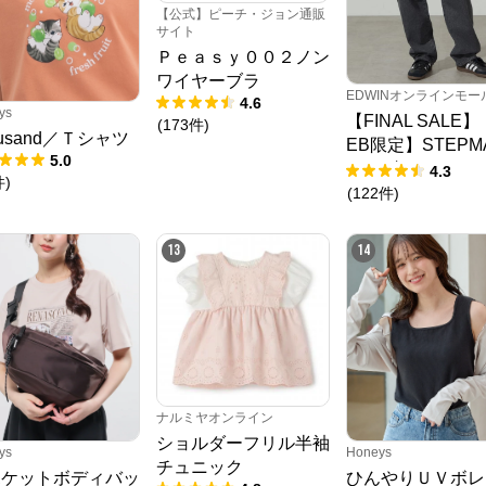
【公式】ピーチ・ジョン通販
サイト
Ｐｅａｓｙ００２ノン
ワイヤーブラ
EDWINオンラインモー
4.6
ys
【FINAL SALE
(
173
件
)
fusand／Ｔシャツ
EB限定】STEPM
5.0
ルーズペインター
4.3
件
)
ツ
(
122
件
)
13
14
ナルミヤオンライン
ショルダーフリル半袖
ys
Honeys
チュニック
ポケットボディバッ
ひんやりＵＶボレ