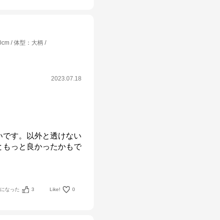
0cm
体型
：
大柄
2023.07.18
いです。以外と透けない
ともっと良かったかもで
考になった
3
Like!
0