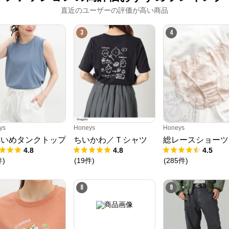
直近のユーザーの評価が高い商品
3
4
ys
Honeys
Honeys
れいめタンクトップ
ちいかわ／Ｔシャツ
総レースショーツ
4.8
4.8
4.5
件
)
(
19
件
)
(
285
件
)
8
9