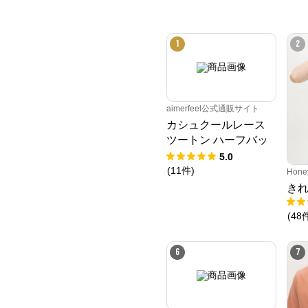
1
2
aimerfeel公式通販サイト
カシュクールレース
ツートン ハーフバッ
クショーツ
5.0
(
11
件
)
Hone
き
(
48
6
7