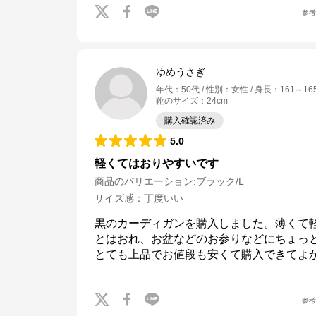
参
ゆめうさぎ
年代
：
50代
性別
：
女性
身長
：
161～16
靴のサイズ
：
24cm
購入確認済み
5.0
軽くてはおりやすいです
商品のバリエーション:
ブラック/L
サイズ感
：
丁度いい
黒のカーディガンを購入しました。薄くて
とはおれ、お盆などのお参りなどにちょっ
とても上品でお値段も安くて購入できてよ
参