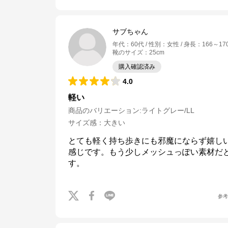
サブちゃん
年代
：
60代
性別
：
女性
身長
：
166～17
靴のサイズ
：
25cm
購入確認済み
4.0
軽い
商品のバリエーション:
ライトグレー/LL
サイズ感
：
大きい
とても軽く持ち歩きにも邪魔にならず嬉し
感じです。もう少しメッシュっぽい素材だ
す。
参