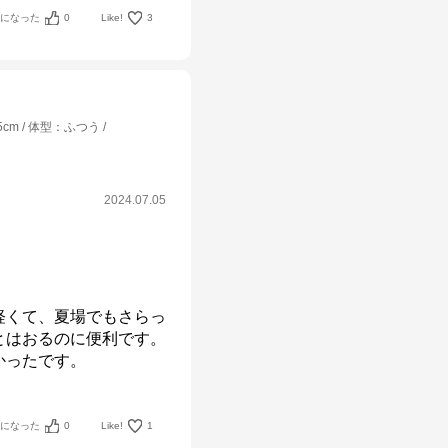
考になった
0
Like!
3
5cm
体型
：
ふつう
2024.07.05
軽くて、夏場でもさらっ
とはおるのに便利です。
かったです。
考になった
0
Like!
1