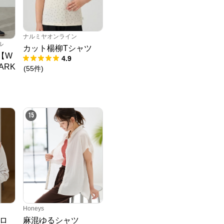
ナルミヤオンライン
ル
カット楊柳Tシャツ
】【W
4.9
ARK
(
55
件
)
パン
15
Honeys
ロ
麻混ゆるシャツ