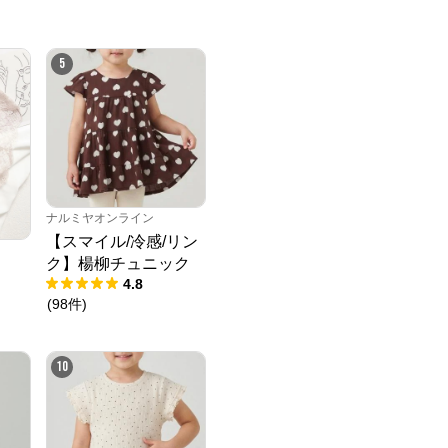
5
ナルミヤオンライン
【スマイル/冷感/リン
ク】楊柳チュニック
4.8
(
98
件
)
10