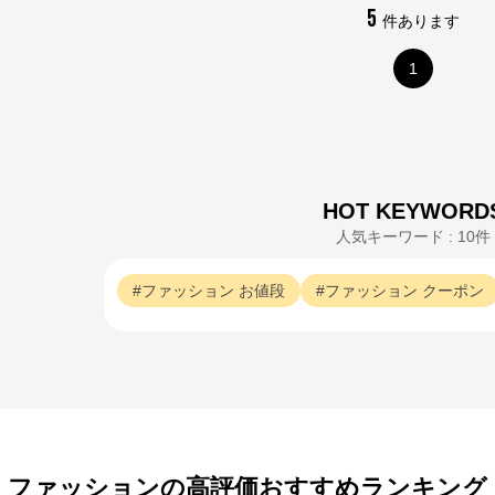
※外部サイトが開きます
5
件あります
クロスプラス　オンラインストア
からのコメント
1
N.O.R.C (ノーク)、JUNKO SHIMADA (ジュンコシマダ) 、ATSURO TAYAMA
（アツロウ タヤマ）、

ALPHA CUBIC (アルファーキュービック)、DECOY (デコイ)、Petit Honfleur 
(プチオンフルール)、

DERMASHARE (ダーマシェア)など、20 代～ 40 代の大人女子ブランドを中
心に、多くの人気ブランドをラインナップ。

レディースファッションを中心に、ライフスタイルを豊かにするオリジナルア
HOT KEYWORD
イテムをご提案します。
人気キーワード : 10件
ファッション
お値段
ファッション
クーポン
ファッションの高評価おすすめランキング