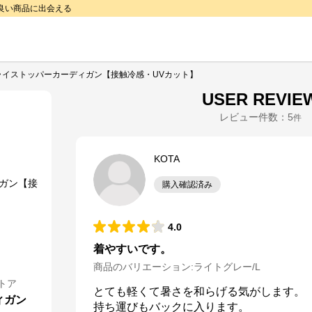
で良い商品に出会える
ライストッパーカーディガン【接触冷感・UVカット】
USER REVIE
レビュー件数：
5
件
KOTA
購入確認済み
4.0
着やすいです。
商品のバリエーション:
ライトグレー/L
トア
とても軽くて暑さを和らげる気がします。

ィガン
持ち運びもバックに入ります。