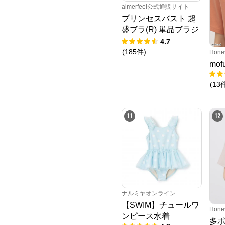
aimerfeel公式通販サイト
プリンセスバスト 超
盛ブラ(R) 単品ブラジ
ャー
4.7
(
185
件
)
Hone
mo
(
13
11
12
ナルミヤオンライン
【SWIM】チュールワ
Hone
ンピース水着
多