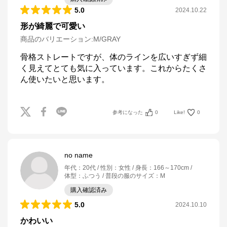
5.0
2024.10.22
形が綺麗で可愛い
商品のバリエーション:
M/GRAY
骨格ストレートですが、体のラインを広いすぎず細
く見えてとても気に入っています。これからたくさ
ん使いたいと思います。
参考になった
0
Like!
0
no name
年代
：
20代
性別
：
女性
身長
：
166～170cm
体型
：
ふつう
普段の服のサイズ
：
M
購入確認済み
5.0
2024.10.10
かわいい