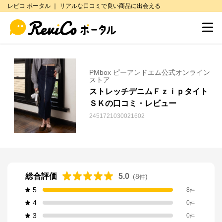
レビコ ポータル ｜ リアルな口コミで良い商品に出会える
PMbox ピーアンドエム公式オンライン
ストア
ストレッチデニムＦｚｉｐタイト
ＳＫの口コミ・レビュー
2451721030021602
総合評価
5.0
(
8
)
件
5
8
件
4
0
件
3
0
件