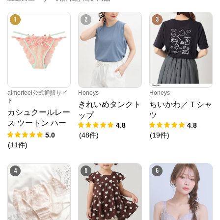
PMbox ピーアンドエム公式オンラインストア
1
2
3
公式ECサイト
※外部サイトが開きます
PMbox ピーアンドエム公式オンラインストア
aimerfeel公式通販サイ
Honeys
Honeys
からのコメント
ト
きれいめタンクト
ちいかわ／Ｔシャ
https://onlinestore.pandm.co.jp/shop/
カシュクールレー
ップ
ツ
ス ツートン ハー
4.8
4.8
フバックショーツ
5.0
(
48
件
)
(
19
件
)
(
11
件
)
4
5
6