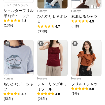
ナルミヤオンライン
ショルダーフリル
Honeys
Honeys
半袖チュニック
ひんやりＵＶボレ
麻混ゆるシャツ
4.8
4.9
ロ
(
13
件
)
(
9
件
)
4.7
(
33
件
)
16
17
18
Honeys
Honeys
Honeys
ちいかわ／Ｔシャ
シャーリングキャ
フリルＴシャツ
5.0
ツ
ミソール
(
6
件
)
4.7
4.8
(
56
件
)
(
26
件
)