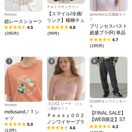
ナルミヤオンライン
【スマイル/冷感/
Honeys
aimerfeel公式通販サイ
ト
リンク】楊柳チュ
総レースショーツ
プリンセスバスト
ニック
4.5
4.8
超盛ブラ(R) 単品
(
285
件
)
(
99
件
)
ブラジャー
4.7
(
185
件
)
7
8
9
EDWINオンラインモー
【公式】ピーチ・ジョ
Honeys
ル
ン通販サイト
mofusand／Ｔシ
【FINAL SALE】
Ｐｅａｓｙ００２
ャツ
【WEB限定】ST
ノンワイヤーブラ
5.0
EPMARK ルーズ
4.3
4.6
(
13
件
)