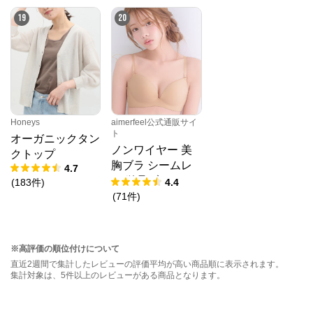
19
20
Honeys
aimerfeel公式通販サイ
ト
オーガニックタン
ノンワイヤー 美
クトップ
胸ブラ シームレ
4.7
ス 単品ブラジャ
(
183
件
)
4.4
ー
(
71
件
)
※高評価の順位付けについて
直近2週間で集計したレビューの評価平均が高い商品順に表示されます。
集計対象は、5件以上のレビューがある商品となります。