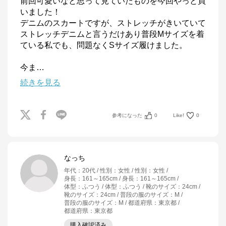
前回可愛いなと思って見ていたものを今回やっと買
いました！

デニムのスカートですが、ストレッチがきいていて
ストレッチデニムと言うだけあり普段Mサイズを着
ている私でも、問題なくSサイズ履けました。

今ま
…
続きを見る
参考になった
0
Like!
0
なっち
年代
：
20代
性別
：
女性
性別
：
女性
身長
：
161～165cm
身長
：
161～165cm
体型
：
ふつう
体型
：
ふつう
靴のサイズ
：
24cm
靴のサイズ
：
24cm
普段の服のサイズ
：
M
普段の服のサイズ
：
M
都道府県
：
東京都
都道府県
：
東京都
購入確認済み