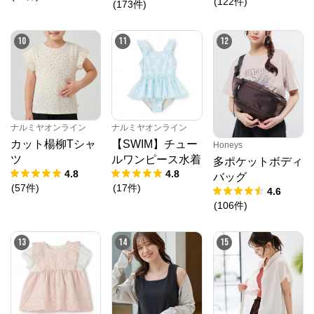
ペインターパンツ
(
122
件
)
(
173
件
)
10
11
12
ナルミヤオンライン
ナルミヤオンライン
カット楊柳Tシャ
【SWIM】チュー
Honeys
ツ
ルワンピース水着
多ポケットボディ
4.8
4.8
バッグ
(
57
件
)
(
17
件
)
4.6
(
106
件
)
13
14
15