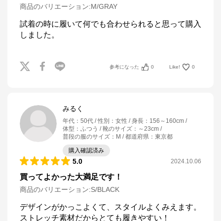
商品のバリエーション:
M/GRAY
試着の時に履いて何でも合わせられると思って購入
しました。
参考になった
0
Like!
0
みるく
年代
：
50代
性別
：
女性
身長
：
156～160cm
体型
：
ふつう
靴のサイズ
：
～23cm
普段の服のサイズ
：
M
都道府県
：
東京都
購入確認済み
5.0
2024.10.06
買ってよかった大満足です！
商品のバリエーション:
S/BLACK
デザインがかっこよくて、スタイルよくみえます。
ストレッチ素材だからとても履きやすい！
