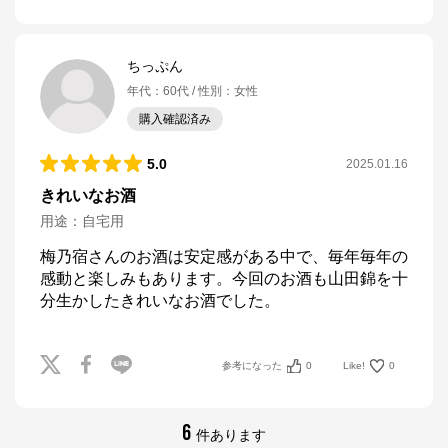
ちっぷん
年代
：
60代
性別
：
女性
購入確認済み
5.0
2025.01.16
きれいなお酒
用途
：
自宅用
梅乃宿さんのお酒は安定感がある中で、毎年毎年の
感動と楽しみもあります。今回のお酒も山田錦を十
分生かしたきれいなお酒でした。
参考になった
0
Like!
0
6
件あります