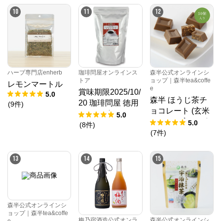
10
11
12
ハーブ専門店enherb
珈琲問屋オンラインス
森半公式オンラインシ
トア
ョップ｜森半tea&coffe
レモンマートル
e
賞味期限2025/10/
5.0
森半 ほうじ茶チ
20 珈琲問屋 徳用
(
9
件
)
ョコレート (玄米
フリーズドライ
5.0
クランチ入) [50個
5.0
インスタントコー
(
8
件
)
入り]
(
7
件
)
ヒー・コロンビア
（２５０ｇ）
13
14
15
森半公式オンラインシ
ョップ｜森半tea&coffe
梅乃宿酒造公式オンラ
森半公式オンラインシ