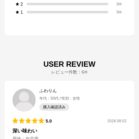
2
0
件
1
0
件
USER REVIEW
レビュー件数：
6
件
ふわりん
年代
：
50代
性別
：
女性
購入確認済み
5.0
2026.08.02
深い味わい
用途
：
自宅用