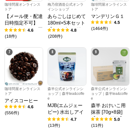
珈琲問屋オンラインス
梅乃宿酒造公式オンラ
珈琲問屋オンラインス
トア
インショップ
トア
【メール便・配達
あらごしはじめて
マンデリンＧ１
4.5
日時指定不可】
180ml×5本セット
(
1464
件
)
７月のおすすめ豆
【タンブラー付
4.6
4.8
４種類お試しコー
き】
(
18
件
)
(
208
件
)
ヒーメール便
（４袋セット/珈
7
8
9
琲解説付き）202
6年
珈琲問屋オンラインス
森半公式オンラインシ
森半公式オンラインシ
トア
ョップ｜森半tea&coffe
ョップ｜森半tea&coffe
e
e
アイスコーヒー
MJB(エムジェー
森半 おけいこ用
4.6
ビー) 水出しアイ
抹茶 [70g×8袋]
(
556
件
)
スコーヒー [18g×
【ケース単位】
4.7
5.0
6袋]
(
13
件
)
(
11
件
)