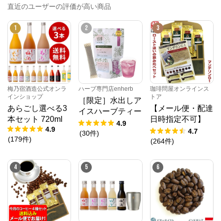
直近のユーザーの評価が高い商品
※外部サイトが開きます
1
2
3
梅乃宿酒造公式オンラインショップ
からのコメ
ント
私たち梅乃宿酒造は、「新しい酒文化を創造する蔵」
をテーマに掲げ、酒蔵として130年間培ってきた技を
いかしながら、お酒をもっともっと自由にしたいと考
梅乃宿酒造公式オンラ
ハーブ専門店enherb
珈琲問屋オンラインス
えています。

インショップ
トア
［限定］水出しア
あらごし選べる3
【メール便・配達
果実感あふれる新感覚のリキュールから伝統的な日本
イスハーブティー
酒まで多彩な商品を、直接でご自宅までスピーディに
本セット 720ml
日時指定不可】
カシス＆セイヨウ
4.9
お届けいたします。

4.9
マンデリンG1 ロ
4.7
サンザシ
(
30
件
)
また、ここでしか手に入らないオンラインショップ限
(
179
件
)
ーストお試し４種
(
264
件
)
定商品もご用意しています！
メール便 (解説付)
4
5
6