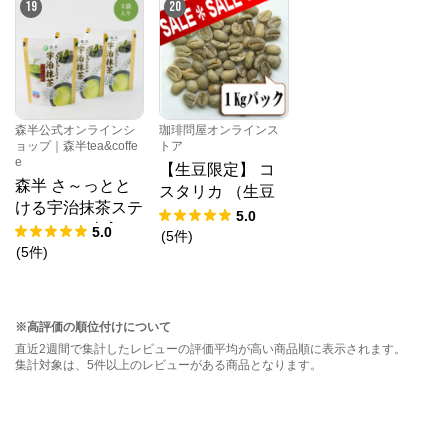
19
20
杯分入】 フレー
バーコーヒー
森半公式オンラインシ
珈琲問屋オンラインス
ョップ｜森半tea&coffe
トア
e
【生豆限定】 コ
森半 さ～っとと
スタリカ （生豆
ける宇治抹茶ステ
１ｋｇパック）
5.0
ィック [25本入り
5.0
(
5
件
)
×3袋]
(
5
件
)
※高評価の順位付けについて
直近2週間で集計したレビューの評価平均が高い商品順に表示されます。
集計対象は、5件以上のレビューがある商品となります。