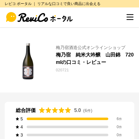
レビコ ポータル ｜ リアルな口コミで良い商品に出会える
梅乃宿酒造公式オンラインショップ
梅乃宿 純米大吟醸 山田錦 720
mlの口コミ・レビュー
020721
総合評価
5.0
(
6
)
件
5
6
件
4
0
件
3
0
件