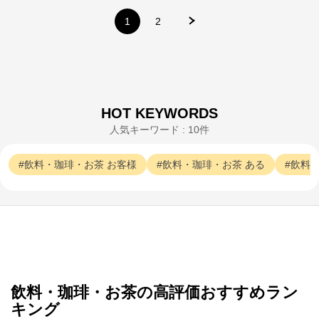
1
2
HOT KEYWORDS
人気キーワード : 10件
飲料・珈琲・お茶
お客様
飲料・珈琲・お茶
ある
飲料
梅乃宿酒造公式オンラインショップ
飲料・珈琲・お茶の高評価おすすめラン
キング
公式ECサイト