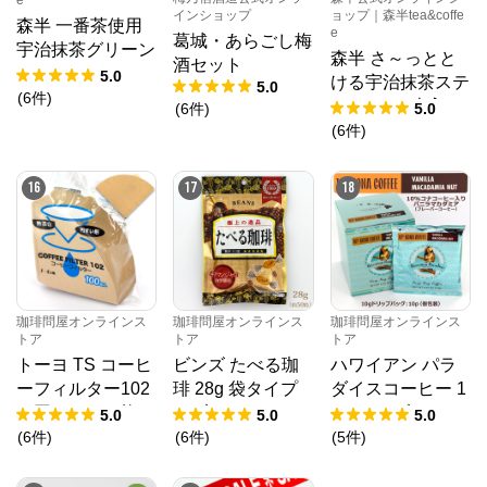
e
インショップ
ョップ｜森半tea&coffe
森半 一番茶使用
e
葛城・あらごし梅
宇治抹茶グリーン
森半 さ～っとと
酒セット
ティー [500g×10
5.0
ける宇治抹茶ステ
5.0
袋(5kg)] 【ケース
(
6
件
)
ィック [25本入り]
(
6
件
)
5.0
単位】
(
6
件
)
16
17
18
珈琲問屋オンラインス
珈琲問屋オンラインス
珈琲問屋オンラインス
トア
トア
トア
トーヨ TS コーヒ
ビンズ たべる珈
ハワイアン パラ
ーフィルター102
琲 28g 袋タイプ
ダイスコーヒー 1
N 円すい 100枚 1-
ラブリアモーレ
0％コナブレン
5.0
5.0
5.0
4人用 無漂白
ひねり包装・約5
ド・バニラマカダ
(
6
件
)
(
6
件
)
(
5
件
)
0粒
ミア ドリップバ
ックタイプ 【10