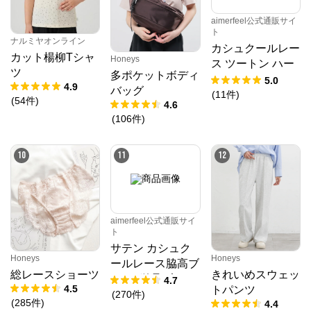
aimerfeel公式通販サイ
ト
ナルミヤオンライン
カシュクールレー
カット楊柳Tシャ
Honeys
ス ツートン ハー
ツ
多ポケットボディ
フバックショーツ
5.0
4.9
バッグ
(
11
件
)
(
54
件
)
4.6
(
106
件
)
10
11
12
aimerfeel公式通販サイ
ト
サテン カシュク
Honeys
Honeys
ールレース脇高ブ
総レースショーツ
きれいめスウェッ
ラ(R) 単品ブラジ
4.7
4.5
トパンツ
ャー
(
270
件
)
(
285
件
)
4.4