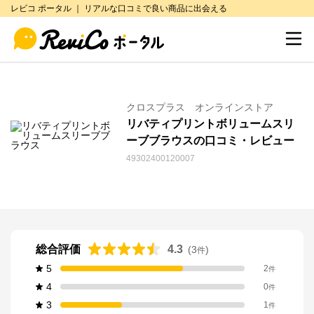
レビコ ポータル ｜ リアルな口コミで良い商品に出会える
クロスプラス オンラインストア
リバティプリントボリュームスリ
ーブブラウスの口コミ・レビュー
49302400120007
総合評価
4.3
(
3
)
件
5
2
件
4
0
件
3
1
件