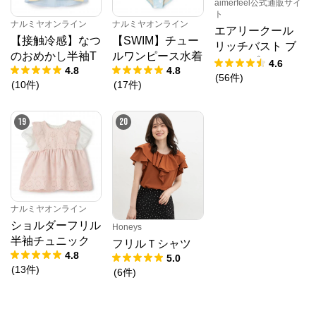
aimerfeel公式通販サイ
ト
ナルミヤオンライン
ナルミヤオンライン
エアリークール
【接触冷感】なつ
【SWIM】チュー
リッチバスト ブ
のおめかし半袖T
ルワンピース水着
ラトップ (ワイヤ
4.6
4.8
4.8
ー入り)
(
56
件
)
(
10
件
)
(
17
件
)
19
20
ナルミヤオンライン
ショルダーフリル
Honeys
半袖チュニック
フリルＴシャツ
4.8
5.0
(
13
件
)
(
6
件
)