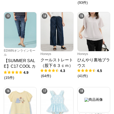
(
93
件
)
13
14
15
EDWINオンラインモー
Honeys
Honeys
ル
クールストレート
ひんやり裏地ブラ
【SUMMER SAL
（股下６３ｃｍ）
ウス
E】C17 COOL カ
4.3
4.5
プリ デニムパン
4.9
(
64
件
)
(
41
件
)
ツ【涼】
(
15
件
)
16
17
18