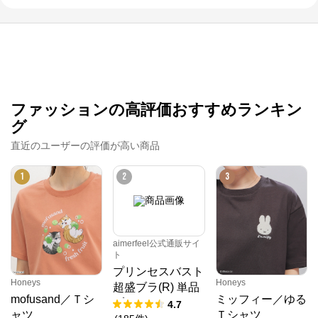
ファッションの高評価おすすめランキン
グ
直近のユーザーの評価が高い商品
1
2
3
aimerfeel公式通販サイ
ト
プリンセスバスト
Honeys
Honeys
超盛ブラ(R) 単品
mofusand／Ｔシ
ミッフィー／ゆる
ブラジャー
4.7
ャツ
Ｔシャツ