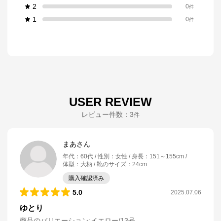
2
0
件
1
0
件
USER REVIEW
レビュー件数：
3
件
まあさん
年代
：
60代
性別
：
女性
身長
：
151～155cm
体型
：
大柄
靴のサイズ
：
24cm
購入確認済み
5.0
2025.07.06
ゆとり
商品のバリエーション:
イエロー/13号