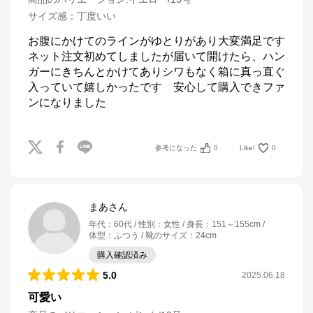
サイズ感
：
丁度いい
お腹にかけてのラインがゆとりがあり大変満足です

ネット注文初めてしましたが届いて開けたら、ハン
ガーにきちんとかけてありシワもなく箱に真っ直ぐ
入っていて嬉しかったです　安心して購入できファ
ンになりました
参考になった
0
Like!
0
まあさん
年代
：
60代
性別
：
女性
身長
：
151～155cm
体型
：
ふつう
靴のサイズ
：
24cm
購入確認済み
5.0
2025.06.18
可愛い