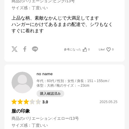
商品のバリエーション:
ピンク/13号
サイズ感
：
丁度いい
上品な柄、素敵なかんじで大満足してます

ハンガーにかけてあるままの配達で、シワもなく

すぐに着れます
参考になった
0
Like!
0
no name
年代
：
60代
性別
：
女性
身長
：
151～155cm
体型
：
大柄
靴のサイズ
：
～23cm
購入確認済み
3.0
2025.05.25
服の印象
商品のバリエーション:
イエロー/13号
サイズ感
：
丁度いい