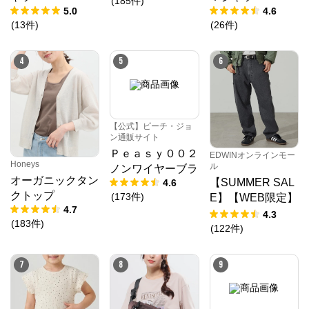
(
185
件
)
5.0
4.6
クロスプラス オンラインストア
(
13
件
)
(
26
件
)
公式ECサイト
4
5
6
※外部サイトが開きます
クロスプラス　オンラインストア
からのコメン
ト
【公式】ピーチ・ジョ
ン通販サイト
N.O.R.C (ノーク)、JUNKO SHIMADA (ジュンコシマ
Ｐｅａｓｙ００２
ダ) 、ATSURO TAYAMA（アツロウ タヤマ）、

EDWINオンラインモー
Honeys
ALPHA CUBIC (アルファーキュービック)、DECOY 
ル
ノンワイヤーブラ
(デコイ)、Petit Honfleur (プチオンフルール)、

オーガニックタン
【SUMMER SAL
4.6
DERMASHARE (ダーマシェア)など、20 代～ 40 代の
クトップ
(
173
件
)
E】【WEB限定】
大人女子ブランドを中心に、多くの人気ブランドをラ
4.7
インナップ。

STEPMARK ルー
4.3
レディースファッションを中心に、ライフスタイルを
(
183
件
)
ズペインターパン
(
122
件
)
豊かにするオリジナルアイテムをご提案します。
ツ
7
8
9