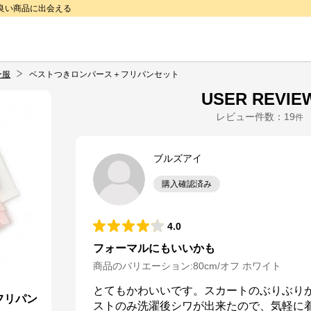
で良い商品に出会える
ー服
ベストつきロンパース＋フリパンセット
USER REVIE
レビュー件数：
19
件
ブルズアイ
購入確認済み
4.0
フォーマルにもいいかも
商品のバリエーション:
80cm/オフ ホワイト
とてもかわいいです。スカートのぶりぶり
フリパン
ストのみ洗濯後シワが出来たので、気軽に