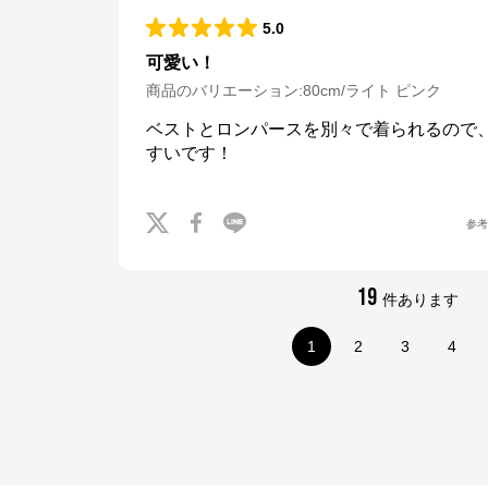
5.0
可愛い！
商品のバリエーション:
80cm/ライト ピンク
ベストとロンパースを別々で着られるので
すいです！
参
19
件あります
1
2
3
4
ナルミヤオンライン
公式ECサイト