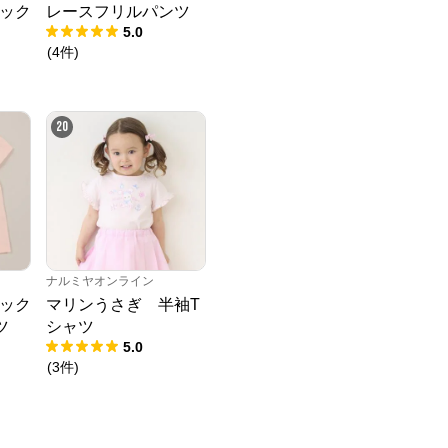
ック
レースフリルパンツ
5.0
(
4
件
)
20
ナルミヤオンライン
ック
マリンうさぎ 半袖T
ツ
シャツ
5.0
(
3
件
)