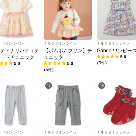
ミヤオンライン
ナルミヤオンライン
ナルミヤオンライン
スティナリバティテ
【ポムポムプリン】チ
Gabrielワンピー
5.0
アードチュニック
ュニック
(
5
件
)
5.0
5.0
)
(
5
件
)
13
14
ミヤオンライン
ナルミヤオンライン
ナルミヤオンライン