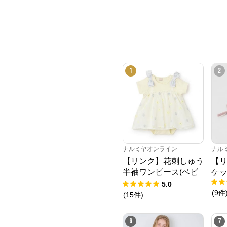
1
2
ナルミヤオンライン
ナル
【リンク】花刺しゅう
【
半袖ワンピース(ベビ
ケッ
ー)
5.0
(
9
件
(
15
件
)
6
7