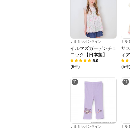
ナルミヤオンライン
ナル
イルマズガーデンチュ
サ
ニック【日本製】
ィ
5.0
(
6
件
)
(
5
件
11
12
ナルミヤオンライン
ナル