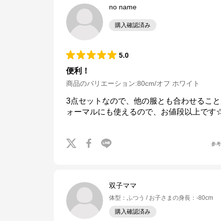
no name
購入確認済み
5.0
便利！
商品のバリエーション:
80cm/オフ ホワイト
3点セットなので、他の服とも合わせるこ
ォーマルにも使えるので、お値段以上です
参
双子ママ
体型
：
ふつう
お子さまの身長
：
-80cm
購入確認済み