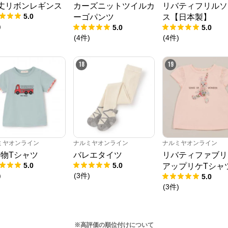
丈リボンレギンス
カーズニットツイルカ
リバティフリルソ
5.0
ーゴパンツ
ス【日本製】
)
5.0
5.0
(
4
件
)
(
4
件
)
18
19
ミヤオンライン
ナルミヤオンライン
ナルミヤオンライン
物Tシャツ
バレエタイツ
リバティファブリ
5.0
5.0
アップリケTシャ
)
(
3
件
)
5.0
(
3
件
)
※高評価の順位付けについて