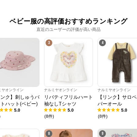
※外部サイトが開きます
ベビー服の高評価おすすめランキング
ナルミヤオンライン
からのコメント
直近のユーザーの評価が高い商品
ナルミヤオンライン公式通販ショップ。人気子供服メゾピアノ、プティマイ
ン、ラブトキシック、アナスイミニ等、全ブランド、全商品をご覧いただけま
3
4
す。
ミヤオンライン
ナルミヤオンライン
ナルミヤオンライン
リンク】刺しゅうバ
リバティフリルハート
【リンク】サロペ
トハット(ベビー)
袖なしTシャツ
バーオール
5.0
5.0
5.0
)
(
8
件
)
(
8
件
)
8
9