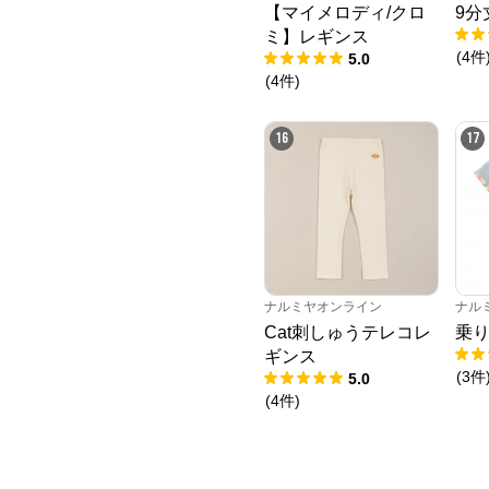
【マイメロディ/クロ
9分
ミ】レギンス
(
4
件
5.0
(
4
件
)
16
17
ナルミヤオンライン
ナル
Cat刺しゅうテレコレ
乗り
ギンス
(
3
件
5.0
(
4
件
)