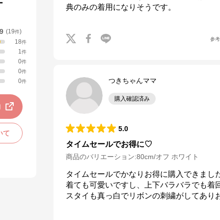
ー
典のみの着用になりそうです。
.9
(
19
)
件
参
18
件
1
件
0
件
0
件
つきちゃんママ
0
件
購入確認済み
動
5.0
いて
タイムセールでお得に♡
商品のバリエーション:
80cm/オフ ホワイト
タイムセールでかなりお得に購入できまし
着ても可愛いですし、上下バラバラでも着回
スタイも真っ白でリボンの刺繍がしてあり