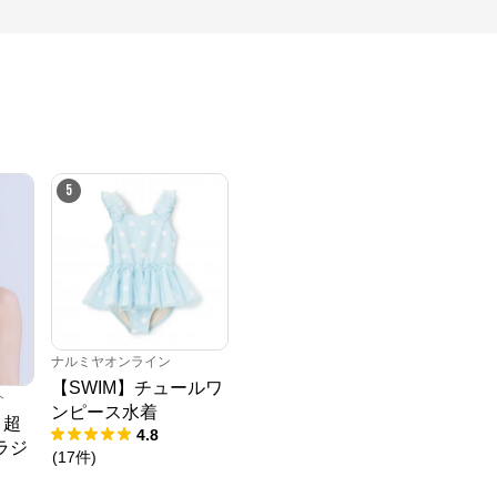
5
ナルミヤオンライン
【SWIM】チュールワ
ト
ンピース水着
 超
4.8
ラジ
(
17
件
)