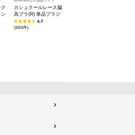
ト
aimerfeel公式通販サイト
ーク
カシュクールレース脇
クシ
高ブラ(R) 単品ブラジ
ャー
4.7
(
683
件
)