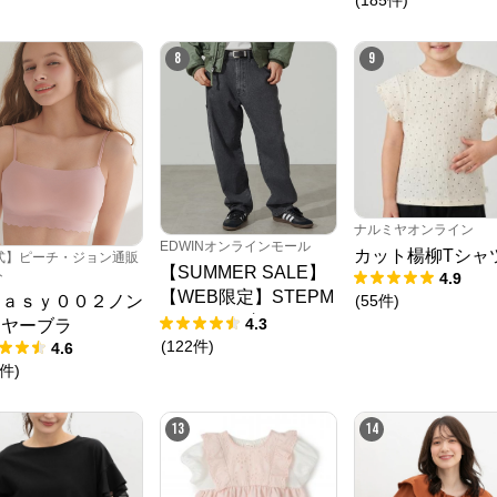
8
9
ナルミヤオンライン
EDWINオンラインモール
カット楊柳Tシャ
式】ピーチ・ジョン通販
【SUMMER SALE】
ト
4.9
【WEB限定】STEPM
(
55
件
)
ｅａｓｙ００２ノン
クロスプラス オンラインストア
ARK ルーズペインタ
4.3
イヤーブラ
ーパンツ
(
122
件
)
4.6
公式ECサイト
件
)
※外部サイトが開きます
13
14
クロスプラス　オンラインストア
からのコメント