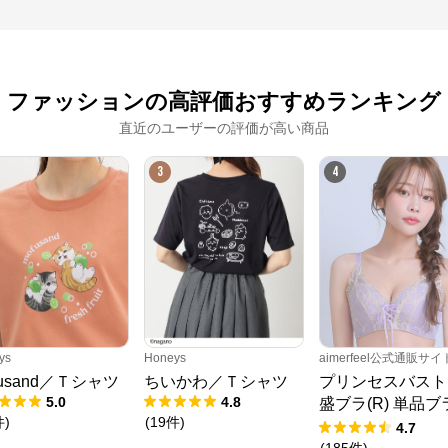
ファッションの高評価おすすめランキング
直近のユーザーの評価が高い商品
3
4
ys
Honeys
aimerfeel公式通販サイ
fusand／Ｔシャツ
ちいかわ／Ｔシャツ
プリンセスバスト
5.0
4.8
盛ブラ(R) 単品ブ
件
)
(
19
件
)
ャー
4.7
(
185
件
)