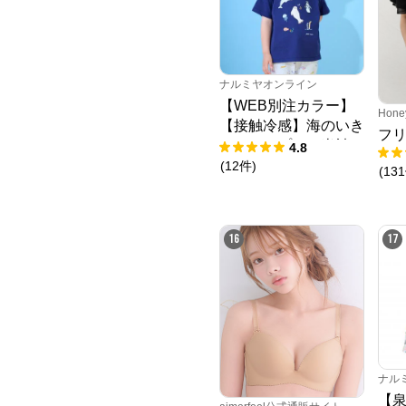
ナルミヤオンライン
【WEB別注カラー】
Hone
【接触冷感】海のいき
フ
ものアップリケ半袖T
4.8
シャツ
(
12
件
)
(
131
16
17
ナル
【泉