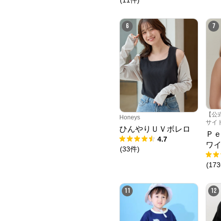
6
7
【公
Honeys
サイ
ひんやりＵＶボレロ
Ｐ
4.7
ワ
(
33
件
)
(
173
11
12