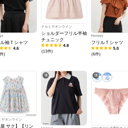
N.O.R.C (ノーク)、JUNKO SHIMADA (ジュンコシマダ) 、ATSURO TAYAMA
（アツロウ タヤマ）、

ALPHA CUBIC (アルファーキュービック)、DECOY (デコイ)、Petit Honfleur 
(プチオンフルール)、

DERMASHARE (ダーマシェア)など、20 代～ 40 代の大人女子ブランドを中
心に、多くの人気ブランドをラインナップ。

ナルミヤオンライン
レディースファッションを中心に、ライフスタイルを豊かにするオリジナルア
ショルダーフリル半袖
イテムをご提案します。
ys
Honeys
チュニック
リル袖Ｔシャツ
フリルＴシャツ
4.8
4.6
5.0
(
13
件
)
件
)
(
6
件
)
18
19
ミヤオンライン
屋 サク】【リン