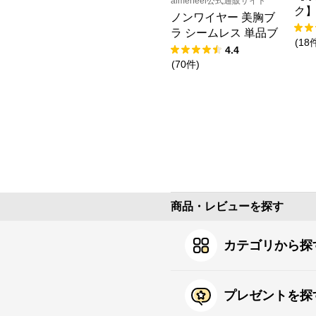
aimerfeel公式通販サイト
ク
ノンワイヤー 美胸ブ
キ
ラ シームレス 単品ブ
(
18
ラジャー
4.4
(
70
件
)
商品・レビューを探す
カテゴリから探
プレゼントを探