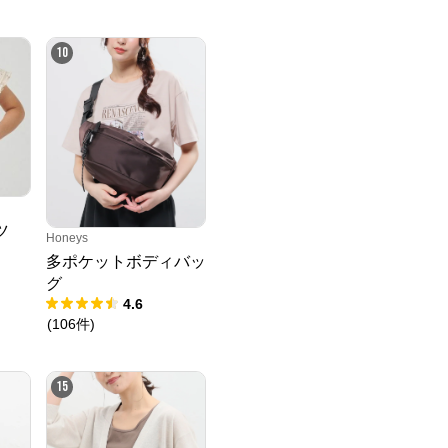
10
ツ
Honeys
多ポケットボディバッ
グ
4.6
(
106
件
)
15