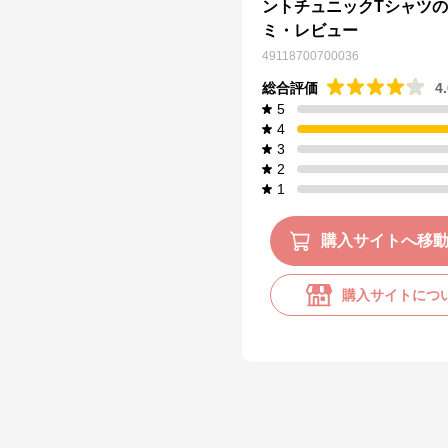
ントチュニックTシャツ
ミ・レビュー
49118700700036
総合評価
4
5
4
3
2
1
購入サイトへ移
購入サイトにつ