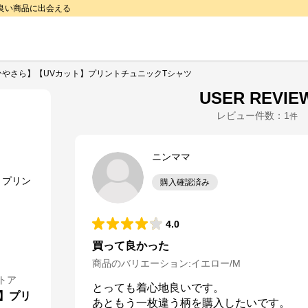
で良い商品に出会える
ひやさら】【UVカット】プリントチュニックTシャツ
USER REVIE
レビュー件数：
1
件
ニンママ
購入確認済み
4.0
買って良かった
商品のバリエーション:
イエロー/M
トア
とっても着心地良いです。

】プリ
あともう一枚違う柄を購入したいです。