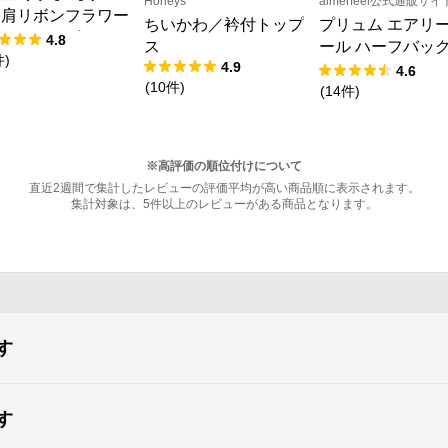
Honeys
aimerfeel公式通販サイ
】肩リボンフラワー
ちいかわ／衿付トップ
プリュム エアリ
ャットワンピース
4.8
ス
ール ハーフバッ
件
)
4.9
ョーツ
4.6
(
10
件
)
(
14
件
)
※高評価の順位付けについて
直近2週間で集計したレビューの評価平均が高い商品順に表示されます。
集計対象は、5件以上のレビューがある商品となります。
す
す