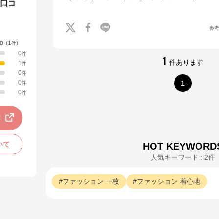
の口コ
参
.0
(
1
)
件
0
件
1
件あります
1
件
0
件
0
1
件
0
件
動
いて
HOT KEYWORD
人気キーワード : 2件
ファッション
一枚
ファッション
着心地