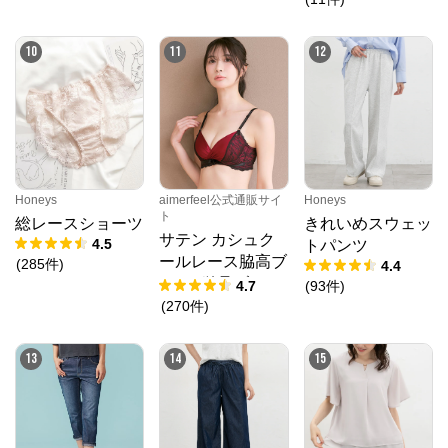
な紳士帽を数多く取り揃える帽子専門店です。
10
11
12
Honeys
aimerfeel公式通販サイ
Honeys
ト
総レースショーツ
きれいめスウェッ
サテン カシュク
4.5
トパンツ
ールレース脇高ブ
(
285
件
)
4.4
ラ(R) 単品ブラジ
4.7
(
93
件
)
ャー
(
270
件
)
13
14
15