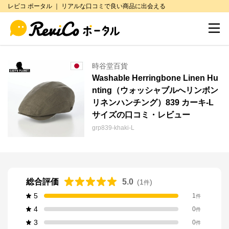
レビコ ポータル ｜ リアルな口コミで良い商品に出会える
時谷堂百貨
Washable Herringbone Linen Hu
nting（ウォッシャブルへリンボン
リネンハンチング）839 カーキ-L
サイズの口コミ・レビュー
grp839-khaki-L
総合評価
5.0
(
1
)
件
5
1
件
4
0
件
3
0
件