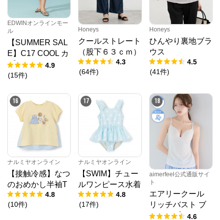
EDWINオンラインモー
Honeys
Honeys
ル
クールストレート
ひんやり裏地ブラ
【SUMMER SAL
（股下６３ｃｍ）
ウス
E】C17 COOL カ
4.3
4.5
プリ デニムパン
4.9
(
64
件
)
(
41
件
)
ツ【涼】
(
15
件
)
16
17
18
ナルミヤオンライン
ナルミヤオンライン
【接触冷感】なつ
【SWIM】チュー
aimerfeel公式通販サイ
ト
のおめかし半袖T
ルワンピース水着
エアリークール
4.8
4.8
(
10
件
)
(
17
件
)
リッチバスト ブ
ラトップ (ワイヤ
4.6