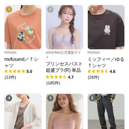
1
2
3
Honeys
aimerfeel公式通販サイ
Honeys
ト
mofusand／Ｔシ
ミッフィー／ゆる
プリンセスバスト
ャツ
Ｔシャツ
超盛ブラ(R) 単品
5.0
4.6
ブラジャー
(
13
件
)
4.7
(
26
件
)
(
185
件
)
4
5
6