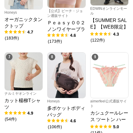
EDWINオンラインモー
【公式】ピーチ・ジョ
Honeys
ル
ン通販サイト
オーガニックタン
【SUMMER SAL
Ｐｅａｓｙ００２
クトップ
E】【WEB限定】
ノンワイヤーブラ
4.7
STEPMARK ルー
4.3
4.6
(
183
件
)
ズペインターパン
(
122
件
)
(
173
件
)
ツ
7
8
9
時谷堂百貨
公式ECサイト
ナルミヤオンライン
カット楊柳Tシャ
Honeys
aimerfeel公式通販サイ
※外部サイトが開きます
ト
ツ
多ポケットボディ
カシュクールレー
4.9
バッグ
時谷堂百貨
からのコメント
(
54
件
)
ス ツートン ハー
4.6
時谷堂百貨は、パナマハット、フェルトハット、中折
フバックショーツ
(
106
件
)
5.0
れハット、ハンチング、ベレー帽など上質でおしゃれ
(
11
件
)