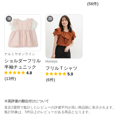
ー入り)
(
56
件
)
19
20
ナルミヤオンライン
ショルダーフリル
Honeys
半袖チュニック
フリルＴシャツ
4.8
5.0
(
13
件
)
(
6
件
)
※高評価の順位付けについて
直近2週間で集計したレビューの評価平均が高い商品順に表示されます。
集計対象は、5件以上のレビューがある商品となります。