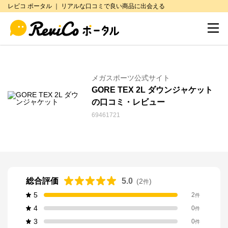
レビコ ポータル ｜ リアルな口コミで良い商品に出会える
メガスポーツ公式サイト
GORE TEX 2L ダウンジャケット
の口コミ・レビュー
69461721
総合評価
5.0
(
2
)
件
5
2
件
4
0
件
3
0
件