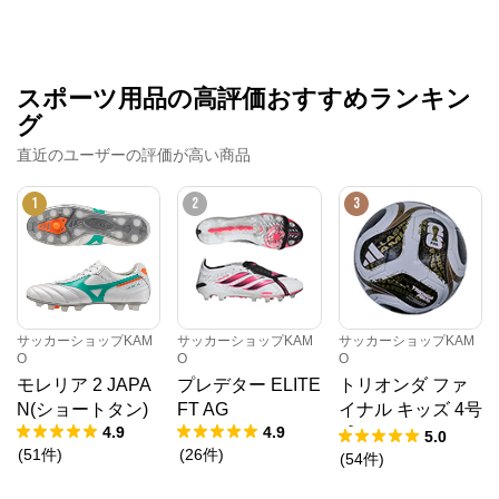
スポーツ用品の高評価おすすめランキン
グ
直近のユーザーの評価が高い商品
1
2
3
サッカーショップKAM
サッカーショップKAM
サッカーショップKAM
O
O
O
モレリア 2 JAPA
プレデター ELITE
トリオンダ ファ
N(ショートタン)
FT AG
イナル キッズ 4号
4.9
4.9
球
5.0
(
51
件
)
(
26
件
)
(
54
件
)