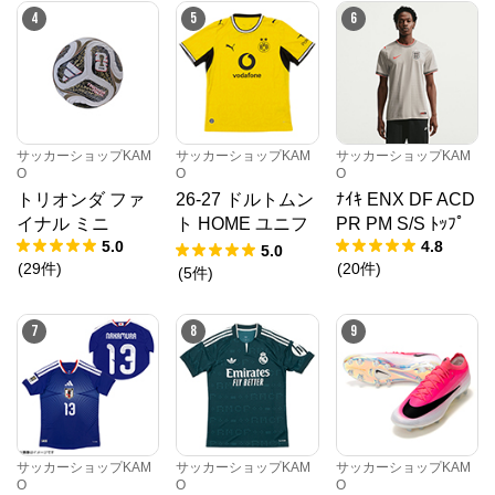
4
5
6
サッカーショップKAM
サッカーショップKAM
サッカーショップKAM
O
O
O
トリオンダ ファ
26-27 ドルトムン
ﾅｲｷ ENX DF ACD
イナル ミニ
ト HOME ユニフ
PR PM S/S ﾄｯﾌﾟ
5.0
4.8
ォーム
5.0
(
29
件
)
(
20
件
)
(
5
件
)
メガスポーツ公式サイト
7
8
9
公式ECサイト
※外部サイトが開きます
メガスポーツ公式サイト
からのコメント
サッカーショップKAM
サッカーショップKAM
サッカーショップKAM
スポーツ・アウトドア用品ならスポーツオーソリテ
O
O
O