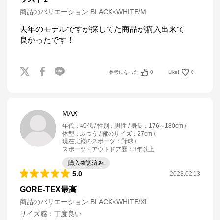
商品のバリエーション:
BLACK×WHITE/M
去年のモデルですが探してた商品が購入出来て

良かったです！
参考になった
0
Like!
0
MAX
年代
：
40代
性別
：
男性
身長
：
176～180cm
体型
：
ふつう
靴のサイズ
：
27cm
現在実施のスポーツ
：
野球
スポーツ・アウトドア歴
：
3年以上
購入確認済み
5.0
2023.02.13
GORE-TEX最高
商品のバリエーション:
BLACK×WHITE/XL
サイズ感
：
丁度良い