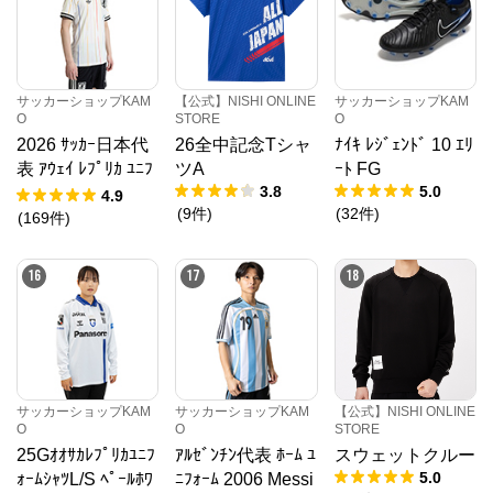
サッカーショップKAM
【公式】NISHI ONLINE
サッカーショップKAM
O
STORE
O
2026 ｻｯｶｰ日本代
26全中記念Tシャ
ﾅｲｷ ﾚｼﾞｪﾝﾄﾞ 10 ｴﾘ
表 ｱｳｪｲ ﾚﾌﾟﾘｶ ﾕﾆﾌ
ツA
ｰﾄ FG
3.8
5.0
ｫｰﾑ
4.9
(
9
件
)
(
32
件
)
(
169
件
)
16
17
18
サッカーショップKAM
サッカーショップKAM
【公式】NISHI ONLINE
O
O
STORE
25Gｵｵｻｶﾚﾌﾟﾘｶﾕﾆﾌ
ｱﾙｾﾞﾝﾁﾝ代表 ﾎｰﾑ ﾕ
スウェットクルー
5.0
ｫｰﾑｼｬﾂL/S ﾍﾟｰﾙﾎﾜ
ﾆﾌｫｰﾑ 2006 Messi