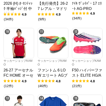
ィ。ランニング、野球、サッカー、バスケ、ライトレ
2026 (H) ｵｰｾﾝﾃｨｯ
【先行発売】26-2
ﾅｲｷ ｳﾞｪｲﾊﾟｰ 17 ｴﾘ
ジャーと各ブランドの新商品を多数ご紹介！
ｸ 半袖ﾊﾞｯｼﾞ付 中
7 レアル・マドリ
ｰﾄ AG-PRO
4.9
村敬斗
ード AWAY ユニ
4.9
4.9
(
34
件
)
フォーム
(
34
件
)
(
9
件
)
10
11
12
サッカーショップKAM
サッカーショップKAM
サッカーショップKAM
O
O
O
26-27 アーセナル
ファントム 6 LO
F50 ハイパーファ
FC HOME オーセ
W エリート AGプ
スト ELITE HG/A
ンティックユニフ
ロ EH
G JAPAN
4.9
4.8
4.8
ォーム
(
12
件
)
(
46
件
)
(
21
件
)
13
14
15