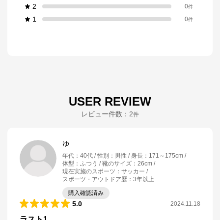
2
0
件
1
0
件
USER REVIEW
レビュー件数：
2
件
ゆ
年代
：
40代
性別
：
男性
身長
：
171～175cm
体型
：
ふつう
靴のサイズ
：
26cm
現在実施のスポーツ
：
サッカー
スポーツ・アウトドア歴
：
3年以上
購入確認済み
5.0
2024.11.18
ラスト1