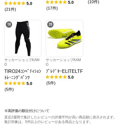
(
10
件
)
5.0
ｲﾄ
5.0
(
17
件
)
(
21
件
)
19
20
サッカーショップKAM
サッカーショップKAM
O
O
TIRO24ｺﾝﾍﾟﾃｨｼｮﾝ
ﾌﾟﾚﾃﾞﾀｰELITELTF
5.0
ﾄﾚｰﾆﾝｸﾞﾊﾟﾝﾂ
(
5
件
)
5.0
(
5
件
)
※高評価の順位付けについて
直近2週間で集計したレビューの評価平均が高い商品順に表示されます。
集計対象は、5件以上のレビューがある商品となります。