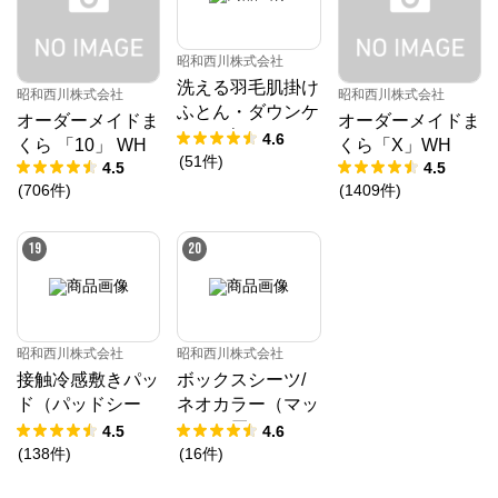
昭和西川株式会社
洗える羽毛肌掛け
昭和西川株式会社
昭和西川株式会社
ふとん・ダウンケ
オーダーメイドま
オーダーメイドま
ット ダック50%
4.6
くら 「10」 WH
くら「X」WH
(
51
件
)
4.5
4.5
(
706
件
)
(
1409
件
)
19
20
昭和西川株式会社
昭和西川株式会社
接触冷感敷きパッ
ボックスシーツ/
ド（パッドシー
ネオカラー（マッ
ツ）
トレス厚み23㎝
4.5
4.6
まで対応）
(
138
件
)
(
16
件
)