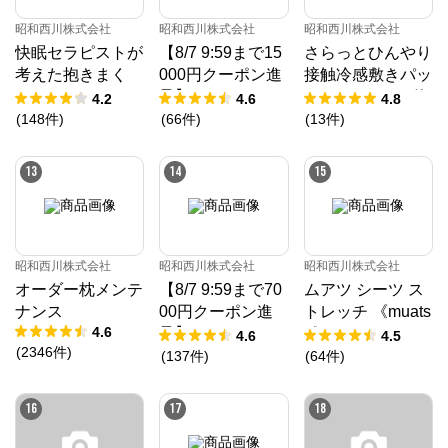
昭和西川株式会社
昭和西川株式会社
昭和西川株式会社
快眠セラピストが
【8/7 9:59まで15
さらっとひんやり
考えた抱きまく
000円クーポン進
接触冷感敷きパッ
ら/EC220
呈】ムアツ マッ
ド（ツヌーガ®使
4.2
4.6
4.8
トレス 30年ムア
用） / Cool Liv S
(
148
件
)
(
66
件
)
(
13
件
)
ツマットレスXX
UPER
《90日お試し対
13
14
15
象》／MuAtsu
昭和西川株式会社
昭和西川株式会社
昭和西川株式会社
オーダー枕メンテ
【8/7 9:59まで70
ムアツ シーツ ス
ナンス
00円クーポン進
トレッチ 《muats
4.6
呈】ムアツ マッ
u》
4.6
4.5
(
2346
件
)
トレス プロ《90
(
137
件
)
(
64
件
)
日お試し対象》／
MuAtsu
16
17
18