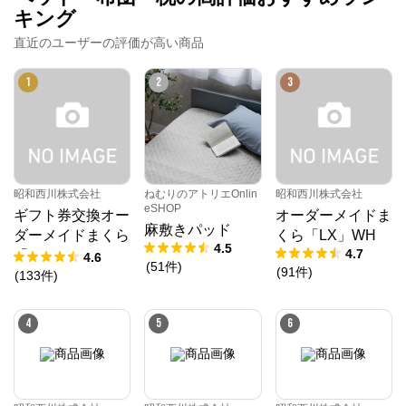
キング
ねむりのアトリエOnlineSHOP
直近のユーザーの評価が高い商品
公式ECサイト
1
2
3
※外部サイトが開きます
ねむりのアトリエOnlineSHOP
からのコメント
四季に適した快適なねむりで、

昭和西川株式会社
ねむりのアトリエOnlin
昭和西川株式会社
毎晩を特別な時間に

eSHOP
ギフト券交換オー
オーダーメイドま
麻敷きパッド
ねむりのアトリエOnline SHOPは、京都の寝具総合メ
ダーメイドまくら
くら「LX」WH
4.5
ーカー「ロマンス小杉」が運営するオンラインショッ
4.7
「10」
4.6
プです。

(
51
件
)
(
91
件
)
(
133
件
)
「京都スリープサイエンスラボ」を社内に構え、科学
的なエビデンスに基づき、お客様の体質や室内環境、
季節に応じたねむりをご提案します。
4
5
6