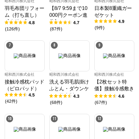
昭和西川株式会社
昭和西川株式会社
昭和西川株式会社
羽毛布団リフォー
【8/7 9:59まで10
日本製8重織ガー
ム（打ち直し）
000円クーポン進
ゼケット
4.9
【本掛け】ホワイ
呈】ムアツ マッ
4.8
4.7
(
9
件
)
トダックダウン8
トレス 30年ムア
(
126
件
)
(
87
件
)
5%
ツマットレスX
《90日お試し対
7
8
9
象》／MuAtsu
昭和西川株式会社
昭和西川株式会社
昭和西川株式会社
接触冷感枕パッド
洗える羽毛肌掛け
【2枚セット特
（ピロパッド）
ふとん・ダウンケ
価】接触冷感敷き
4.5
ット日本製ドイツ
パッド（パッドシ
4.3
4.6
(
42
件
)
ダックダウン9
ーツ）
(
68
件
)
(
67
件
)
0％ 370ダウン
パワー［CMD羽
10
11
12
毛］