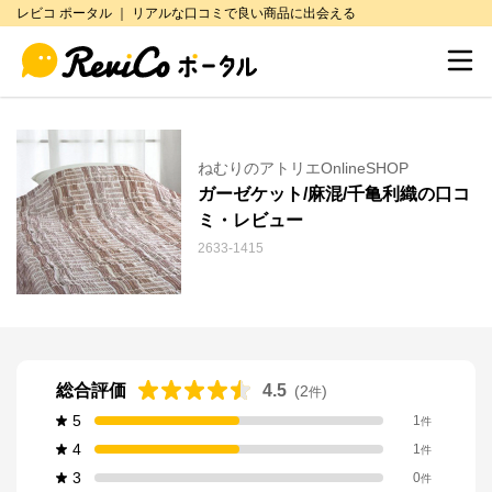
レビコ ポータル ｜ リアルな口コミで良い商品に出会える
ねむりのアトリエOnlineSHOP
ガーゼケット/麻混/千亀利織の口コ
ミ・レビュー
2633-1415
総合評価
4.5
(
2
)
件
5
1
件
4
1
件
3
0
件