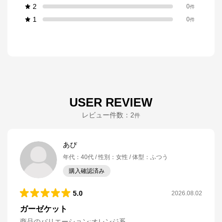
2
0
件
1
0
件
USER REVIEW
レビュー件数：
2
件
あぴ
年代
：
40代
性別
：
女性
体型
：
ふつう
購入確認済み
5.0
2026.08.02
ガーゼケット
商品のバリエーション:
オレンジ系