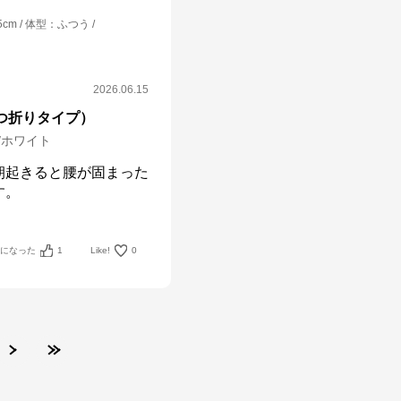
5cm
体型
：
ふつう
2026.06.15
三つ折りタイプ）
m/ホワイト
朝起きると腰が固まった
す。
考になった
1
Like!
0