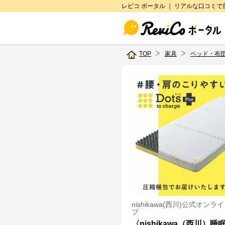
レビコ ポータル ｜ リアルな口コミ
TOP
家具
ベッド・布
nishikawa(西川)公式オン
プ
〈nishikawa（西川）睡眠