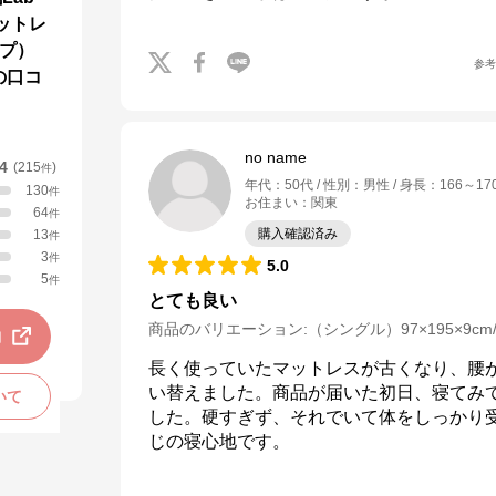
マットレ
プ）
参
の口コ
no name
.4
(
215
)
件
年代
：
50代
性別
：
男性
身長
：
166～17
130
件
お住まい
：
関東
64
件
購入確認済み
13
件
3
件
5.0
5
件
とても良い
商品のバリエーション:
（シングル）97×195×9c
動
長く使っていたマットレスが古くなり、腰
い替えました。商品が届いた初日、寝てみ
いて
した。硬すぎず、それでいて体をしっかり
じの寝心地です。