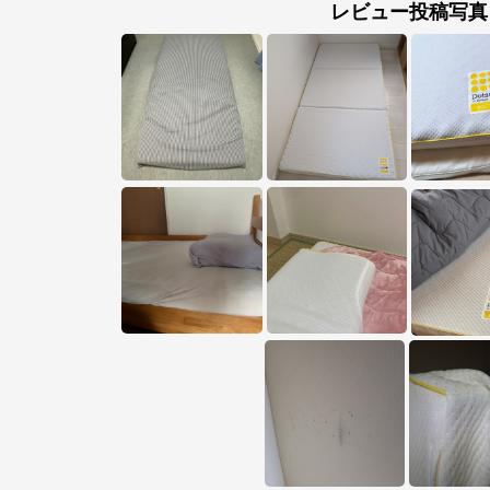
レビュー投稿写真
※外部サイトが開きます
nishikawa(西川)公式オンラインショップ
からのコメント
nishikawa（西川）のマットレス、羽毛ふとん、まくらなど、様々な寝具であ
なたの快適な睡眠をサポート。ふとん・まくら・マットレスを豊富に取り揃
え。寝具のことならnishikawa（西川）におまかせください。