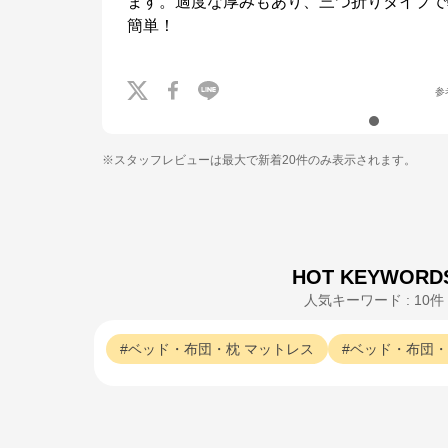
ます。適度な厚みもあり、三つ折りタイプで
簡単！
参
※スタッフレビューは最大で新着20件のみ表示されます。
HOT KEYWORD
人気キーワード : 10件
ベッド・布団・枕
マットレス
ベッド・布団・