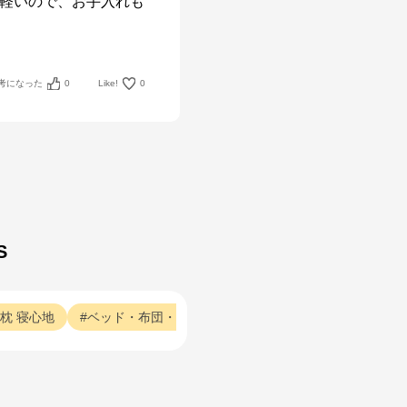
軽いので、お手入れも
考になった
0
Like!
0
S
枕
寝心地
ベッド・布団・枕
寝返り
ベッド・布団・枕
以前