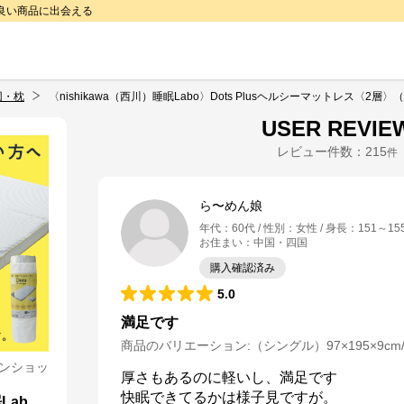
で良い商品に出会える
団・枕
〈nishikawa（西川）睡眠Labo〉Dots Plusヘルシーマットレス
USER REVIE
レビュー件数：
215
件
ら〜めん娘
年代
：
60代
性別
：
女性
身長
：
151～15
お住まい
：
中国・四国
購入確認済み
5.0
満足です
商品のバリエーション:
（シングル）97×195×9c
ラインショッ
厚さもあるのに軽いし、満足です

快眠できてるかは様子見ですが。
Lab