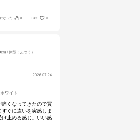
考になった
0
Like!
0
0cm
体型
：
ふつう
2026.07.24
m/ホワイト
が痛くなってきたので買
てすぐに違いを実感しま
受け止める感じ。いい感