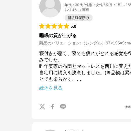
年代
：
30代
性別
：
女性
身長
：
151～15
お住まい
：
関東
購入確認済み
5.0
睡眠の質が上がる
商品のバリエーション:
（シングル）97×195×9c
寝付きが悪く、寝ても疲れがとれる感覚を
みでした。

昨年実家の布団とマットレスを西川に変え
自宅用に購入を決意しました。(※品物は異な
とても柔らかく、
…
続きを見る
参