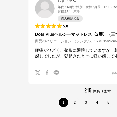
しずちゃん
年代
：
60代
性別
：
女性
身長
：
151～15
お住まい
：
東海
購入確認済み
5.0
Dots Plusヘルシーマットレス〈2層〉（
商品のバリエーション:
（シングル）97×195×9c
腰痛がひどく、整形に通院していますが、
感じでしたが、朝起きたときに軽い感じで
参
215
件あります
1
2
3
4
5
nishikawa(西川)公式オンラインショップ
公式ECサイト