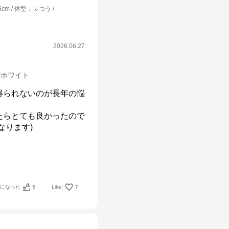
5cm
体型
：
ふつう
2026.06.27
m/ホワイト
得られないのが長年の悩
たらとても良かったので
ります)

考になった
8
Like!
7