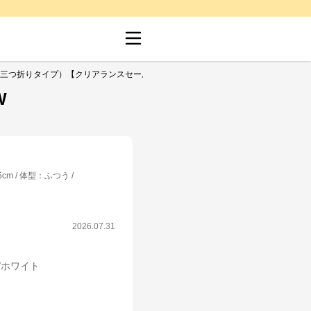
〈2層〉（三つ折りタイプ）【クリアランスセール】
W
5cm
体型
：
ふつう
2026.07.31
m/ホワイト