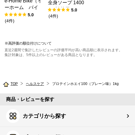
e-Home Bike（イ
全身ソープ 1400
ーホーム バイ
mL 詰替用
5.0
ク）フィットネス
5.0
(
4
件
)
バイク ホワイ
(
4
件
)
ト 設置費用あり
※高評価の順位付けについて
直近2週間で集計したレビューの評価平均が高い商品順に表示されます。
集計対象は、5件以上のレビューがある商品となります。
TOP
ヘルスケア
プロテインホエイ100（プレーン味）1kg
商品・レビューを探す
カテゴリから探す