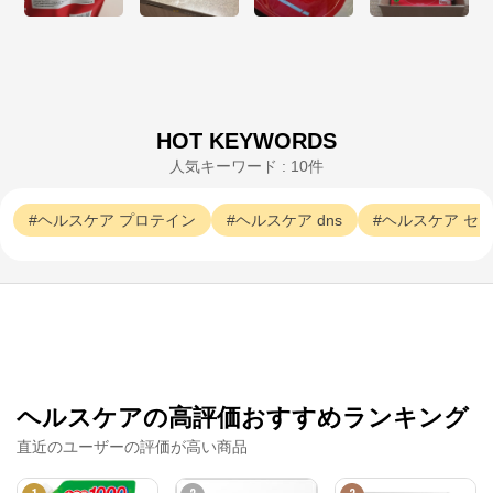
HOT KEYWORDS
DNS公式オンラインショップ
人気キーワード : 10件
公式ECサイト
ヘルスケア
プロテイン
ヘルスケア
dns
ヘルスケア
セ
※外部サイトが開きます
DNS公式オンラインショップ
からのコメント
DNSは2000年の創立以来、トップアスリートに支持さ
れ続けているスポーツニュートリションブランド。

日々成長する自分を楽しみたいあなたへ、最高のパフ
ォーマンスをサポートします。
ヘルスケアの高評価おすすめランキング
直近のユーザーの評価が高い商品