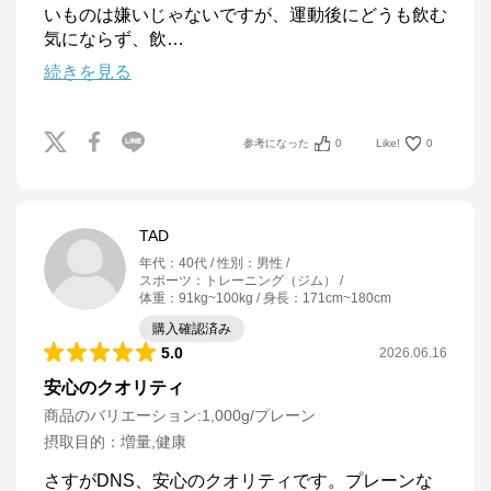
いものは嫌いじゃないですが、運動後にどうも飲む
気にならず、飲
…
続きを見る
参考になった
0
Like!
0
TAD
年代
：
40代
性別
：
男性
スポーツ
：
トレーニング（ジム）
体重
：
91kg~100kg
身長
：
171cm~180cm
購入確認済み
5.0
2026.06.16
安心のクオリティ
商品のバリエーション:
1,000g/プレーン
摂取目的
：
増量,健康
さすがDNS、安心のクオリティです。プレーンな