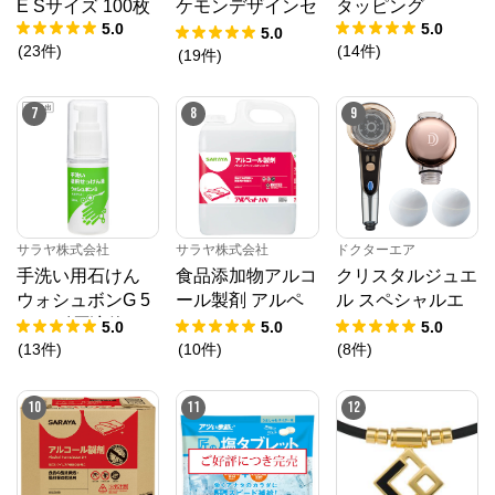
E Sサイズ 100枚
ケモンデザインセ
タッピング
5.0
5.0
ット
5.0
(
23
件
)
(
14
件
)
(
19
件
)
7
8
9
サラヤ株式会社
サラヤ株式会社
ドクターエア
手洗い用石けん
食品添加物アルコ
クリスタルジュエ
ウォシュボンG 5
ール製剤 アルペ
ル スペシャルエ
0mL 〔原液使
ットHN 5L
ディション
5.0
5.0
5.0
用〕
(
13
件
)
(
10
件
)
(
8
件
)
10
11
12