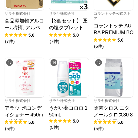
サラヤ株式会社
サラヤ株式会社
コラントッテ公式スト
ア
食品添加物アルコ
【3個セット】 匠
コラントッテ AU
ール製剤 アルペ
の塩タブレット
RA PREMIUM BO
ットNV 10L 八角
うましゅわサイダ
5.0
5.0
X プレミアムゴー
5.0
B.I.B.
ー味 500g × 3
(
7
件
)
(
7
件
)
ルド
(
6
件
)
13
14
15
サラヤ株式会社
サラヤ株式会社
サラヤ株式会社
アラウ. 泡コンデ
うがい薬コロロ 1
除菌クロス エタ
ィショナー 450m
50mL
ノールクロス80 8
5.0
L 詰替用
0枚 詰替用
5.0
5.0
(
5
件
)
(
5
件
)
(
5
件
)