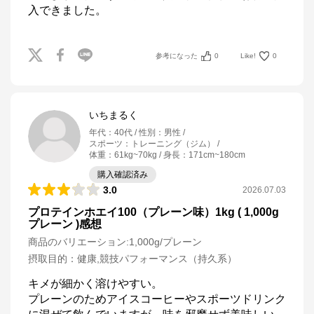
入できました。
参考になった
0
Like!
0
いちまるく
年代
：
40代
性別
：
男性
スポーツ
：
トレーニング（ジム）
体重
：
61kg~70kg
身長
：
171cm~180cm
購入確認済み
3.0
2026.07.03
プロテインホエイ100（プレーン味）1kg ( 1,000g
プレーン )感想
商品のバリエーション:
1,000g/プレーン
摂取目的
：
健康,競技パフォーマンス（持久系）
キメが細かく溶けやすい。

プレーンのためアイスコーヒーやスポーツドリンク