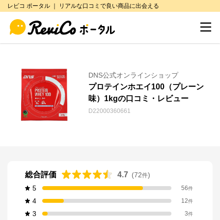
レビコ ポータル ｜ リアルな口コミで良い商品に出会える
DNS公式オンラインショップ
プロテインホエイ100（プレーン
味）1kgの口コミ・レビュー
D22000360661
総合評価
4.7
(
72
)
件
5
56
件
4
12
件
3
3
件