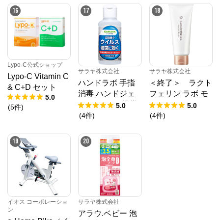
16
17
18
Lypo-C公式ショップ
サラヤ株式会社
サラヤ株式会社
Lypo-C Vitamin C
ハンドラボ 手指
＜終了＞ ラクト
& C+D セット
消毒 ハンドジェ
フェリン ラボ モ
5.0
ル VS 40mL 携帯
イストベールクリ
5.0
5.0
(
5
件
)
用 【指定医薬部
ア ソープ 100g
(
4
件
)
(
4
件
)
外品】
19
20
イオス コーポレーショ
サラヤ株式会社
ン
アラウ.ベビー 泡