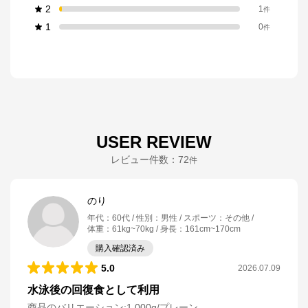
2
1
件
1
0
件
USER REVIEW
レビュー件数：
72
件
のり
年代
：
60代
性別
：
男性
スポーツ
：
その他
体重
：
61kg~70kg
身長
：
161cm~170cm
購入確認済み
5.0
2026.07.09
水泳後の回復食として利用
商品のバリエーション:
1,000g/プレーン