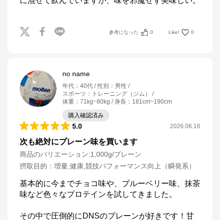
に混ぜて飲んでいますが、味を邪魔せず美味しい。
参考になった
0
Like!
0
no name
年代
：
40代
性別
：
男性
スポーツ
：
トレーニング（ジム）
体重
：
71kg~80kg
身長
：
181cm~190cm
購入確認済み
5.0
2026.06.16
次も絶対にプレーン味を買います
商品のバリエーション:
1,000g/プレーン
摂取目的
：
増量,健康,競技パフォーマンス向上（瞬発系）
基本的に今までチョコ味や、ブルーベリー味、抹茶
味など色々なプロテインを試してきました。

その中で圧倒的にDNSのプレーンが好きです！甘