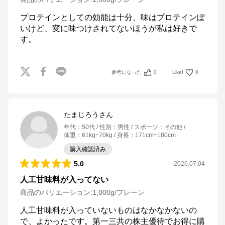
プロテインとしての効能は十分、味はプロテインぽ
いけど、変に味つけされてないほうが私は好きで
参考になった
0
Like!
0
たまじろうさん
年代
：
50代
性別
：
男性
スポーツ
：
その他
体重
：
61kg~70kg
身長
：
171cm~180cm
購入確認済み
5.0
2026.07.04
人工甘味料が入ってない
商品のバリエーション:
1,000g/プレーン
人工甘味料が入っていないものはなかなかないの
で、よかったです。第一三共の株主優待でお得に購