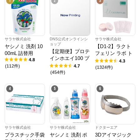
1
2
3
サラヤ株式会社
DNS公式オンラインシ
サラヤ株式会社
ョップ
ヤシノミ 洗剤 10
【D1-2】ラクト
【定期便】プロテ
00mL 詰替用
フェリン ラボ ト
インホエイ100 プ
4.8
ライアルセット
4.3
レミアムチョコレ
(
112
件
)
4.7
【ゆうメール】
(
1324
件
)
ート風味 1,000g
(
454
件
)
【送料無料】
4
5
6
サラヤ株式会社
サラヤ株式会社
ドクターエア
プラスチック手袋
ヤシノミ 洗剤 ポ
3Dアイマジック