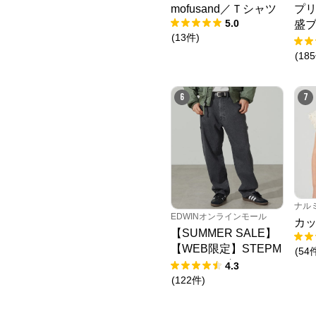
mofusand／Ｔシャツ
プリ
5.0
盛ブ
(
13
件
)
ャ
(
185
6
7
ナル
EDWINオンラインモール
カッ
【SUMMER SALE】
【WEB限定】STEPM
(
54
ARK ルーズペインタ
4.3
ーパンツ
(
122
件
)