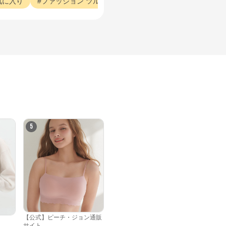
気に入り
ファッション
ツルツル
ファッション
まま
ファ
5
【公式】ピーチ・ジョン通販
サイト