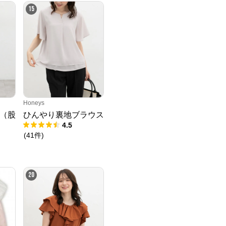
15
Honeys
（股
ひんやり裏地ブラウス
4.5
(
41
件
)
20