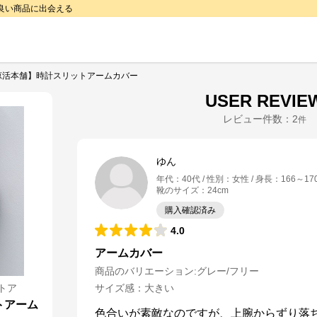
で良い商品に出会える
涼活本舗】時計スリットアームカバー
USER REVIE
レビュー件数：
2
件
ゆん
年代
：
40代
性別
：
女性
身長
：
166～17
靴のサイズ
：
24cm
購入確認済み
4.0
アームカバー
商品のバリエーション:
グレー/フリー
トア
サイズ感
：
大きい
トアーム
色合いが素敵なのですが、上腕からずり落