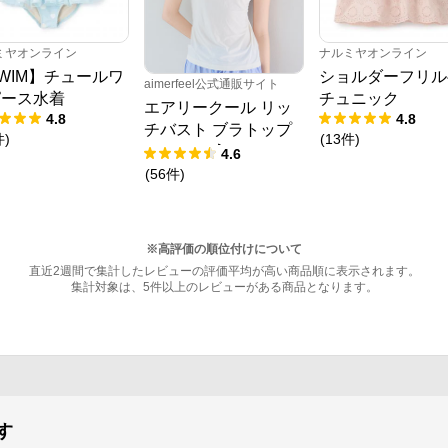
ミヤオンライン
ナルミヤオンライン
WIM】チュールワ
ショルダーフリル
aimerfeel公式通販サイト
ピース水着
チュニック
エアリークール リッ
4.8
4.8
チバスト ブラトップ
件
)
(
13
件
)
(ワイヤー入り)
4.6
(
56
件
)
※高評価の順位付けについて
直近2週間で集計したレビューの評価平均が高い商品順に表示されます。
集計対象は、5件以上のレビューがある商品となります。
す