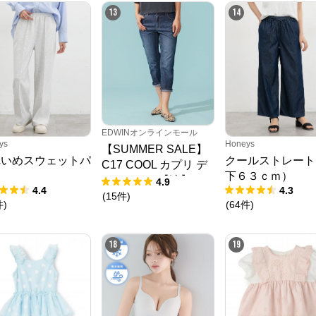
13
14
EDWINオンラインモール
ys
Honeys
【SUMMER SALE】
れいめスウェットパ
クールストレート
C17 COOL カプリ デ
ツ
下６３ｃｍ）
ニムパンツ【涼】
4.9
4.4
4.3
(
15
件
)
件
)
(
64
件
)
18
19