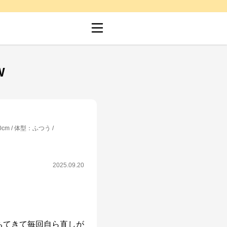
W
0cm
体型
：
ふつう
2025.09.20
ちてきて毎回自ら直しが