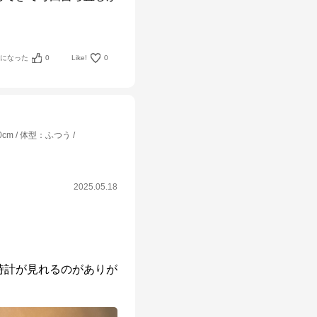
考になった
0
Like!
0
0cm
体型
：
ふつう
2025.05.18
時計が見れるのがありが