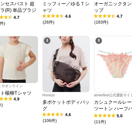
ンセスバスト 超
ミッフィー／ゆるＴシ
オーガニックタン
クロスプラス　オンラインストア
からのコメント
ラ(R) 単品ブラジ
ャツ
ップ
N.O.R.C (ノーク)、JUNKO SHIMADA (ジュンコシマダ) 、ATSURO TAYAMA
4.6
4.7
ー
4.7
（アツロウ タヤマ）、

(
26
件
)
(
183
件
)
件
)
ALPHA CUBIC (アルファーキュービック)、DECOY (デコイ)、Petit Honfleur 
(プチオンフルール)、

DERMASHARE (ダーマシェア)など、20 代～ 40 代の大人女子ブランドを中
心に、多くの人気ブランドをラインナップ。

8
9
レディースファッションを中心に、ライフスタイルを豊かにするオリジナルア
イテムをご提案します。
ミヤオンライン
ト楊柳Tシャツ
Honeys
aimerfeel公式通販サイ
4.9
多ポケットボディバッ
カシュクールレー
件
)
グ
ツートン ハーフ
4.6
クショーツ
5.0
(
106
件
)
(
11
件
)