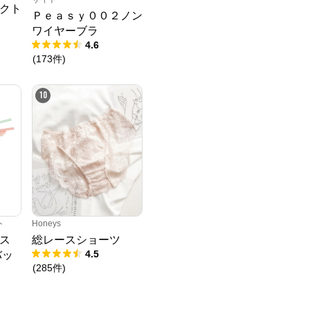
クト
Ｐｅａｓｙ００２ノン
ワイヤーブラ
4.6
(
173
件
)
10
ト
Honeys
ス
総レースショーツ
4.5
バッ
(
285
件
)