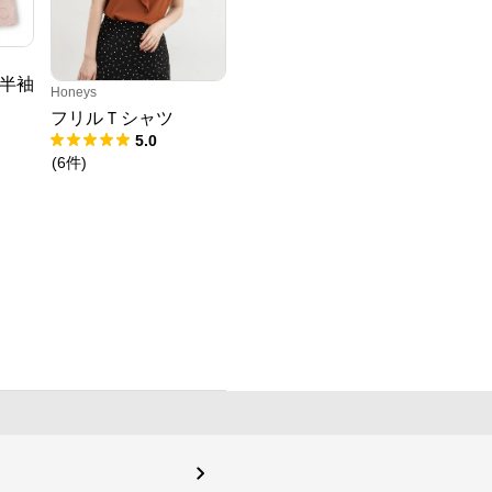
半袖
Honeys
フリルＴシャツ
5.0
(
6
件
)