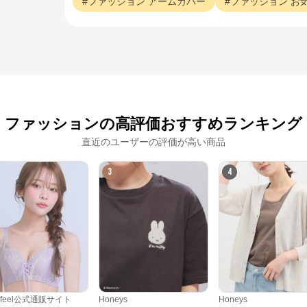
ファッション
アームカバー
ファッション
お
ファッションの高評価おすすめランキング
直近のユーザーの評価が高い商品
3
4
クロスプラス オンラインストア
公式ECサイト
※外部サイトが開きます
erfeel公式通販サイト
Honeys
Honeys