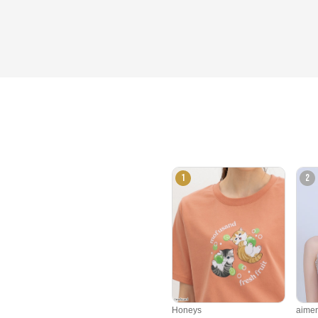
1
2
Honeys
aim