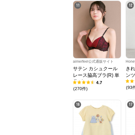
11
12
aimerfeel公式通販サイト
Hone
サテン カシュクール
き
レース脇高ブラ(R) 単
ン
品ブラジャー
4.7
(
93
(
270
件
)
16
17