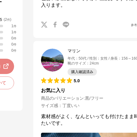
ー
入ります。
.5
(
2
)
件
参
1
件
1
件
0
件
0
件
0
マリン
件
年代
：
50代
性別
：
女性
身長
：
156～16
靴のサイズ
：
24cm
動
購入確認済み
5.0
いて
お気に入り
商品のバリエーション:
黒/フリー
サイズ感
：
丁度いい
素材感がよく、なんといっても付けたまま
たいです。