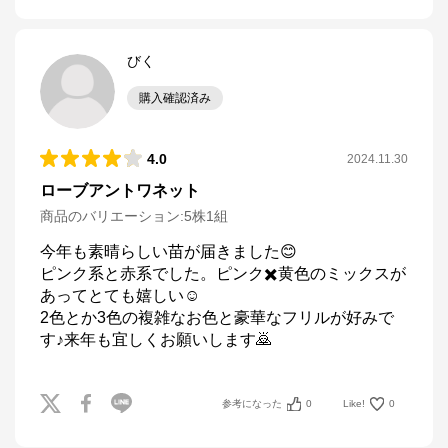
びく
購入確認済み
4.0
2024.11.30
ローブアントワネット
商品のバリエーション:
5株1組
今年も素晴らしい苗が届きました😊

ピンク系と赤系でした。ピンク✖️黄色のミックスが
あってとても嬉しい☺️

2色とか3色の複雑なお色と豪華なフリルが好みで
す♪来年も宜しくお願いします🙇
参考になった
0
Like!
0