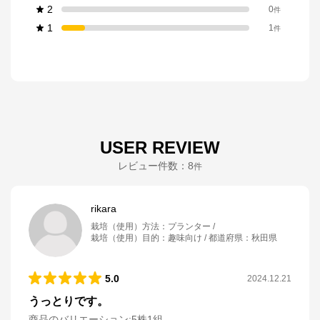
2
0
件
1
1
件
USER REVIEW
レビュー件数：
8
件
rikara
栽培（使用）方法
：
プランター
栽培（使用）目的
：
趣味向け
都道府県
：
秋田県
5.0
2024.12.21
うっとりです。
商品のバリエーション:
5株1組