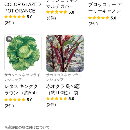
COLOR GLAZED
ブロッコリー ア
マルチカバー
POT ORANGE
ーリーキャノン
5.0
5.0
（約2000粒） 大
(
3
件
)
5.0
(
3
件
)
袋
(
3
件
)
19
20
サカタのタネ オンライ
サカタのタネ オンライ
ンショップ
ンショップ
レタス キングク
赤オクラ 島の恋
ラウン （約550
（約100粒） 袋
5.0
粒） 実咲 袋
5.0
(
3
件
)
(
3
件
)
※高評価の順位付けについて