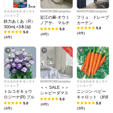
サカタのタネ オンライ
WARDROBEsangetsu
WARDROBEsangetsu
ンショップ
近江の麻-オウミ
フリュ ドレープ
鉄力あくあ（R）
ノアサ- マルチ
カーテン
300mL×3本1組
5.0
カバー
5.0
5.0
(
4
件
)
(
4
件
)
(
4
件
)
10
11
12
サカタのタネ オンライ
WARDROBEsangetsu
サカタのタネ オンライ
ンショップ
ンショップ
＜＜ SALE ＞＞
トルコギキョウ
ニンジン ベビー
シャビーダマス
ロジーナ(R) ブル
キャロット （約8
ク ドレープカー
5.0
ーピコティー (ve
00粒） 実咲 袋
5.0
5.0
テン
(
4
件
)
r.2) （PS約35
(
4
件
)
(
3
件
)