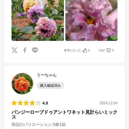
参考になった
0
Like!
0
うーちゃん
購入確認済み
4.0
2024.12.04
パンジーローブドゥアントワネット見計らいミック
ス
商品のバリエーション:
5株1組