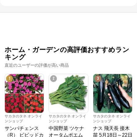
ホーム・ガーデンの高評価おすすめラン
キング
直近のユーザーの評価が高い商品
1
2
3
サカタのタネ オンライ
サカタのタネ オンライ
サカタのタネ オンライ
ンショップ
ンショップ
ンショップ
サンパチェンス
中国野菜 ツケナ
ナス 飛天長 接木
（R） ビビッドカ
オータムポエム
苗 5月18日～22日