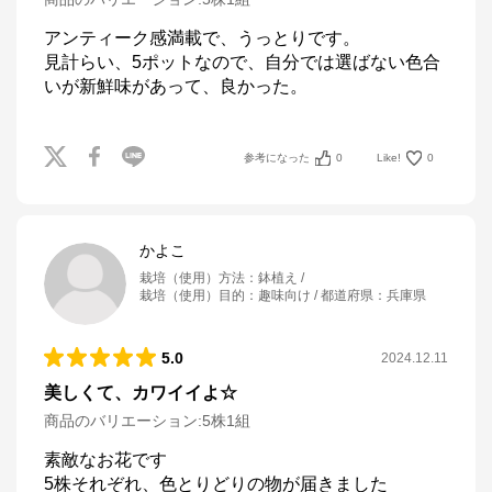
アンティーク感満載で、うっとりです。

見計らい、5ポットなので、自分では選ばない色合
いが新鮮味があって、良かった。
参考になった
0
Like!
0
かよこ
栽培（使用）方法
：
鉢植え
栽培（使用）目的
：
趣味向け
都道府県
：
兵庫県
5.0
2024.12.11
美しくて、カワイイよ☆
商品のバリエーション:
5株1組
素敵なお花です

5株それぞれ、色とりどりの物が届きました
