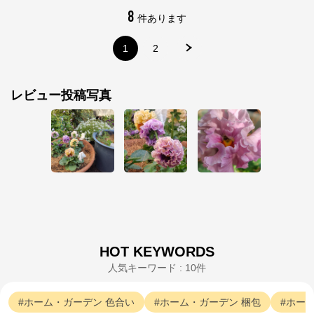
8
サカタのタネ オンラインショップ
件あります
1
2
公式ECサイト
※外部サイトが開きます
レビュー投稿写真
サカタのタネ オンラインショップ
からのコメ
ント
サカタのタネ オンラインショップ

https://sakata-netshop.com/shop/default.aspx

創業100年以上の国内最大手種苗メーカー、サカタの
タネが運営するオンラインショップです。花と野菜、
園芸用品を中心に、ガーデニングを愛好される皆様の
お役に立つ商品を多数ご紹介しています！
HOT KEYWORDS
人気キーワード : 10件
ホーム・ガーデン
色合い
ホーム・ガーデン
梱包
ホー