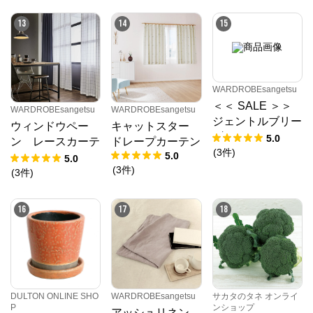
粒） 袋
13
14
15
WARDROBEsangetsu
＜＜ SALE ＞＞
WARDROBEsangetsu
WARDROBEsangetsu
ジェントルブリー
ウィンドウペー
キャットスター
ズ チョコ／レー
5.0
ン レースカーテ
ドレープカーテン
スカーテンライト
(
3
件
)
5.0
ン
5.0
ウェーブ 幅301
(
3
件
)
(
3
件
)
～400㎝ 丈141
～180㎝
16
17
18
DULTON ONLINE SHO
WARDROBEsangetsu
サカタのタネ オンライ
P
ンショップ
アッシュリネン