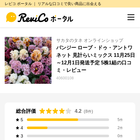
レビコ ポータル ｜ リアルな口コミで良い商品に出会える
サカタのタネ オンラインショップ
パンジー ローブ・ドゥ・アントワ
ネット 見計らいミックス 11月25日
～12月1日発送予定 5株1組の口コ
ミ・レビュー
40600108
総合評価
4.2
(
8
)
件
5
5
件
4
2
件
3
0
件