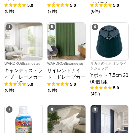
ラー 3種セット 4
（約19000粒） 1
発送予定 6ポット
5.0
5.0
5.0
月6日～10日発送
dL 袋
1組
(
8
件
)
(
7
件
)
(
6
件
)
予定 6株（3種×2
株）1組
4
5
6
WARDROBEsangetsu
WARDROBEsangetsu
サカタのタネ オンライ
ンショップ
キャンディストラ
サイレントナイ
Yポット 7.5cm 20
イプ レースカー
ト ドレープカー
00個1組
テン単品
テン
5.0
5.0
5.0
(
6
件
)
(
5
件
)
(
4
件
)
7
8
9