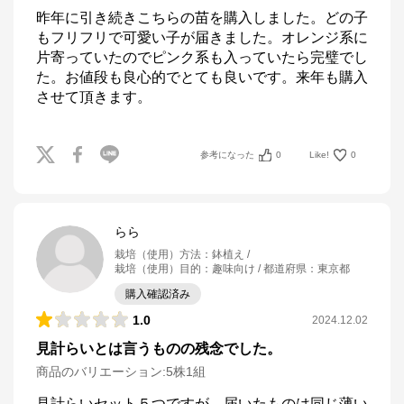
昨年に引き続きこちらの苗を購入しました。どの子
もフリフリで可愛い子が届きました。オレンジ系に
片寄っていたのでピンク系も入っていたら完璧でし
た。お値段も良心的でとても良いです。来年も購入
させて頂きます。
参考になった
0
Like!
0
らら
栽培（使用）方法
：
鉢植え
栽培（使用）目的
：
趣味向け
都道府県
：
東京都
購入確認済み
1.0
2024.12.02
見計らいとは言うものの残念でした。
商品のバリエーション:
5株1組
見計らいセット５つですが、届いたものは同じ薄い