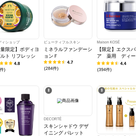
ディショップ
ビューティフルスキン
Maison KOSÉ
数量限定】ボディヨ
ミネラルファンデーシ
【限定】エクスバ
ルト リフレッシ
ョンＦ
ア 薬用 ディ
4.7
 PF
リペア ゲル リ
4.8
4.4
(
284
件
)
ル＆ホワイト 増
件
)
(
394
件
)
イズ
8
9
DECORTÉ
スキンシャドウ デザ
イニング パレット