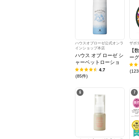
ハウスオブローゼ公式オンラ
ザボ
インショップ本店
【
ハウス オブ ローゼ シ
ーグ
ャーベットローショ
ング
ン 95g
4.7
(
123
(
85
件
)
6
7