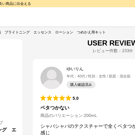
で良い商品に出会える
精 ブライトニング エッセンス ローション つめかえ用キット
USER REVIE
レビュー件数：
233
件
ゆいりん
年代
：
40代
性別
：
女性
肌質
：
混合肌
購入確認済み
5.0
ベタつかない
商品のバリエーション:
200mL
プ
シャバシャバのテクスチャーで全くベタつ
ング エ
感じ
