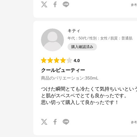
参
キティ
年代
：
50代
性別
：
女性
肌質
：
普通肌
購入確認済み
4.0
クールビューティー
商品のバリエーション:
350mL
つけた瞬間とても冷たくて気持ちいいとい
と肌がスベスベでとても良かったです。

思い切って購入して良かったです！
参