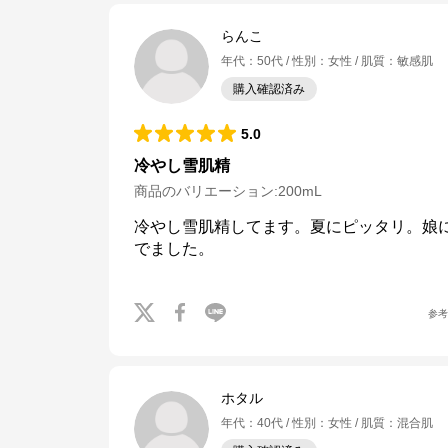
らんこ
年代
：
50代
性別
：
女性
肌質
：
敏感肌
購入確認済み
5.0
冷やし雪肌精
商品のバリエーション:
200mL
冷やし雪肌精してます。夏にピッタリ。娘
でました。
参
ホタル
年代
：
40代
性別
：
女性
肌質
：
混合肌