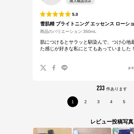
購入確認済み
5.0
雪肌精 ブライトニング エッセンス ローシ
商品のバリエーション:
350mL
肌につけるとサラッと馴染んで、つけ心地
た感じが好きな私にとてもあっていました
参
233
件あります
1
2
3
4
5
雪肌精公式オンラインショップ
レビュー投稿写真
公式ECサイト