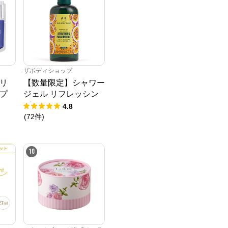
ザボディショップ
リ
【数量限定】シャワー
ープ
ジェル リフレッシン
ンク
グ PF
4.8
量サ
(
72
件
)
10