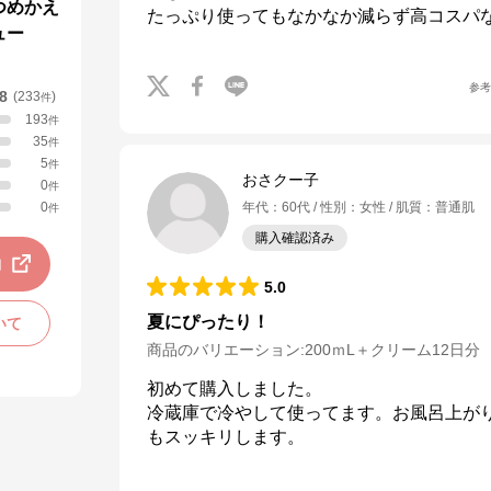
つめかえ
たっぷり使ってもなかなか減らず高コスパ
ュー
参
.8
(
233
)
件
193
件
35
件
5
件
おさクー子
0
件
0
年代
：
60代
性別
：
女性
肌質
：
普通肌
件
購入確認済み
動
5.0
夏にぴったり！
いて
商品のバリエーション:
200ｍL＋クリーム12日分
初めて購入しました。

冷蔵庫で冷やして使ってます。お風呂上が
もスッキリします。