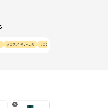
S
水
コスメ
使い心地
コスメ
使用感
コスメ
今回
コス
5